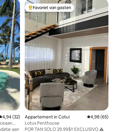
Appartem
Favoriet van gasten
Favor
Topfavoriet van gasten
Topfavo
Residenc
Residenci
rustig en veil
van Nagua
toegang t
diegenen 
vakantie 
heeft ee
eetkamer
gratis wa
supermar
Kamers 
ruime ga
ecensies
Gemiddelde beoordeling van 4,94 op 5, 32 recensies
4,94 (32)
Appartement in Cotui
Gemiddelde beoordelin
4,98 (65)
oceaan
Lotus Penthouse
datie aan
POR TAN SOLO 29.99$‼️ EXCLUSIVO ⚠️