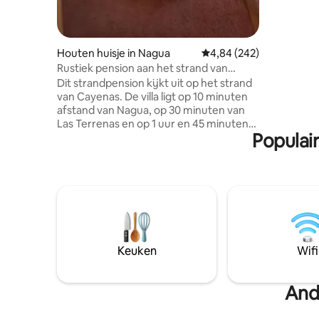
terwijl je
natuurlij
Beleef de
la Natural
Houten huisje in Nagua
Gemiddelde beoordeling
4,84 (242)
revitalis
Rustiek pension aan het strand van
accommoda
Cayenas
Dit strandpension kijkt uit op het strand
centrum v
van Cayenas. De villa ligt op 10 minuten
van Resta
afstand van Nagua, op 30 minuten van
minuten 
Las Terrenas en op 1 uur en 45 minuten
Museum, o
Populai
van de luchthaven (SDQ). De villa heeft
een gedeelde achtertuin met ruimte
voor buitenentertainment op het strand,
2 slaapkamers met uitzicht op het strand
en gedeelde picuzzi. De keuken is op de
eerste verdieping met aparte ingang.
Houd er rekening mee dat er een andere
villa is, maar deze villa deelt alleen in de
achtertuin, barbecue en picuzzi. De
Keuken
Wifi
andere villa is apart te boeken.
And