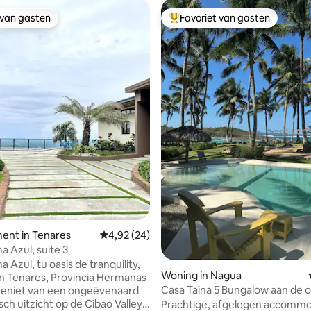
 van gasten
Favoriet van gasten
 van gasten
Topfavoriet van gasten
ent in Tenares
Gemiddelde beoordeling van 4,92 op 5, 24 r
4,92 (24)
a Azul, suite 3
 Azul, tu oasis de tranquility,
Woning in Nagua
n Tenares, Provincia Hermanas
Casa Taina 5 Bungalow aan de 
met butler en chef-kok
ch uitzicht op de Cibao Valley
Prachtige, afgelegen accommo