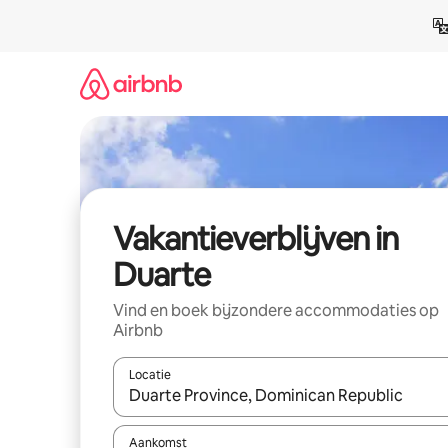
Ga
direct
naar
inhoud
Vakantieverblijven in
Duarte
Vind en boek bijzondere accommodaties op
Airbnb
Locatie
Wanneer er resultaten beschikbaar zijn, maak je 
Aankomst