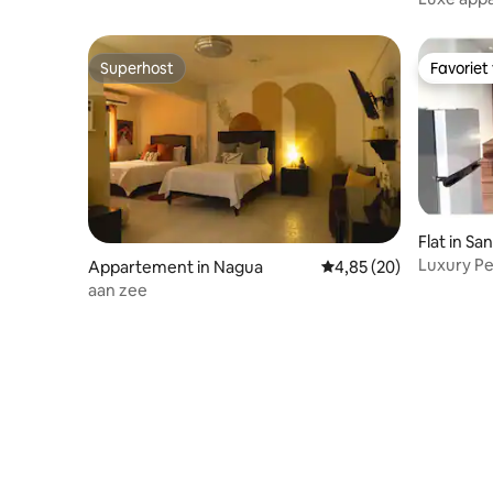
Superhost
Favoriet
Superhost
Favoriet
Flat in S
rís
Luxury Pe
Appartement in Nagua
Gemiddelde beoordelin
4,85 (20)
BBQ NEW
aan zee