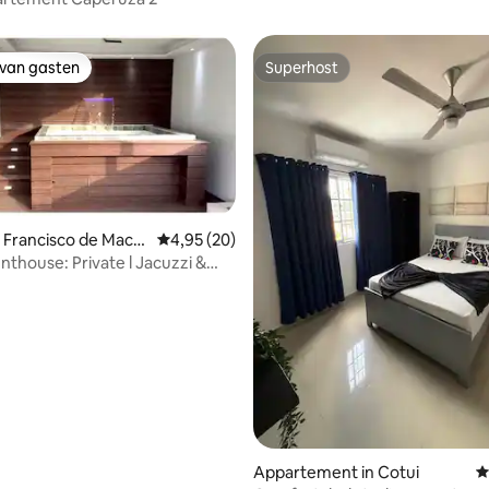
 van gasten
Superhost
 van gasten
Superhost
an Francisco de Maco
Gemiddelde beoordeling van 4,95 op 5, 20 r
4,95 (20)
nthouse: Private l Jacuzzi &
g van 4,85 op 5, 20 recensies
Appartement in Cotui
G