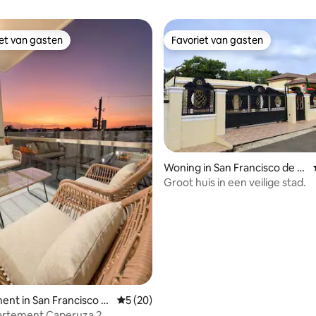
iet van gasten
Favoriet van gasten
iet van gasten
Favoriet van gasten
Woning in San Francisco de M
acorís
Groot huis in een veilige stad.
ling van 5 op 5, 16 recensies
nt in San Francisco d
Gemiddelde beoordeling van 5 op 5, 20 r
5 (20)
artement Caperuza 2