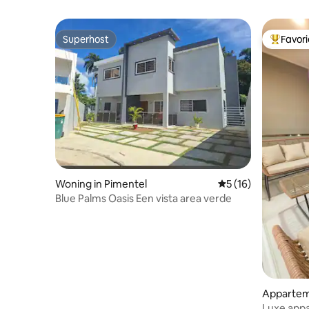
Superhost
Favor
Superhost
Topfavor
Woning in Pimentel
Gemiddelde beoorde
5 (16)
Blue Palms Oasis Een vista area verde
Apparteme
e Macorís
Luxe app