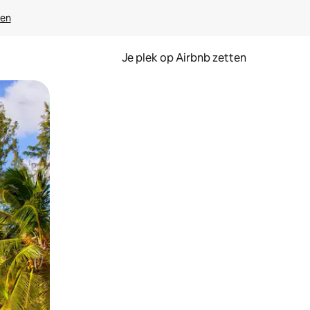
ven
Je plek op Airbnb zetten
en of swipen.