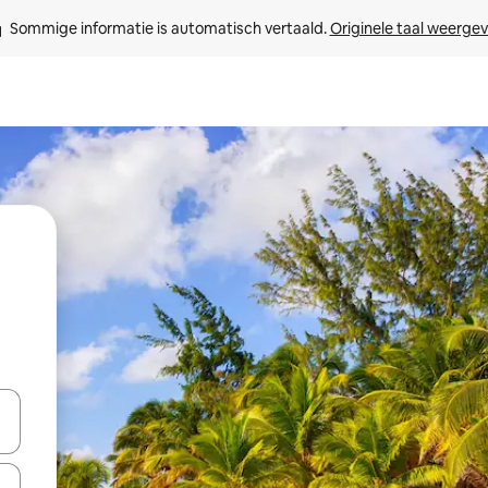
Sommige informatie is automatisch vertaald. 
Originele taal weerge
een keuze met je de pijltjestoetsen omhoog en omlaag, óf door te tikk