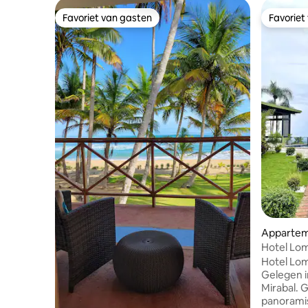
Favoriet van gasten
Favoriet
Favoriet van gasten
Favoriet
Appartem
Hotel Lom
Hotel Loma
Gelegen i
Mirabal. Geniet van een ongeëvenaard
panoramis