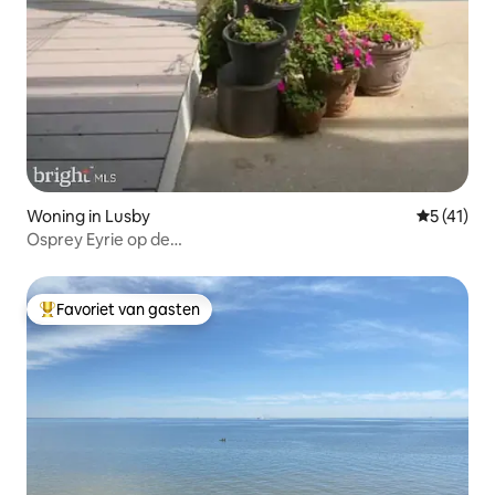
Woning in Lusby
Gemiddeld
5 (41)
Osprey Eyrie op de
Chesapeake•Zwembad•Strand•Vuurplaats
Favoriet van gasten
Topfavoriet van gasten