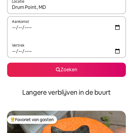
Locatie
Wanneer er resultaten beschikbaar zijn, maak je een keuze met 
Aankomst
Vertrek
Zoeken
Langere verblijven in de buurt
Favoriet van gasten
Topfavoriet van gasten