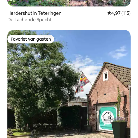
Herdershut in Teteringen
Gemiddelde be
4,97 (115)
De Lachende Specht
Favoriet van gasten
Favoriet van gasten