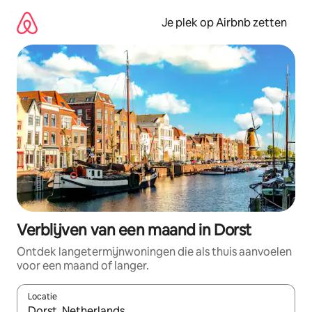
Ga
direct
Je plek op Airbnb zetten
naar
inhoud
Verblijven van een maand in Dorst
Ontdek langetermijnwoningen die als thuis aanvoelen
voor een maand of langer.
Locatie
Wanneer er resultaten beschikbaar zijn, maak je een keuze met 