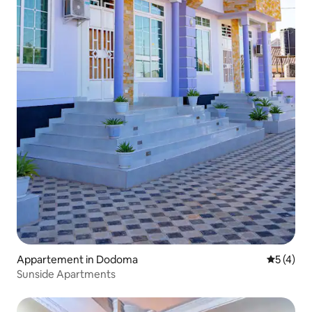
Appartement in Dodoma
Gemiddeld
5 (4)
Sunside Apartments