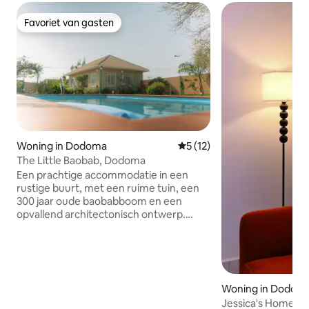
Favoriet van gasten
Favoriet van gasten
Woning in Dodoma
Gemiddelde beoordeling van
5 (12)
The Little Baobab, Dodoma
Een prachtige accommodatie in een
rustige buurt, met een ruime tuin, een
300 jaar oude baobabboom en een
opvallend architectonisch ontwerp.
Deze woning is ideaal gelegen voor het
verkennen van de
bezienswaardigheden van Tanzania en
biedt een gezellig interieur, een volledig
uitgeruste keuken en gemakkelijke
Woning in Dodom
toegang tot lokale parels. Op slechts 30
Jessica's Homes | 
minuten van de accommodatie kun je