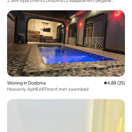
2 JEM Apartments Dodoma (2 slaapkamers begane
grond)
Woning in Dodoma
Gemiddelde be
4,88 (25)
Heavenly ApHEARTment met zwembad