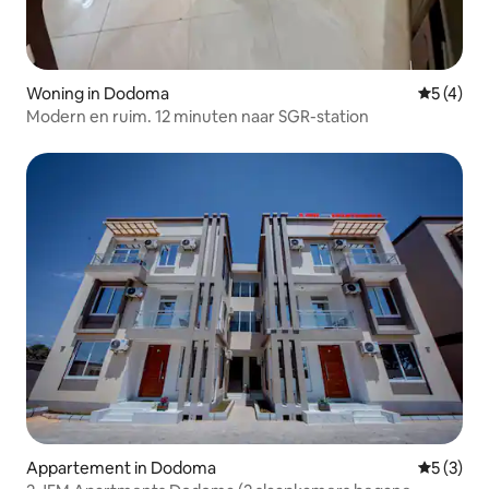
Woning in Dodoma
Gemiddeld
5 (4)
Modern en ruim. 12 minuten naar SGR-station
Appartement in Dodoma
Gemiddeld
5 (3)