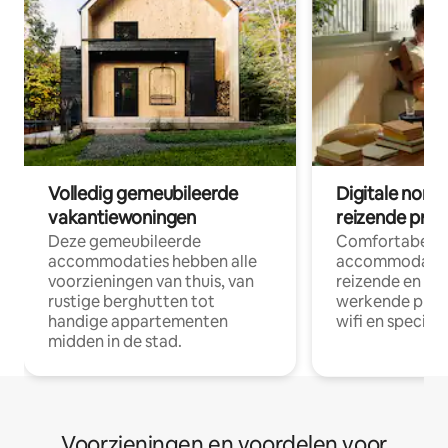
Volledig gemeubileerde
Digitale nom
vakantiewoningen
reizende prof
Deze gemeubileerde
Comfortabele
accommodaties hebben alle
accommodatie
voorzieningen van thuis, van
reizende en op
rustige berghutten tot
werkende profe
handige appartementen
wifi en special
midden in de stad.
Voorzieningen en voordelen voor