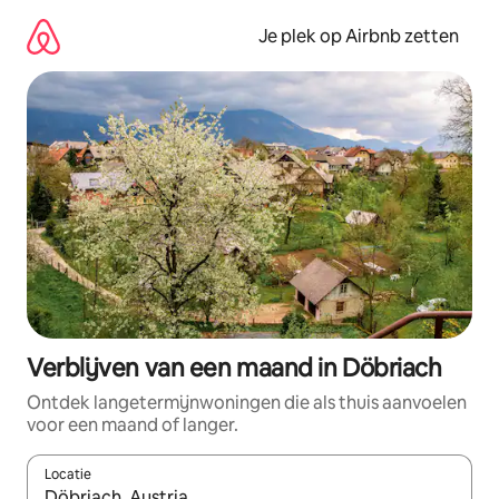
Ga
direct
Je plek op Airbnb zetten
naar
inhoud
Verblijven van een maand in Döbriach
Ontdek langetermijnwoningen die als thuis aanvoelen
voor een maand of langer.
Locatie
Wanneer er resultaten beschikbaar zijn, maak je een keuze met 