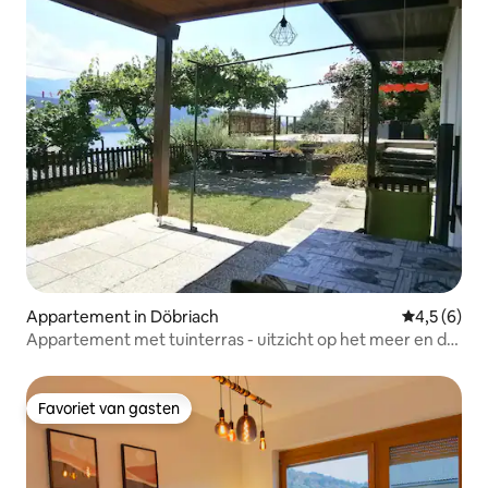
Appartement in Döbriach
Gemiddelde 
4,5 (6)
Appartement met tuinterras - uitzicht op het meer en de
bergen
Favoriet van gasten
Favoriet van gasten