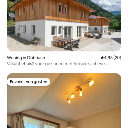
Woning in Döbriach
Gemiddelde be
4,95 (20)
Vakantiehuis2 voor gezinnen met huisdier actieve
vakantie
Favoriet van gasten
Favoriet van gasten