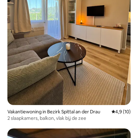
Vakantiewoning in Bezirk Spittal an der Drau
Gemiddelde b
4,9 (10)
2 slaapkamers, balkon, vlak bij de zee