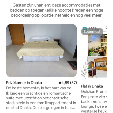
Gasten zijn unaniem: deze accommodaties met
bedden op toegankelijke hoogte kregen een hoge
beoordeling op locatie, netheid en nog veel meer.
Superhost
Superhost
Privékamer in Dhaka
Gemiddelde beoordeling van 4,
4,89 (87)
Flat in Dhaka
De beste homestay in het hart van de
Gulshan Premium 
stad
Ik bied een prachtige en romantische
slaapkamers
Een grote vier sl
suite met uitzicht op het chaotische
badkamers, twee 
stadsbeeld in een familieappartement in
lounge, twee eet
de stad Dhaka. Deze is gelegen in tussen
westerse keuken i
twee centrale punten van Dhaka.