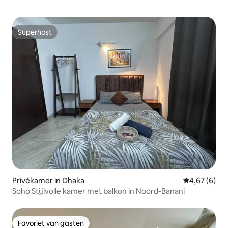
Superhost
Superhost
Privékamer in Dhaka
Gemiddelde b
4,67 (6)
Soho Stijlvolle kamer met balkon in Noord-Banani
Favoriet van gasten
Favoriet van gasten