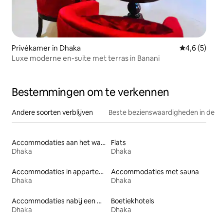
Privékamer in Dhaka
Gemiddelde 
4,6 (5)
Luxe moderne en-suite met terras in Banani
Bestemmingen om te verkennen
Andere soorten verblijven
Beste bezienswaardigheden in de 
Accommodaties aan het water
Flats
Dhaka
Dhaka
Accommodaties in appartementen met diensten
Accommodaties met sauna
Dhaka
Dhaka
Accommodaties nabij een meer
Boetiekhotels
Dhaka
Dhaka