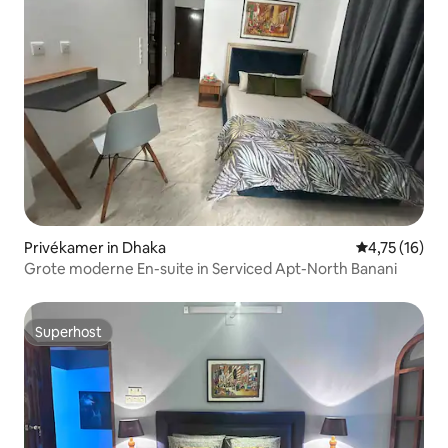
Privékamer in Dhaka
Gemiddelde b
4,75 (16)
Grote moderne En-suite in Serviced Apt-North Banani
Superhost
Superhost