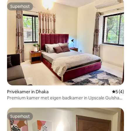
Superhost
Superhost
Privékamer in Dhaka
Gemiddeld
5 (4)
Premium kamer met eigen badkamer in Upscale Gulshan
nabij Park
Superhost
Superhost