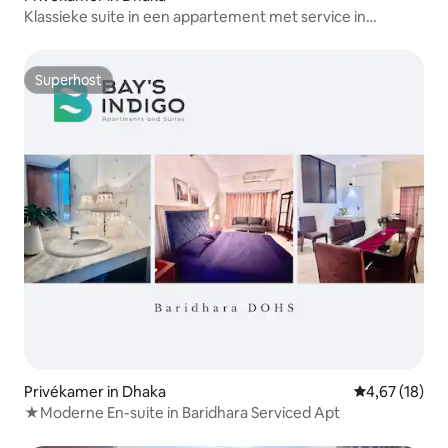
Klassieke suite in een appartement met service in
Baridhara met snel internet
Superhost
Superhost
Privékamer in Dhaka
Gemiddelde be
4,67 (18)
★Moderne En-suite in Baridhara Serviced Apt