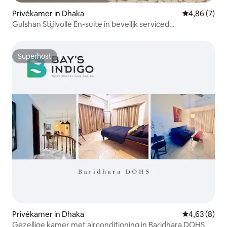
Privékamer in Dhaka
Gemiddelde b
4,86 (7)
Gulshan Stijlvolle En-suite in beveiljk serviced
appartement.
Superhost
Superhost
Privékamer in Dhaka
Gemiddelde b
4,63 (8)
Gezellige kamer met airconditioning in Baridhara DOHS