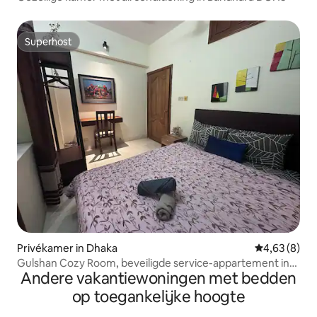
Superhost
Superhost
Privékamer in Dhaka
Gemiddelde b
4,63 (8)
Gulshan Cozy Room, beveiligde service-appartement in
Andere vakantiewoningen met bedden
de buurt van het park
op toegankelijke hoogte