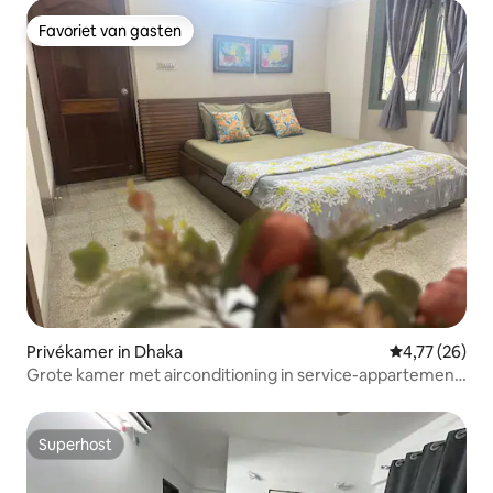
Favoriet van gasten
Favoriet van gasten
Privékamer in Dhaka
Gemiddelde be
4,77 (26)
Grote kamer met airconditioning in service-appartement
in Shyamoli
Superhost
Superhost