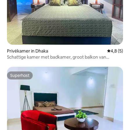
Privékamer in Dhaka
Gemiddelde 
4,8 (5)
Schattige kamer met badkamer, groot balkon van
Baridhara, snel internet in de Chinese gemeenschap
Superhost
Superhost