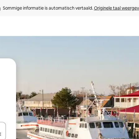
Sommige informatie is automatisch vertaald. 
Originele taal weerge
een keuze met je de pijltjestoetsen omhoog en omlaag, óf door te tikk