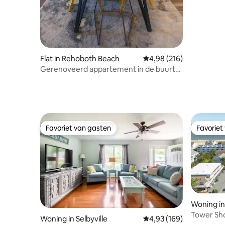
Flat in Rehoboth Beach
Gemiddelde beoordeling
4,98 (216)
Gerenoveerd appartement in de buurt
van outlets, 3,5 mijl naar het strand
Favoriet van gasten
Favoriet
Favoriet van gasten
Favoriet
Woning i
Tower Sho
Woning in Selbyville
Gemiddelde beoordeling
4,93 (169)