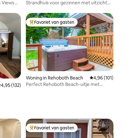
n Views
Strandhuis voor gezinnen met uitzicht
op de zonsondergang aan het water
Favoriet van gasten
Topfavoriet van gasten
ecensies
Woning in Rehoboth Beach
Gemiddelde beoordelin
4,96 (101)
Perfect Rehoboth Beach-uitje met
emiddelde beoordeling van 4,95 op 5, 132 recensies
4,95 (132)
bubbelbad
Favoriet van gasten
Topfavoriet van gasten