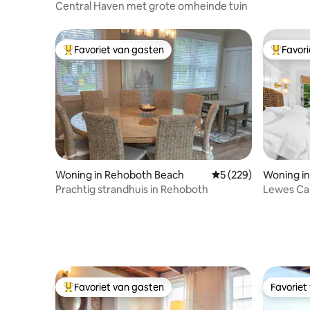
Central Haven met grote omheinde tuin
Favoriet van gasten
Favor
Topfavoriet van gasten
Topfavor
Woning in Rehoboth Beach
Gemiddelde beoordel
5 (229)
Woning i
Prachtig strandhuis in Rehoboth
Lewes Ca
Pool & Ho
Favoriet van gasten
Favoriet
Topfavoriet van gasten
Favoriet