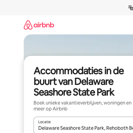
Ga
direct
naar
inhoud
Accommodaties in de
buurt van Delaware
Seashore State Park
Boek unieke vakantieverblijven, woningen en
meer op Airbnb
Locatie
Wanneer er resultaten beschikbaar zijn, maak je 