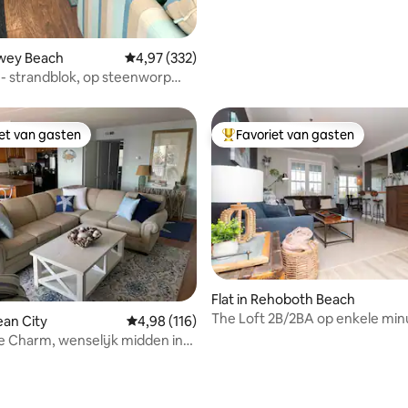
ewey Beach
Gemiddelde beoordeling van 4,97 op 5, 332 r
4,97 (332)
e - strandblok, op steenworp
an het strand!
iet van gasten
Favoriet van gasten
iet van gasten
Topfavoriet van gasten
Flat in Rehoboth Beach
The Loft 2B/2BA op enkele min
ean City
Gemiddelde beoordeling van 4,98 op 5, 116 r
4,98 (116)
Rehoboth & Lewes Beach
 Charm, wenselijk midden in
ty, MD