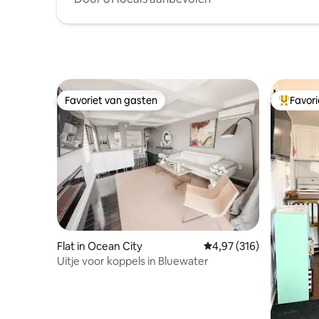
Favoriet van gasten
Favor
Favoriet van gasten
Topfavor
Flat in Ocean City
Gemiddelde beoordeling
4,97 (316)
Uitje voor koppels in Bluewater