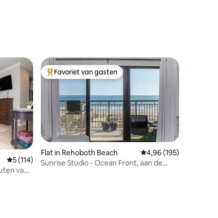
ecensies
Favoriet van gasten
Topfavoriet van gasten
Flat in Rehoboth Beach
Gemiddelde beoordeling
4,96 (195)
Gemiddelde beoordeling van 5 op 5, 114 recensies
5 (114)
Sunrise Studio - Ocean Front, aan de
uten van
ecensies
promenade, zwembad!