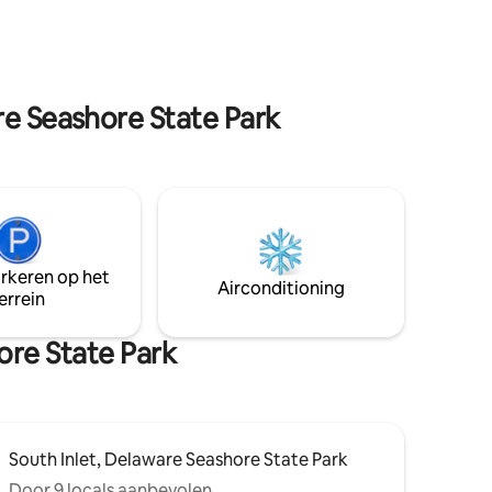
zachte tinten en een strakke esthetiek,
an gratis
zodat het het hele jaar door aanvoelt als
 keuken,
de zomer. We hopen dat je je vakantie bij
ons boekt en geniet van alles wat
r,
Broadkill Beach te bieden heeft!
lakens en
re Seashore State Park
arkeren op het
Airconditioning
errein
ore State Park
South Inlet, Delaware Seashore State Park
Door 9 locals aanbevolen