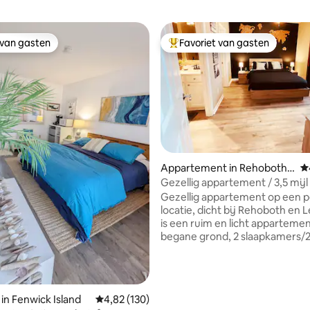
 van gasten
Favoriet van gasten
 van gasten
Topfavoriet van gasten
Appartement in Rehoboth
G
Beach
Gezellig appartement / 3,5 mijl
 van 4,97 op 5, 156 recensies
strand.
Gezellig appartement op een p
locatie, dicht bij Rehoboth en Lew
is een ruim en licht apparteme
begane grond, 2 slaapkamers/2
badkamers in Sandpiper Village.
perfecte plek om een geweldige
hebben met familie, vrienden o
Sandpiper Village ligt tussen R
 in Fenwick Island
Gemiddelde beoordeling van 4,82 op 5, 130 r
4,82 (130)
Beach (3,5 mijl) en Lewes (4 mij