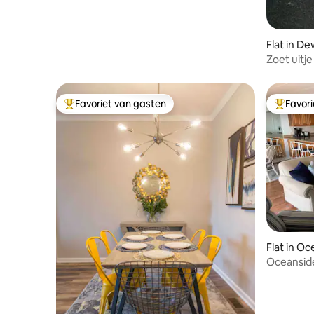
Flat in D
Zoet uitj
afstand v
Favoriet van gasten
Favor
Topfavoriet van gasten
Topfavor
Flat in Oc
Oceanside
Ocean Ci