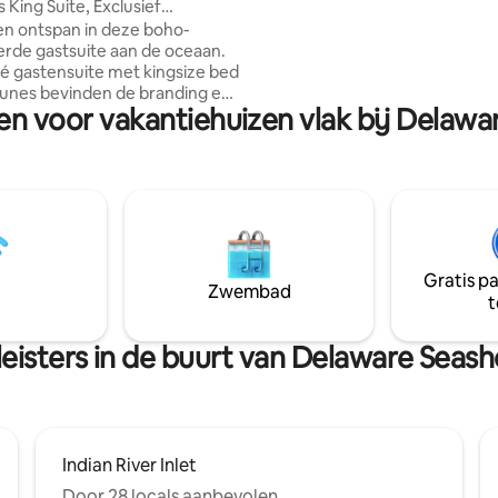
 King Suite, Exclusief
appartementen zijn voorzien v
and - HONDVRIENDELIJK!
n ontspan in deze boho-
parkeergelegenheid, volledige
erde gastsuite aan de oceaan.
woonkamer, eetkamer,
ivé gastensuite met kingsize bed
wasmachine/droger, vaatwasse
unes bevinden de branding en
Youtube TV /wi-fi. We leveren 
en voor vakantiehuizen vlak bij Delawa
zich op loopafstand. Maak je
handdoeken.
e koelbox in te pakken en te
van een dagje zon op dit
, hondvriendelijke privéstrand.
 is gelegen in Fenwick Island,
nesteld tussen beschermde
uurparken. Slechts een korte
e auto naar een jachthaven met
Gratis p
ten, kajakavonturen op de
Zwembad
t
ale restaurants, boerenmarkten
s.
eisters in de buurt van Delaware Seash
Indian River Inlet
Door 28 locals aanbevolen