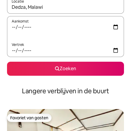
Locatie
Wanneer er resultaten beschikbaar zijn, maak je een keuze met 
Aankomst
Vertrek
Zoeken
Langere verblijven in de buurt
Favoriet van gasten
Favoriet van gasten