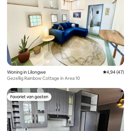
Woning in Lilongwe
Gemiddelde be
4,94 (47)
Gezellig Rainbow Cottage in Area 10
Favoriet van gasten
Favoriet van gasten