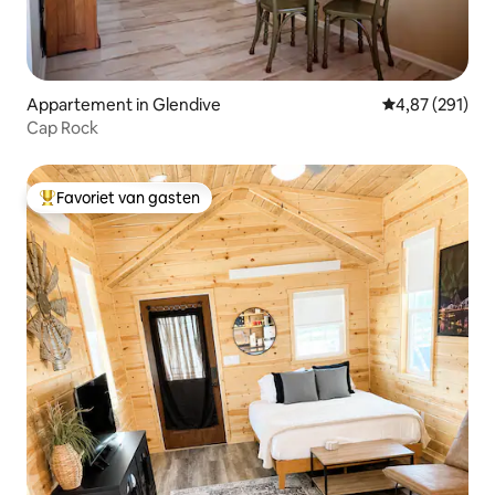
Appartement in Glendive
Gemiddelde beo
4,87 (291)
Cap Rock
Favoriet van gasten
Topfavoriet van gasten