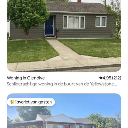
Woning in Glendive
Gemiddelde beo
4,95 (212)
Schilderachtige woning in de buurt van de Yellowstone
River
Favoriet van gasten
Topfavoriet van gasten