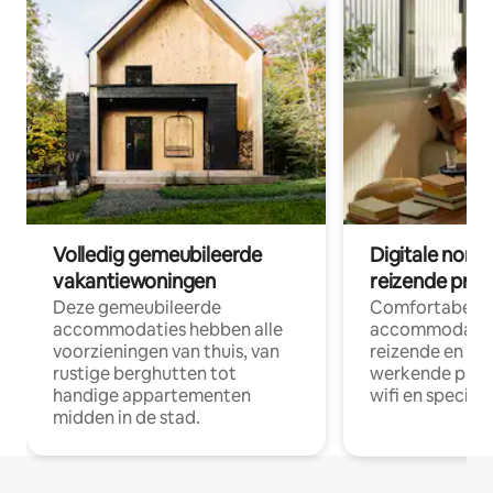
Volledig gemeubileerde
Digitale nom
vakantiewoningen
reizende prof
Deze gemeubileerde
Comfortabele
accommodaties hebben alle
accommodatie
voorzieningen van thuis, van
reizende en op
rustige berghutten tot
werkende profe
handige appartementen
wifi en special
midden in de stad.