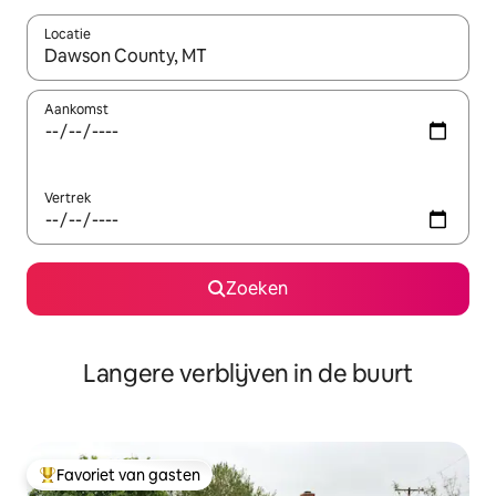
Locatie
Wanneer er resultaten beschikbaar zijn, maak je een keuze met 
Aankomst
Vertrek
Zoeken
Langere verblijven in de buurt
Favoriet van gasten
Topfavoriet van gasten