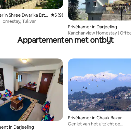
ng van 4,67 op 5, 3 recensies
r in Shree Dwarika Esta
Gemiddelde beoordeling van 5 op 5, 9 r
5 (9)
 Homestay, Tukvar
Privékamer in Darjeeling
Kanchanview Homestay | Offb
Appartementen met ontbijt
Village-verblijf
Privékamer in Chauk Bazar
Geniet van het uitzicht op
nt in Darjeeling
Mt.Kanchenjunga vanuit HIM