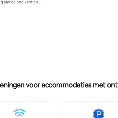
g aan de ene kant en
een gedeelde lounge, open ke
 groen bos, glooiende heuvels
minibibliotheek. - Gemakkelijke toegang
ht op de andere. Stromend
tot toeristische plekken - 24/7 
r en privé
en noodhulp - 24 uur per dag 
legenheid 24x7 beschikbaar.
water - Kook maaltijden met 
de Batasia Loop, het
tot de keuken - Basisvoorzieni
tion Ghoom, het Ghoom-
inbegrepen Of je nu op
cafés en restaurants liggen op
ontdekkingstocht gaat of wilt
afstand. Tiger Hill en Darjeeling
ontspannen, je thuis weg van h
stand. Wij bieden gratis
op je!
 betaalde kachels voor Rs.150.
zelfgemaakte lunch- en
es ook beschikbaar.
ieningen voor accommodaties met ontbi