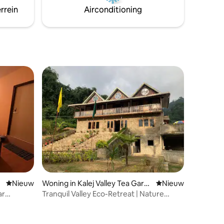
minuten lopen. Treinstation voor Joy- 20
rrein
Airconditioning
minuten lopen. Geniet van gemakkelijke
toegang tot populaire winkels en
restaurants vanuit deze charmante plek.
Nieuwe accommodatie
Nieuw
Woning in Kalej Valley Tea Gard
Nieuwe accommoda
Nieuw
en
ar
Tranquil Valley Eco-Retreat | Nature
Escapes