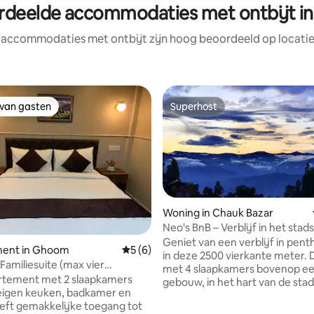
rdeelde accommodaties met ontbijt in 
 accommodaties met ontbijt zijn hoog beoordeeld op locatie,
 van gasten
Superhost
 van gasten
Superhost
Woning in Chauk Bazar
Neo's BnB – Verblijf in het sta
met 360°-terrasuitzicht
Geniet van een verblijf in pent
ent in Ghoom
Gemiddelde beoordeling van 5 op 5, 6 r
5 (6)
in deze 2500 vierkante meter. 
Familiesuite (max vier
met 4 slaapkamers bovenop e
)
rtement met 2 slaapkamers
gebouw, in het hart van de stad
eigen keuken, badkamer en
slaapkamer heeft een aangre
eft gemakkelijke toegang tot
badkamer en de woning beschi