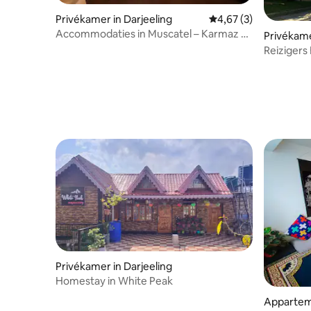
Privékamer in Darjeeling
Gemiddelde beoordeli
4,67 (3)
Accommodaties in Muscatel – Karmaz @
Privékame
Mall Road – Uitzicht op de tuin
te
Reizigers
Privékamer in Darjeeling
Homestay in White Peak
Apparteme