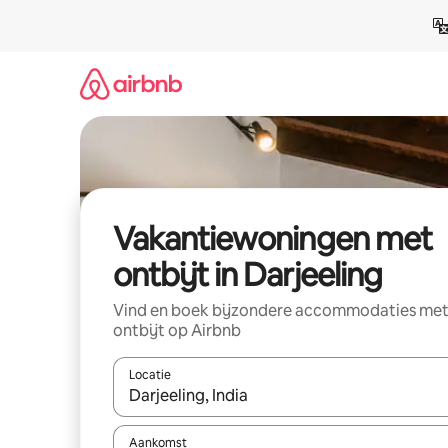
Ga
direct
naar
inhoud
Vakantiewoningen met
ontbijt in Darjeeling
Vind en boek bijzondere accommodaties me
ontbijt op Airbnb
Locatie
Wanneer er resultaten beschikbaar zijn, maak je 
Aankomst