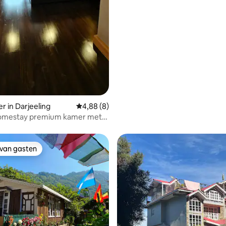
r in Darjeeling
Gemiddelde beoordeling van 4,88 op 5, 8 r
4,88 (8)
omestay premium kamer met
op de bergen Jannu
 van gasten
 van gasten