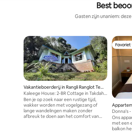
Best beoo
Gasten zijn unaniem: deze
Favoriet
Favoriet
Vakantieboerderij in Rangli Ranglot Tea
Garden
Kaleege House: 2-BR Cottage in Takdah
Cantt.
Ben je op zoek naar een rustige tijd,
wakker worden met vogelgezang of
Appartem
lange wandelingen maken zonder
Donna's - 
afbreuk te doen aan het comfort van
personen
Ons appa
een leven dat je gewend bent, dan is
met een 
Kaleege House iets voor jou. Gebufferd
balkon he