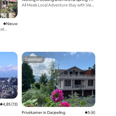
a Garden
All Meals Local Adventure Stay with View
Bonfire
ecensies
Nieuwe accommodatie
Nieuw
eat
Superhost
Superhost
Gemiddelde beoordeling van 4,85 op 5, 13 recensies
4,85 (13)
Privékamer in Darjeeling
Gemiddelde beoor
5 (4)
AWAS