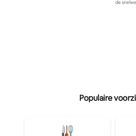
aan drie kanten door bomen die zich
de snelwe
uitstrekken tot in het Senchel Wildlife
weelderig
Sanctuary, het zelfstandige huisje is
en uitzic
ideaal voor diegenen die ook genieten
warm wate
van samengestelde maaltijden. De
parkeerge
slaapkamers komen uit op de lounge en
De beroem
de voorraadkast met eigen
treinsta
kookgelegenheid. Tarief is inclusief
klooster, 
accommodatie voor 4 volwassenen per
korte loop
nacht, inclusief ontbijt en avondeten.
liggen op 6 km af
ontbijt en
Betaalde 
dineropti
Populaire voorz