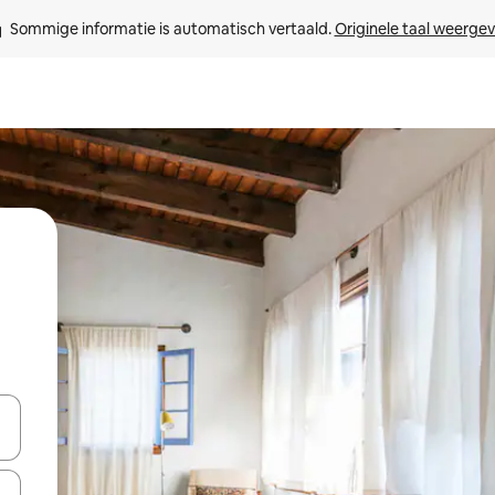
Sommige informatie is automatisch vertaald. 
Originele taal weerge
t
een keuze met je de pijltjestoetsen omhoog en omlaag, óf door te tikk