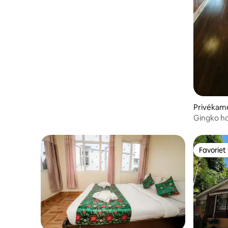
Privékame
Gingko h
uitzicht 
Favoriet
Favoriet