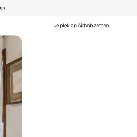
ven
Je plek op Airbnb zetten
en of swipen.