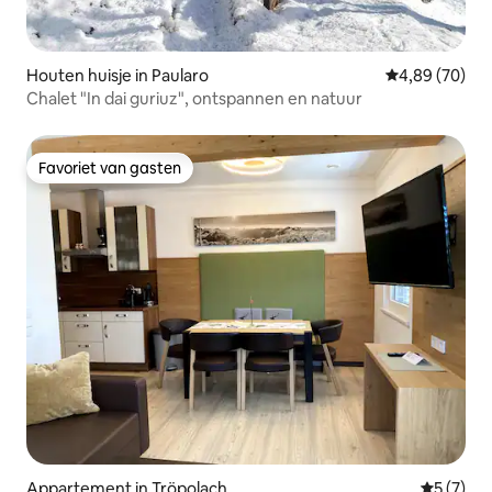
Houten huisje in Paularo
Gemiddelde be
4,89 (70)
Chalet "In dai guriuz", ontspannen en natuur
Favoriet van gasten
Favoriet van gasten
Appartement in Tröpolach
Gemiddeld
5 (7)