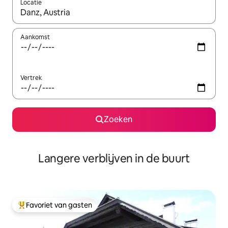
Locatie
Wanneer er resultaten beschikbaar zijn, maak je een keuze met 
Aankomst
Vertrek
Zoeken
Langere verblijven in de buurt
Favoriet van gasten
Topfavoriet van gasten