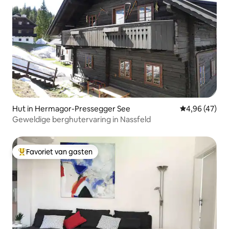
Hut in Hermagor-Pressegger See
Gemiddelde be
4,96 (47)
Geweldige berghutervaring in Nassfeld
Favoriet van gasten
Topfavoriet van gasten