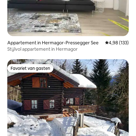
Appartement in Hermagor-Pressegger See
Gemiddelde beo
4,98 (133)
Stijlvol appartement in Hermagor
Favoriet van gasten
Favoriet van gasten