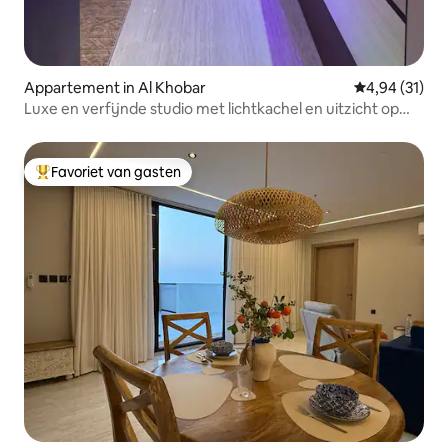
Appartement in Al Khobar
Gemiddelde be
4,94 (31)
Luxe en verfijnde studio met lichtkachel en uitzicht op
zee
Favoriet van gasten
Topfavoriet van gasten