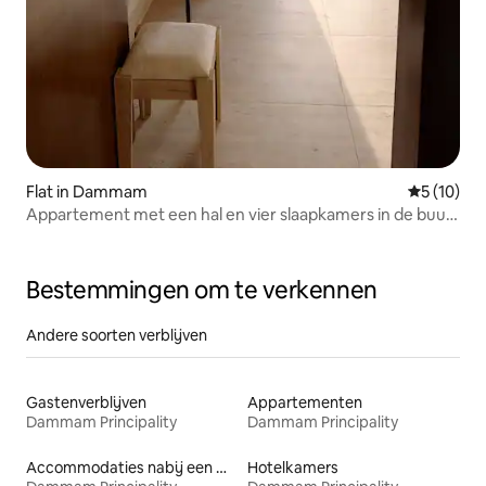
Flat in Dammam
Gemiddelde
5 (10)
Appartement met een hal en vier slaapkamers in de buurt
van de internationale stad
Bestemmingen om te verkennen
Andere soorten verblijven
Gastenverblijven
Appartementen
Dammam Principality
Dammam Principality
Accommodaties nabij een meer
Hotelkamers