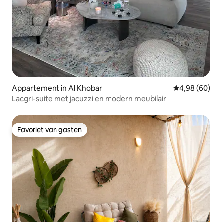
Appartement in Al Khobar
Gemiddelde be
4,98 (60)
Lacgri-suite met jacuzzi en modern meubilair
Favoriet van gasten
Favoriet van gasten