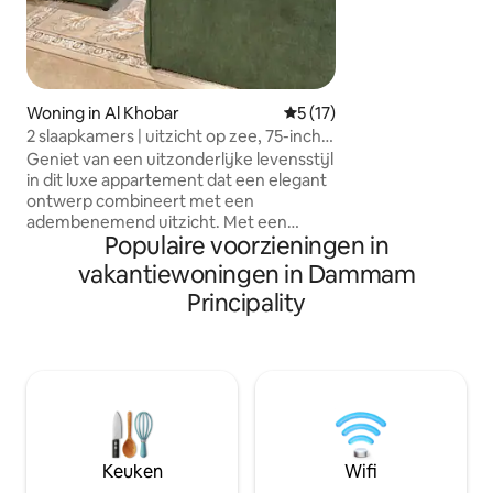
داخلية جميلة بعناية
ز جدًا وقريب من أهم
فيهات، بالإضافة إلى
واسعتين بتصميم فاخر
Woning in Al Khobar
Gemiddelde beoordeling van
5 (17)
2 slaapkamers | uitzicht op zee, 75-inch
tv en zelf inchecken, bioscoop
Geniet van een uitzonderlijke levensstijl
in dit luxe appartement dat een elegant
ontwerp combineert met een
adembenemend uitzicht. Met een
Populaire voorzieningen in
gezellige slaapkamer met rustige
natuurlijke verlichting en een ruime
vakantiewoningen in Dammam
lounge met een slim display dat je een
Principality
geïntegreerde entertainmentervaring
en intelligente sfeercontrole geeft. Het
balkon met direct uitzicht op de zee
zorgt voor onvergetelijke momenten
bij zonsopgang en zonsondergang. Het
is een appartement dat rust, luxe en
uitzicht op zee combineert en het is
geschikt voor wie op zoek is naar
Keuken
Wifi
uitmuntendheid.