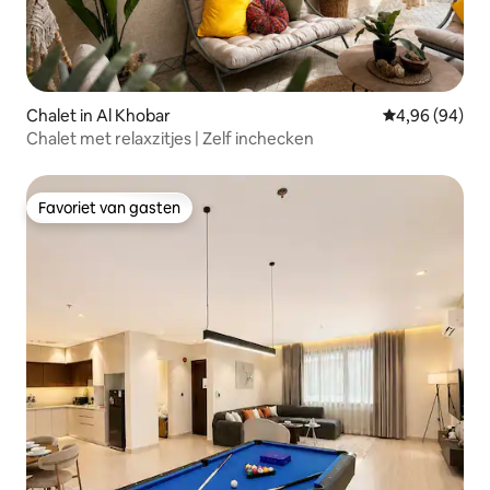
Chalet in Al Khobar
Gemiddelde be
4,96 (94)
Chalet met relaxzitjes | Zelf inchecken
Favoriet van gasten
Favoriet van gasten