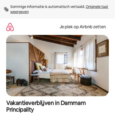
Ga
Sommige informatie is automatisch vertaald. 
Originele taal 
direct
weergeven
naar
inhoud
Je plek op Airbnb zetten
Vakantieverblijven in Dammam
Principality