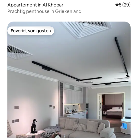
Appartement in Al Khobar
Gemiddelde
5 (29)
Prachtig penthouse in Griekenland
Favoriet van gasten
Favoriet van gasten