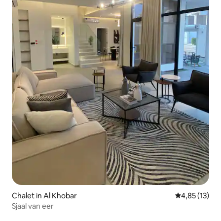
Chalet in Al Khobar
Gemiddelde be
4,85 (13)
Sjaal van eer