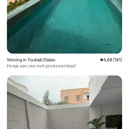
Woning in Toubab Dialao
Gemiddelde beo
4,68 (161)
Huisje aan zee met privézwembad