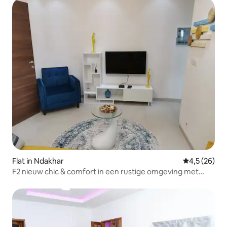
Flat in Ndakhar
Gemiddelde b
4,5 (26)
F2 nieuw chic & comfort in een rustige omgeving met
uitzicht op zee