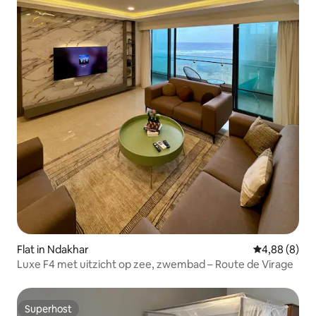
Flat in Ndakhar
Gemiddelde b
4,88 (8)
Luxe F4 met uitzicht op zee, zwembad – Route de Virage
Superhost
Superhost