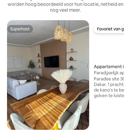
worden hoog beoordeeld voor hun locatie, netheid en
nog veel meer.
Superhost
Favoriet van gas
Superhost
Favoriet van gas
Appartement in T
Paradijselijk app
l'eau" - airco -
Paradise site 30K
Dakar. 1 prachtig 
de kano's te bewo
golven te luistere
appartement, op de
uit op de zee, vol
schelpdecoratie, 
directe toegang to
woonkamer met eet
slaapkamer met 