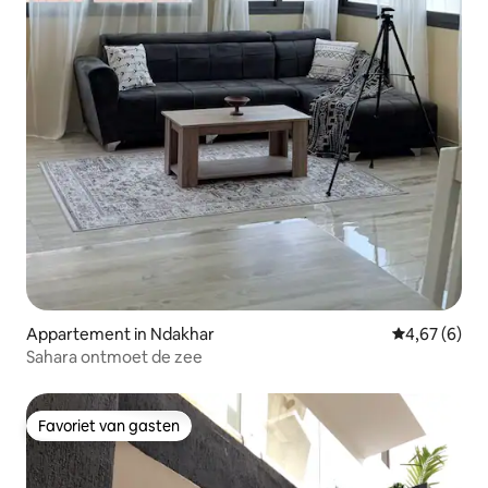
Appartement in Ndakhar
Gemiddelde b
4,67 (6)
Sahara ontmoet de zee
Favoriet van gasten
Favoriet van gasten