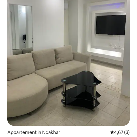
Appartement in Ndakhar
Gemiddelde b
4,67 (3)