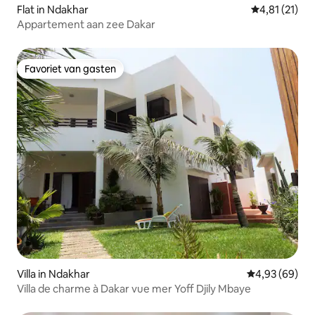
Flat in Ndakhar
Gemiddelde b
4,81 (21)
Appartement aan zee Dakar
Favoriet van gasten
Favoriet van gasten
Villa in Ndakhar
Gemiddelde be
4,93 (69)
Villa de charme à Dakar vue mer Yoff Djily Mbaye