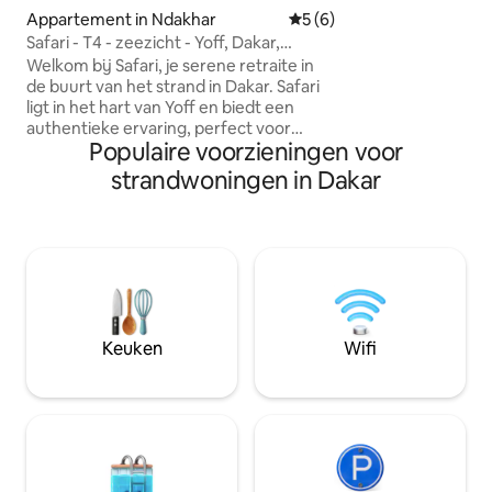
kitchenette, 1 b
Appartement in Ndakhar
Gemiddelde beoordeling va
5 (6)
water. Overvloedi
Safari - T4 - zeezicht - Yoff, Dakar,
muskietennetten, 
Senegal
Welkom bij Safari, je serene retraite in
wifi. Keeper 7 da
de buurt van het strand in Dakar. Safari
mogelijkheid om j
ligt in het hart van Yoff en biedt een
bestellen. ELEKTRI
authentieke ervaring, perfect voor
Populaire voorzieningen voor
diegenen die op zoek zijn naar
ontspanning en een verbinding met de
strandwoningen in Dakar
levendige lokale sfeer. Het strand ligt op
3 minuten lopen Dit appartement ligt op
de vierde verdieping zonder lift en is
ideaal voor gasten die een beetje
beweging en een adembenemend
uitzicht waarderen. Het appartement
heeft een goed uitgeruste keuken,
twee slaapkamers en twee badkamers
Keuken
Wifi
*Elektriciteit is voor rekening van de gast