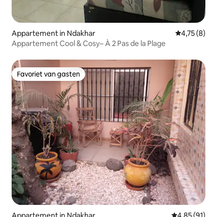
Appartement in Ndakhar
Gemiddelde b
4,75 (8)
Appartement Cool & Cosy– À 2 Pas de la Plage
Favoriet van gasten
Favoriet van gasten
Appartement in Ndakhar
Gemiddelde be
4,85 (91)