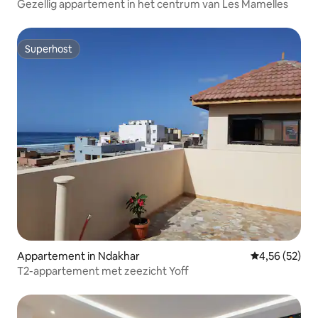
Gezellig appartement in het centrum van Les Mamelles
Superhost
Superhost
Appartement in Ndakhar
Gemiddelde be
4,56 (52)
T2-appartement met zeezicht Yoff