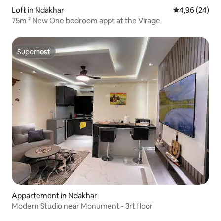
Loft in Ndakhar
Gemiddelde be
4,96 (24)
75m ² New One bedroom appt at the Virage
Superhost
Superhost
Appartement in Ndakhar
Modern Studio near Monument - 3rt floor