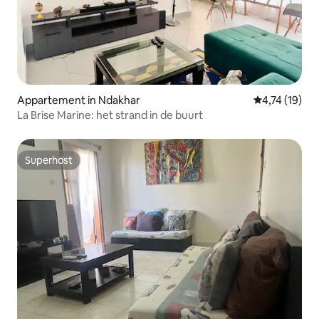
Appartement in Ndakhar
Gemiddelde b
4,74 (19)
La Brise Marine: het strand in de buurt
Superhost
Superhost