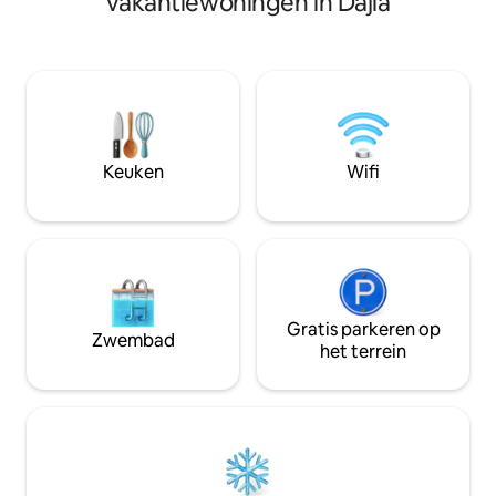
vakantiewoningen in Dajla
comfortabele slaapkamers met
beddengoed versc
badkamer, een woonkamer, een volledig
laten weten en da
uitgeruste keuken en een prachtige
opnieuw voor 8 euro. Er i
buitenruimte met een gasbarbecue en
toeristenbelasting
een verwarmd bubbelbad. De woning
aankomst: € 1,6 pe
ligt op 2 kilometer (1,2 mijl) van alle
Kinderen van 12-17
voorzieningen. Het ligt in het centrum
Kinderen van 0-11 
van Istrië, waardoor het een uitstekende
betalen. Houd er rekening mee dat de
Keuken
Wifi
uitvalsbasis is om het hele schiereiland te
aankomst tussen 1
verkennen. Overdekte parkeerplaats
kunnen de aankoms
voor 2 auto 's.
garanderen).
Gratis parkeren op
Zwembad
het terrein