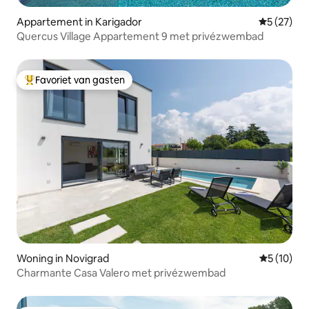
Appartement in Karigador
Gemiddelde
5 (27)
Quercus Village Appartement 9 met privézwembad
Favoriet van gasten
Topfavoriet van gasten
Woning in Novigrad
Gemiddelde
5 (10)
Charmante Casa Valero met privézwembad