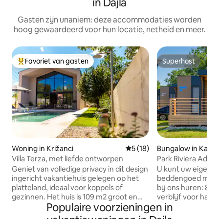
in Dajla
Gasten zijn unaniem: deze accommodaties worden
hoog gewaardeerd voor hun locatie, netheid en meer.
Favoriet van gasten
Superhost
Topfavoriet van gasten
Superhost
Woning in Križanci
Gemiddelde beoordeling van
5 (18)
Bungalow in Karig
Villa Terza, met liefde ontworpen
Park Riviera Adria
Geniet van volledige privacy in dit design
U kunt uw eigen 
ingericht vakantiehuis gelegen op het
beddengoed meebr
platteland, ideaal voor koppels of
bij ons huren: 8 e
gezinnen. Het huis is 109 m2 groot en
verblijf voor han
Populaire voorzieningen in
staat op een perceel van 750 m2. De
persoon per verbl
woning beschikt over twee
Als je wilt dat we