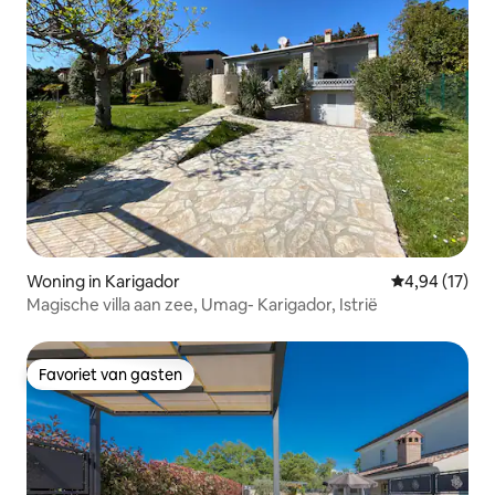
Woning in Karigador
Gemiddelde be
4,94 (17)
Magische villa aan zee, Umag- Karigador, Istrië
Favoriet van gasten
Favoriet van gasten