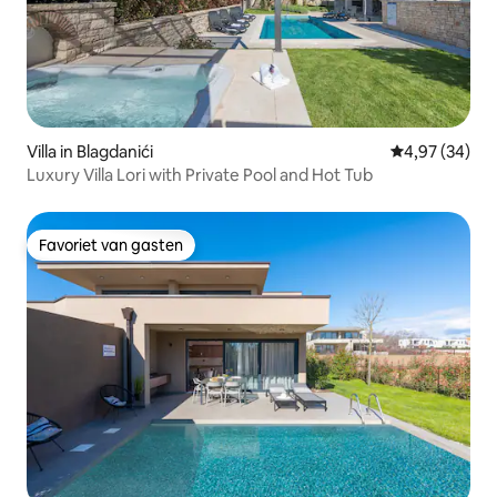
Villa in Blagdanići
Gemiddelde be
4,97 (34)
Luxury Villa Lori with Private Pool and Hot Tub
Favoriet van gasten
Favoriet van gasten