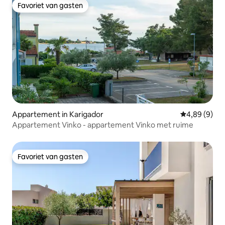
Favoriet van gasten
Favoriet van gasten
Appartement in Karigador
Gemiddelde b
4,89 (9)
Appartement Vinko - appartement Vinko met ruime
Favoriet van gasten
Favoriet van gasten