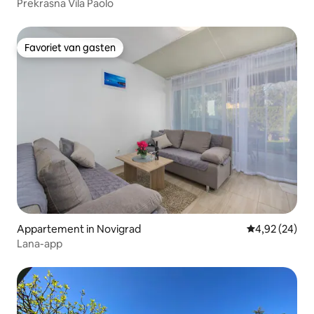
Prekrasna Vila Paolo
Favoriet van gasten
Favoriet van gasten
Appartement in Novigrad
Gemiddelde be
4,92 (24)
Lana-app