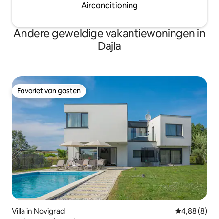
Airconditioning
Andere geweldige vakantiewoningen in
Dajla
Favoriet van gasten
Favoriet van gasten
Villa in Novigrad
Gemiddelde b
4,88 (8)