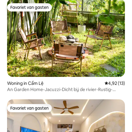
Favoriet van gasten
Favoriet van gasten
Woning in Cẩm Lệ
Gemiddelde be
4,92 (13)
An Garden Home-Jacuzzi-Dicht bij de rivier-Rustig-
Genezend
Favoriet van gasten
Favoriet van gasten