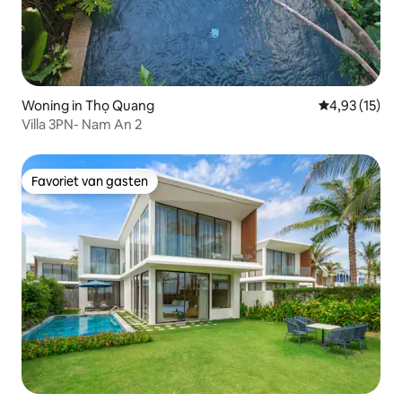
Woning in Thọ Quang
Gemiddelde be
4,93 (15)
Villa 3PN- Nam An 2
Favoriet van gasten
Favoriet van gasten