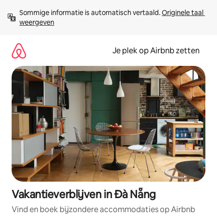
Ga
Sommige informatie is automatisch vertaald. 
Originele taal 
direct
weergeven
naar
inhoud
Je plek op Airbnb zetten
Vakantieverblijven in Đà Nẵng
Vind en boek bijzondere accommodaties op Airbnb