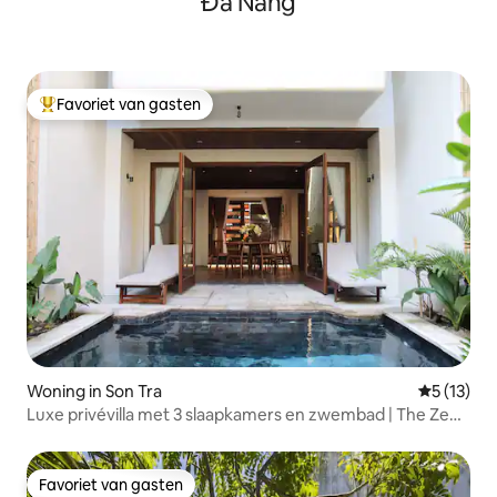
Đà Nẵng
Favoriet van gasten
Topfavoriet van gasten
Woning in Son Tra
Gemiddeld
5 (13)
Luxe privévilla met 3 slaapkamers en zwembad | The Zen
Villa
Favoriet van gasten
Favoriet van gasten