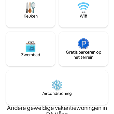
natuurlijke werkende leven van de
minuten van het s
riviermensen vindt elke dag plaats direct
van de luchthave
voor de villa Dicht bij de oude stad van
villa is rustig, me
Keuken
Wifi
Hoi An: gemakkelijk om naar het
je je thuis voelt. Er zijn yogamatten
centrum van de oude stad te gaan om
beschikbaar voor g
de historische bezienswaardigheden te
yogaan.
verkennen.
Gratis parkeren op
Zwembad
het terrein
Airconditioning
Andere geweldige vakantiewoningen in