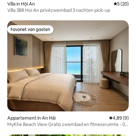
Villa in Hội An
Gemiddelde
5 (20)
Villa 3BR Hoi An privézwembad 3 nachten pick-up
Favoriet van gasten
Favoriet van gasten
Appartement in An Hải
Gemiddelde b
4,89 (9)
MyKhe Beach View Gratis zwembad en fitnessruimte - 0
minuten lopen naar het strand