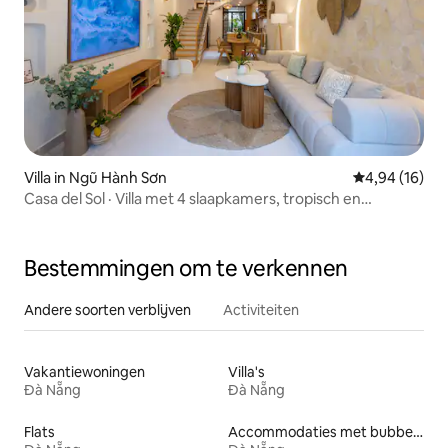
Villa in Ngũ Hành Sơn
Gemiddelde be
4,94 (16)
Casa del Sol · Villa met 4 slaapkamers, tropisch en
geïnspireerd op Bali
Bestemmingen om te verkennen
Andere soorten verblijven
Activiteiten
Vakantiewoningen
Villa's
Đà Nẵng
Đà Nẵng
Flats
Accommodaties met bubbelbad