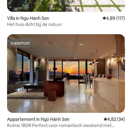
Villa in Ngu Hanh Son
Gemiddelde beo
4,89 (117)
Het huis dicht bij de natuur
Superhost
Superhost
Appartement in Ngũ Hành Sơn
Gemiddelde be
4,82 (34)
Ruime 1BDR Perfect voor romantisch weekend met
zeezicht