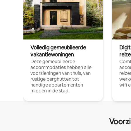
Volledig gemeubileerde
Digi
vakantiewoningen
reiz
Deze gemeubileerde
Comf
accommodaties hebben alle
acco
voorzieningen van thuis, van
reize
rustige berghutten tot
werke
handige appartementen
wifi 
midden in de stad.
Voorzi