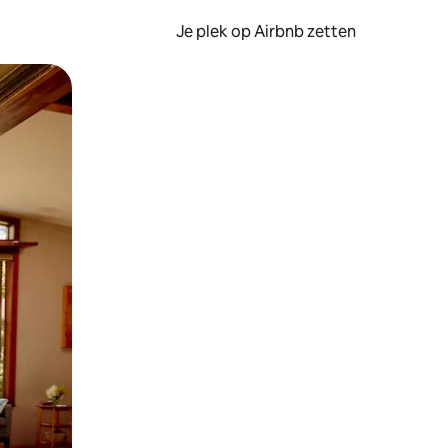
Je plek op Airbnb zetten
en of swipen.