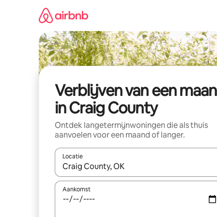
Ga
direct
naar
inhoud
Verblijven van een maa
in Craig County
Ontdek langetermijnwoningen die als thuis
aanvoelen voor een maand of langer.
Locatie
Wanneer er resultaten beschikbaar zijn, maak je 
Aankomst