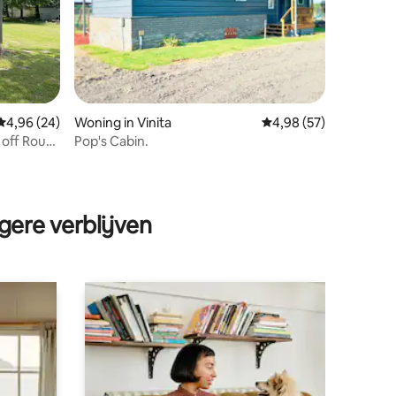
Gemiddelde beoordeling van 4,96 op 5, 24 recensies
4,96 (24)
Woning in Vinita
Gemiddelde beoordelin
4,98 (57)
 off Route
Pop's Cabin.
ecensies
gere verblijven