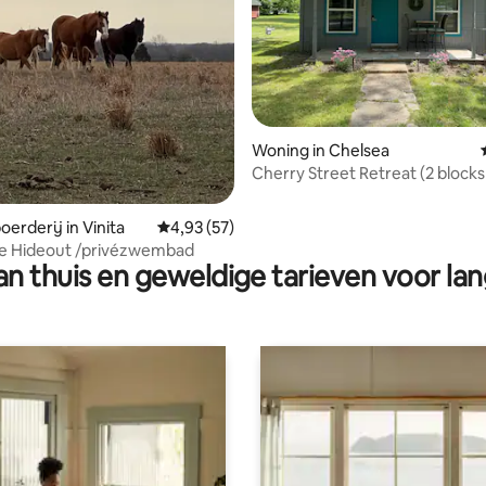
Woning in Chelsea
Cherry Street Retreat (2 blocks
g van 4,88 op 5, 24 recensies
66)
erderij in Vinita
Gemiddelde beoordeling van 4,93 op 5, 57 r
4,93 (57)
se Hideout /privézwembad
n thuis en geweldige tarieven voor lan