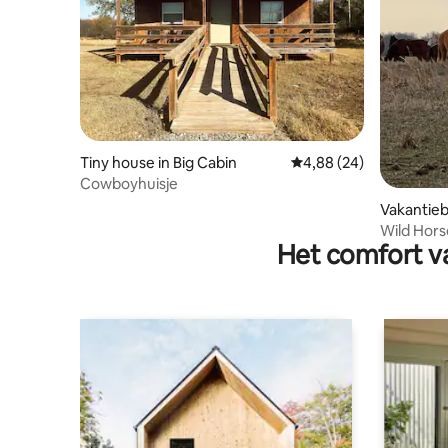
Tiny house in Big Cabin
Gemiddelde beoordelin
4,88 (24)
Cowboyhuisje
Vakantiebo
Wild Hor
Het comfort va