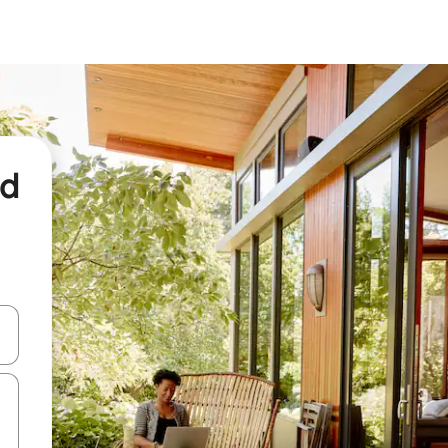
nd
een keuze met je de pijltjestoetsen omhoog en omlaag, óf door te tikk