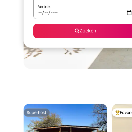
Vertrek
Zoeken
Superhost
Favor
Superhost
Topfavor