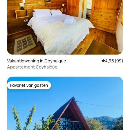
Vakantiewoning in Coyhaique
Gemiddelde be
4,96 (99)
Appartement Coyhaique
Favoriet van gasten
Favoriet van gasten