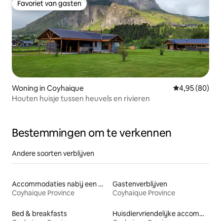
Favoriet van gasten
Favoriet van gasten
Woning in Coyhaique
Gemiddelde be
4,95 (80)
Houten huisje tussen heuvels en rivieren
Bestemmingen om te verkennen
Andere soorten verblijven
Accommodaties nabij een meer
Gastenverblijven
Coyhaique Province
Coyhaique Province
Bed & breakfasts
Huisdiervriendelijke accommodaties