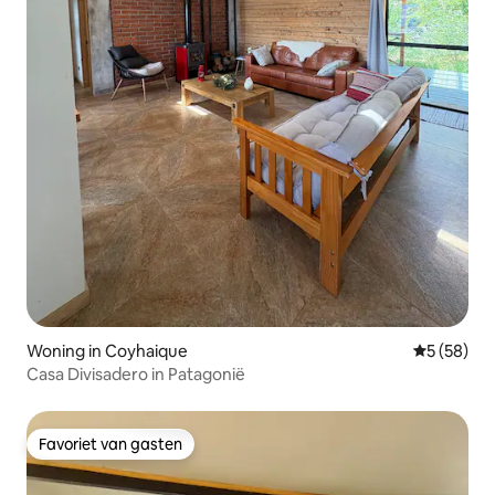
Woning in Coyhaique
Gemiddelde
5 (58)
Casa Divisadero in Patagonië
Favoriet van gasten
Favoriet van gasten