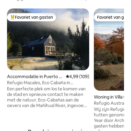
Favoriet van gasten
Favoriet van gas
Topfavoriet van gasten
Favoriet van gas
Accommodatie in Puerto A
Gemiddelde beoordeling van 4,9
4,99 (109)
ysén
Refugio Macales, Eco Cabaña in
Patagonië 1
Een perfecte plek om los te komen van
de stad en opnieuw contact te maken
Woning in Villa Cer
met de natuur. Eco-Cabañas aan de
Refugio Austral Ca
oevers van de Mañihual River, ingevoegd
Wij zijn Refugios 
in het hart van Patagonië, waarvan de
hutten genomineer
energie voornamelijk afkomstig is van
Year door ArchDai
zonnepanelen en water wordt
gasten hebben ge
getrokken uit dezelfde rivier. De