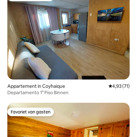
Appartement in Coyhaique
Gemiddelde be
4,93 (71)
Departamento 1° Piso Binnen
Favoriet van gasten
Favoriet van gasten