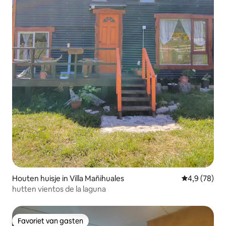
Houten huisje in Villa Mañihuales
Gemiddelde b
4,9 (78)
hutten vientos de la laguna
Favoriet van gasten
Favoriet van gasten