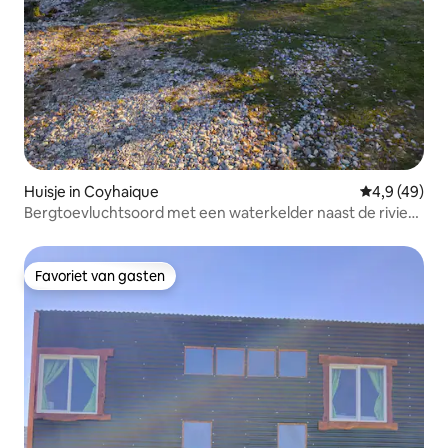
Huisje in Coyhaique
Gemiddelde b
4,9 (49)
Bergtoevluchtsoord met een waterkelder naast de rivier
de Claro
Favoriet van gasten
Favoriet van gasten