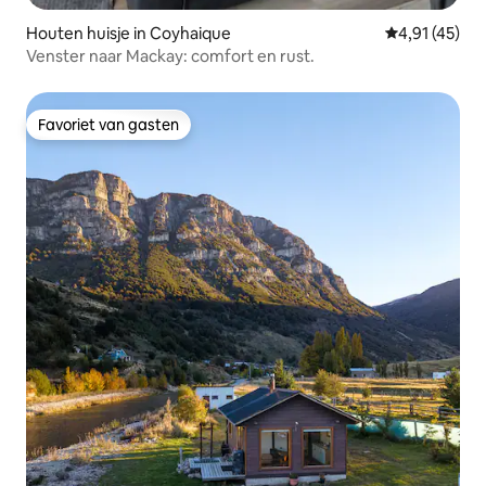
Houten huisje in Coyhaique
Gemiddelde b
4,91 (45)
Venster naar Mackay: comfort en rust.
Favoriet van gasten
Favoriet van gasten