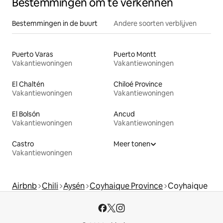
Bestemmingen om te verkennen
Bestemmingen in de buurt
Andere soorten verblijven
Puerto Varas
Puerto Montt
Vakantiewoningen
Vakantiewoningen
El Chaltén
Chiloé Province
Vakantiewoningen
Vakantiewoningen
El Bolsón
Ancud
Vakantiewoningen
Vakantiewoningen
Castro
Meer tonen
Vakantiewoningen
Airbnb
Chili
Aysén
Coyhaique Province
Coyhaique