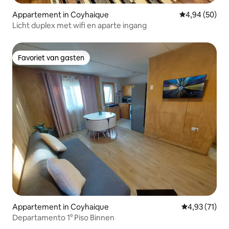
Appartement in Coyhaique
Gemiddelde be
4,94 (50)
Licht duplex met wifi en aparte ingang
Favoriet van gasten
Favoriet van gasten
Appartement in Coyhaique
Gemiddelde be
4,93 (71)
Departamento 1° Piso Binnen