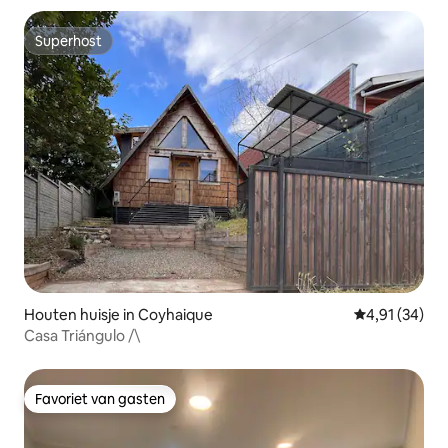
Superhost
Superhost
Houten huisje in Coyhaique
Gemiddelde be
4,91 (34)
Casa Triángulo /\
Favoriet van gasten
Favoriet van gasten