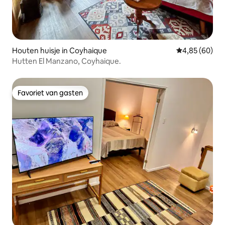
Houten huisje in Coyhaique
Gemiddelde be
4,85 (60)
Hutten El Manzano, Coyhaique.
Favoriet van gasten
Favoriet van gasten