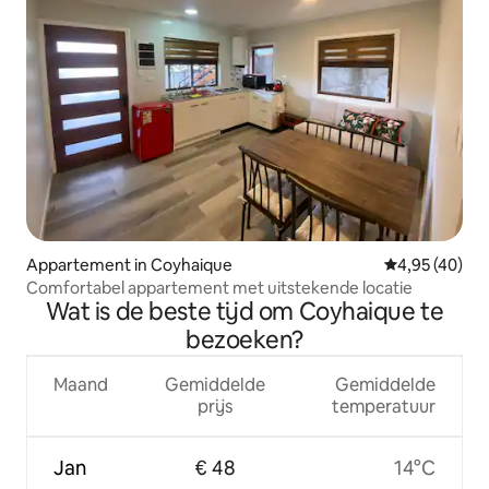
Appartement in Coyhaique
Gemiddelde be
4,95 (40)
Comfortabel appartement met uitstekende locatie
Wat is de beste tijd om Coyhaique te
bezoeken?
Maand
Gemiddelde
Gemiddelde
prijs
temperatuur
Jan
€ 48
14°C