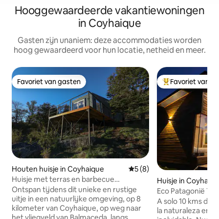
Hooggewaardeerde vakantiewoningen
in Coyhaique
Gasten zijn unaniem: deze accommodaties worden
hoog gewaardeerd voor hun locatie, netheid en meer.
Favoriet van gasten
Favoriet van g
Favoriet van gasten
Topfavoriet van 
Houten huisje in Coyhaique
Gemiddelde beoordeling va
5 (8)
Huisje met terras en barbecue
Huisje in Coyhaiq
Patagonia Aysén
Ontspan tijdens dit unieke en rustige
Eco Patagonië Tin
uitje in een natuurlijke omgeving, op 8
A solo 10 kms de 
kilometer van Coyhaique, op weg naar
la naturaleza en e
het vliegveld van Balmaceda, langs