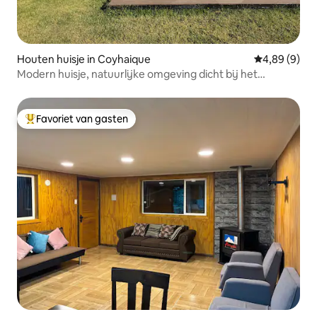
Houten huisje in Coyhaique
Gemiddelde b
4,89 (9)
Modern huisje, natuurlijke omgeving dicht bij het
centrum
Favoriet van gasten
Topfavoriet van gasten