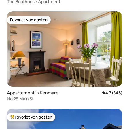
The Boathouse Apartment
Favoriet van gasten
Favoriet van gasten
Appartement in Kenmare
Gemiddelde be
4,7 (345)
No 28 Main St
Favoriet van gasten
Topfavoriet van gasten