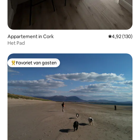
Appartement in Cork
Gemiddelde beo
4,92 (130)
Het Pad
Favoriet van gasten
Topfavoriet van gasten