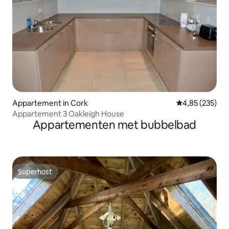
Appartement in Cork
Gemiddelde beo
4,85 (235)
Appartement 3 Oakleigh House
Appartementen met bubbelbad
Superhost
Superhost