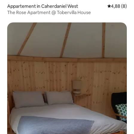
Appartement in Caherdaniel West
Gemiddelde b
4,88 (8)
The Rose Apartment @ Tobervilla House