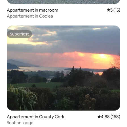
Appartement in macroom
Gemiddeld
5 (15)
Appartement in Coolea
Superhost
Superhost
Appartement in County Cork
Gemiddelde beo
4,88 (168)
Seafinn lodge