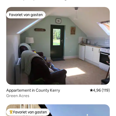
Favoriet van gasten
Favoriet van gasten
Appartement in County Kerry
Gemiddelde beo
4,96 (119)
Green Acres
Favoriet van gasten
Topfavoriet van gasten