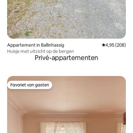
Appartement in Ballinhassig
Gemiddelde beo
4,95 (208)
Huisje met uitzicht op de bergen
Privé-appartementen
Favoriet van gasten
Favoriet van gasten