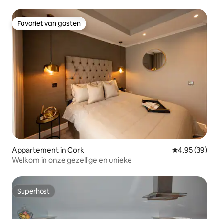
Favoriet van gasten
Favoriet van gasten
Appartement in Cork
Gemiddelde be
4,95 (39)
Welkom in onze gezellige en unieke
Superhost
Superhost