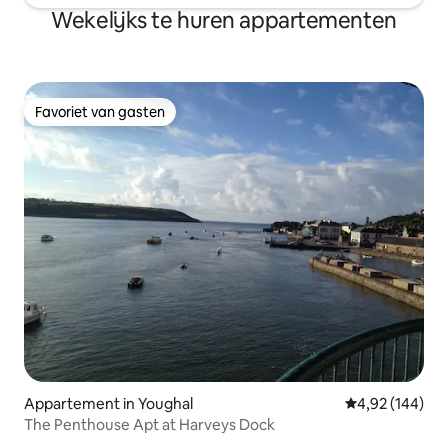
Wekelijks te huren appartementen
Favoriet van gasten
Favoriet van gasten
Appartement in Youghal
Gemiddelde beo
4,92 (144)
The Penthouse Apt at Harveys Dock