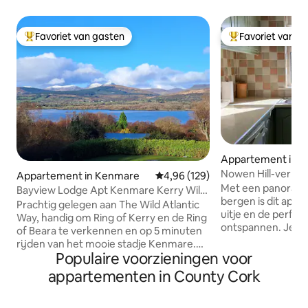
Favoriet van gasten
Favoriet van g
Topfavoriet van gasten
Topfavoriet van 
Appartement in 
ay
Nowen Hill-verblij
Appartement in Kenmare
Gemiddelde beoordeling van 4,9
4,96 (129)
Met een panoramis
Bayview Lodge Apt Kenmare Kerry Wild
bergen is dit app
Atlantic Way
Prachtig gelegen aan The Wild Atlantic
uitje en de perfec
Way, handig om Ring of Kerry en de Ring
ontspannen. Je bev
of Beara te verkennen en op 5 minuten
landelijke Ierland
rijden van het mooie stadje Kenmare.
centraal in veel s
Populaire voorzieningen voor
Bayview Lodge ligt op een verhoogde
waaronder Skibbe
site met een spectaculair
appartementen in County Cork
minuten rijden e
ononderbroken uitzicht over Kenmare
Dunmanway op 10
Bay en de Kerry Mountain-reeks die
door schilderacht