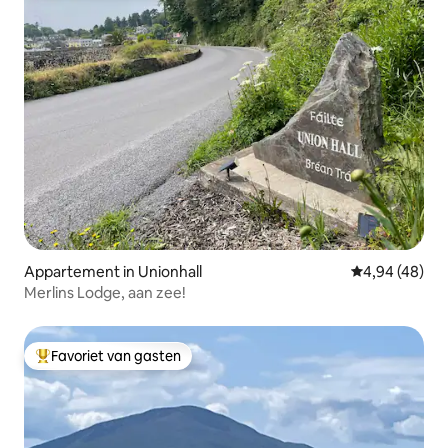
Appartement in Unionhall
Gemiddelde be
4,94 (48)
Merlins Lodge, aan zee!
Favoriet van gasten
Topfavoriet van gasten