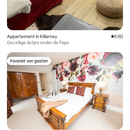
Appartement in Killarney
Gemiddeld
5 (6)
Gezellige dutjes onder de Paps.
Favoriet van gasten
Favoriet van gasten