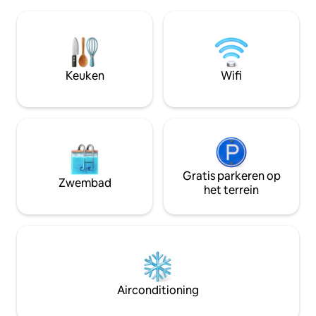
bekend staat als The
wandelingen, meren
McGillycuddyReeks. Vanaf het grote
geen tekort aan ac
balkon en vanaf bijna elke kamer kan je
diegenen die graag 
genieten van een prachtig uitzicht op
maar het vuur en d
het prachtige uitzicht op het prachtige
perfect voor diege
uitzicht op het grote Het appartement
Keuken
Wifi
willen ontspannen
ligt op een prachtige landweg, perfect
voor wandel- en natuurliefhebbers.
Gratis parkeren op
Zwembad
het terrein
Airconditioning