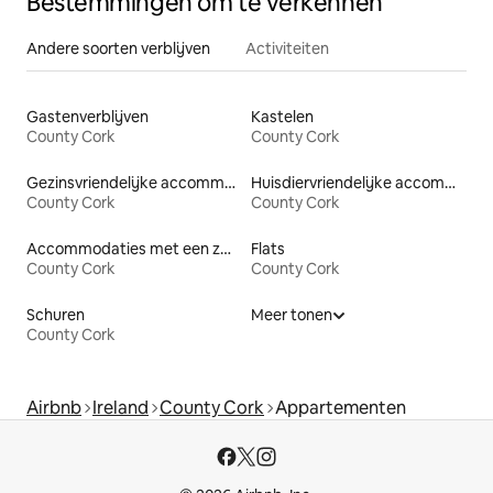
Bestemmingen om te verkennen
Andere soorten verblijven
Activiteiten
Gastenverblijven
Kastelen
County Cork
County Cork
Gezinsvriendelijke accommodaties
Huisdiervriendelijke accommodaties
County Cork
County Cork
Accommodaties met een zwembad
Flats
County Cork
County Cork
Schuren
Meer tonen
County Cork
Airbnb
Ireland
County Cork
Appartementen