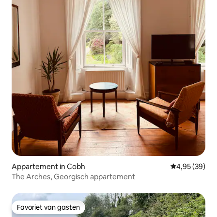
Appartement in Cobh
Gemiddelde be
4,95 (39)
The Arches, Georgisch appartement
Favoriet van gasten
Favoriet van gasten