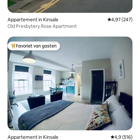
Appartement in Kinsale
Gemiddelde beo
4,97 (247)
Old Presbytery Rose Apartment
Favoriet van gasten
Topfavoriet van gasten
Appartement in Kinsale
Gemiddelde be
4,9 (516)