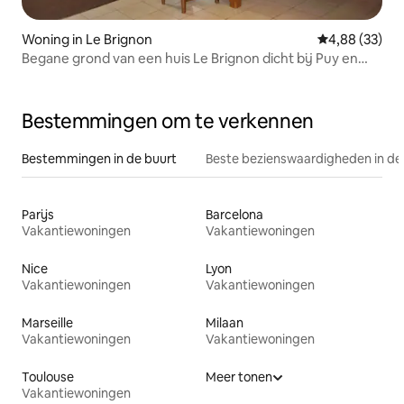
Woning in Le Brignon
Gemiddelde be
4,88 (33)
Begane grond van een huis Le Brignon dicht bij Puy en
Velay
Bestemmingen om te verkennen
Bestemmingen in de buurt
Beste bezienswaardigheden in de
Parijs
Barcelona
Vakantiewoningen
Vakantiewoningen
Nice
Lyon
Vakantiewoningen
Vakantiewoningen
Marseille
Milaan
Vakantiewoningen
Vakantiewoningen
Toulouse
Meer tonen
Vakantiewoningen