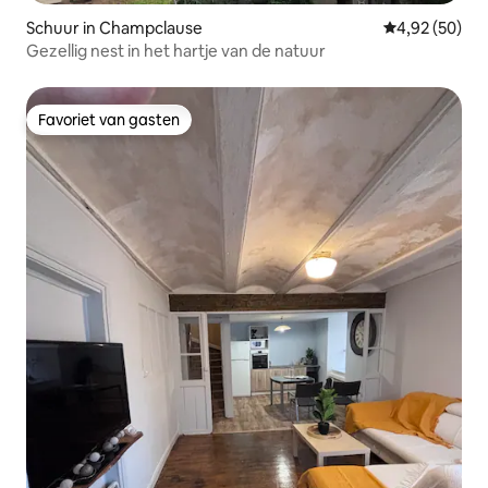
Schuur in Champclause
Gemiddelde be
4,92 (50)
Gezellig nest in het hartje van de natuur
Favoriet van gasten
Favoriet van gasten