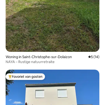
Woning in Saint-Christophe-sur-Dolaizon
Gemiddelde
5 (14)
NAYA – Rustige natuurretraite
Favoriet van gasten
Topfavoriet van gasten