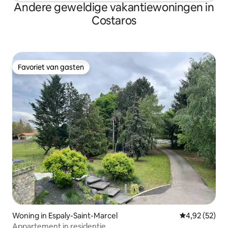
Andere geweldige vakantiewoningen in
Costaros
Favoriet van gasten
Favoriet van gasten
Woning in Espaly-Saint-Marcel
Gemiddelde be
4,92 (52)
Appartement in residentie.