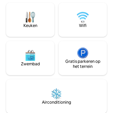
wieg op aanvraag. Alles is aanwezig voo
rust: de plek is ideaal om zowel in de
een praktische, 
zomer als in de winter een echte pauze
locatie.
te nemen. Cocooning met z'n tweetjes,
natuuractiviteiten in het bos en op de
plateaus van de Auvergne! Time to
Keuken
Wifi
relax!
Gratis parkeren op
Zwembad
het terrein
Airconditioning