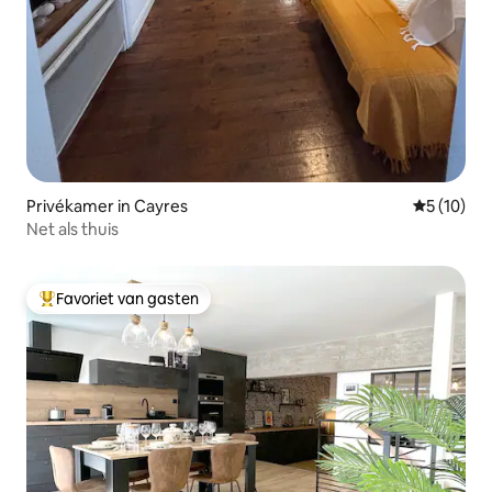
Privékamer in Cayres
Gemiddelde
5 (10)
Net als thuis
Favoriet van gasten
Topfavoriet van gasten