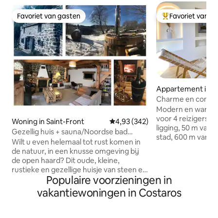
Favoriet van gasten
Favoriet van g
Favoriet van gasten
Topfavoriet van 
Appartement in L
Charme en comfor
Modern en warm a
voor 4 reizigers e
Woning in Saint-Front
Gemiddelde beoordeling van 4,9
4,93 (342)
ligging, 50 m van 
Gezellig huis + sauna/Noordse bad
stad, 600 m van de
jacuzzi privé
Wilt u even helemaal tot rust komen in
minuten lopen van
de natuur, in een knusse omgeving bij
en dicht bij het trei
de open haard? Dit oude, kleine,
accommodatie bie
rustieke en gezellige huisje van steen en
plafondhoogte, een
Populaire voorzieningen in
hout is voor u gemaakt! Het privé
comfortabele sla
Scandinavische jacuzzibad en de
vakantiewoningen in Costaros
gezellige woonkam
panoramische sauna staan tijdens uw
open keuken, ee
hele verblijf tot uw beschikking. Met zijn
en toilet. Wifi inb
open haard, zijn leistenen terras en zijn