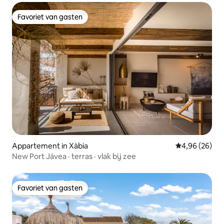
Favoriet van gasten
Favoriet van gasten
Appartement in Xàbia
Gemiddelde be
4,96 (26)
New Port Jávea · terras · vlak bij zee
Favoriet van gasten
Favoriet van gasten