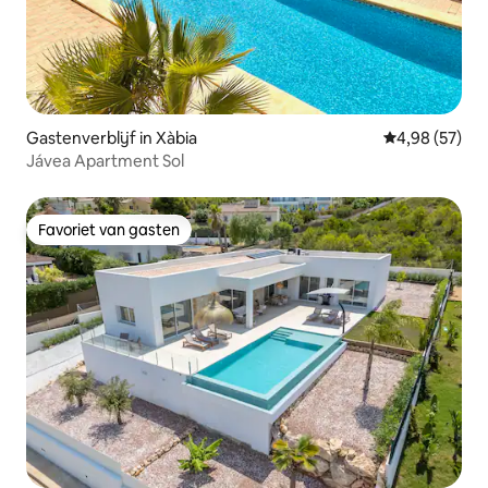
Gastenverblijf in Xàbia
Gemiddelde be
4,98 (57)
Jávea Apartment Sol
Favoriet van gasten
Favoriet van gasten