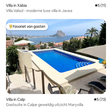
Villa in Xàbia
Gemiddeld
5 (11)
Villa Valsol - moderne luxe villa in Javea
Favoriet van gasten
Topfavoriet van gasten
Villa in Calp
Gemiddelde
5 (73)
Gastsuite in Calpe geweldig uitzicht Maryvilla