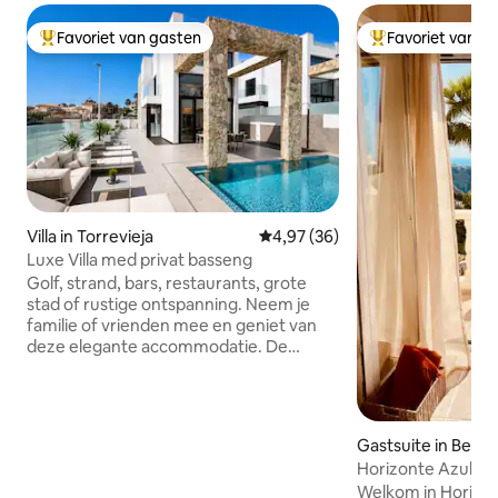
Favoriet van gasten
Favoriet van g
Topfavoriet van gasten
Topfavoriet van 
Villa in Torrevieja
Gemiddelde beoordeling van 4,
4,97 (36)
Luxe Villa med privat basseng
Golf, strand, bars, restaurants, grote
stad of rustige ontspanning. Neem je
familie of vrienden mee en geniet van
deze elegante accommodatie. De
gloednieuwe luxe villa heeft een scala
aan voorzieningen. Privétuin en
zwembad met diverse zitjes, ligbedden
en barbecue, perfect om buiten te
Gastsuite in Benit
ontspannen. Je kunt dartelen over drie
Horizonte Azul - s
verdiepingen met een groot dakterras
geweldig zeezicht
Welkom in Horizon
waar je kunt genieten van het uitzicht op