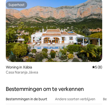
Superhost
Superhost
Woning in Xàbia
Gemiddeld
5 (8)
Casa Naranja Jávea
Bestemmingen om te verkennen
Bestemmingen in de buurt
Andere soorten verblijven
Bes