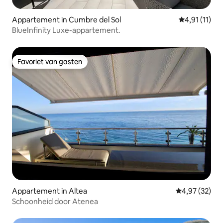
Appartement in Cumbre del Sol
Gemiddelde b
4,91 (11)
BlueInfinity Luxe-appartement.
Favoriet van gasten
Favoriet van gasten
Appartement in Altea
Gemiddelde be
4,97 (32)
Schoonheid door Atenea