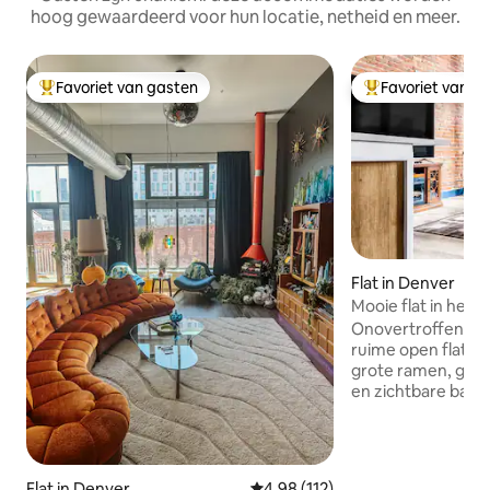
hoog gewaardeerd voor hun locatie, netheid en meer.
Favoriet van gasten
Favoriet van g
Topfavoriet van gasten
Topfavoriet van 
Flat in Denver
Mooie flat in het 
alles
Onovertroffen locat
ruime open flat h
grote ramen, gro
en zichtbare bakst
waarbij historisc
gecombineerd me
Op steenworp afst
winkels en entert
Flat in Denver
Gemiddelde beoordeling van 4,9
4,98 (112)