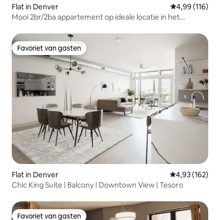
Flat in Denver
Gemiddelde beo
4,99 (116)
Mooi 2br/2ba appartement op ideale locatie in het
centrum
Favoriet van gasten
Favoriet van gasten
Flat in Denver
Gemiddelde beo
4,93 (162)
Chic King Suite | Balcony | Downtown View | Tesoro
Favoriet van gasten