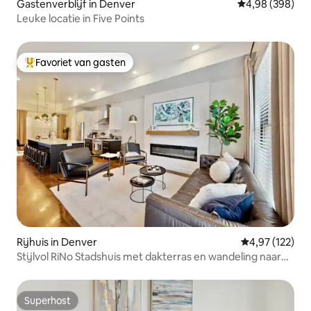
Gastenverblijf in Denver
Gemiddelde beo
4,98 (398)
Leuke locatie in Five Points
Favoriet van gasten
Topfavoriet van gasten
Rijhuis in Denver
Gemiddelde beo
4,97 (122)
Stijlvol RiNo Stadshuis met dakterras en wandeling naar
het centrum
Superhost
Superhost