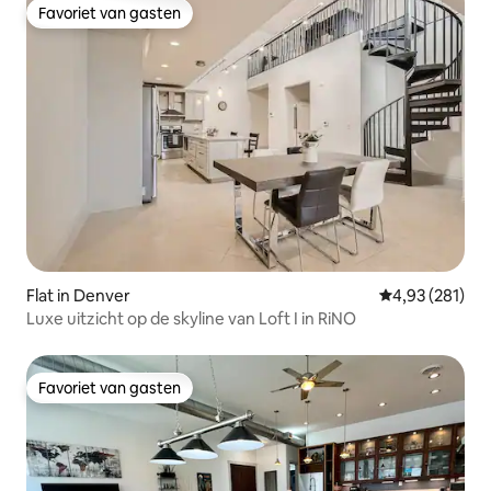
Favoriet van gasten
Favoriet van gasten
Flat in Denver
Gemiddelde beo
4,93 (281)
Luxe uitzicht op de skyline van Loft I in RiNO
Favoriet van gasten
Favoriet van gasten