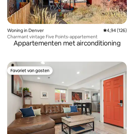
Woning in Denver
Gemiddelde beo
4,94 (126)
Charmant vintage Five Points-appartement
Appartementen met airconditioning
Favoriet van gasten
Favoriet van gasten