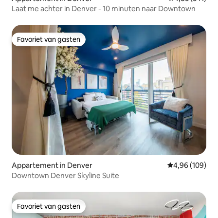
Laat me achter in Denver - 10 minuten naar Downtown
Favoriet van gasten
Favoriet van gasten
Appartement in Denver
Gemiddelde beo
4,96 (109)
Downtown Denver Skyline Suite
Favoriet van gasten
Favoriet van gasten