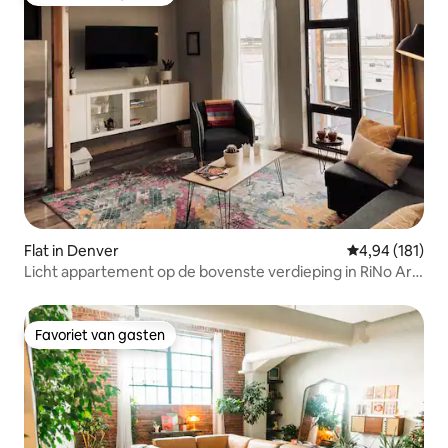
Favoriet van gasten
Flat in Denver
Gemiddelde beo
4,94 (181)
Licht appartement op de bovenste verdieping in RiNo Art
District
Favoriet van gasten
Favoriet van gasten