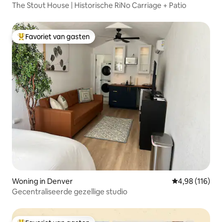
The Stout House | Historische RiNo Carriage + Patio
Favoriet van gasten
Topfavoriet van gasten
Woning in Denver
Gemiddelde beo
4,98 (116)
Gecentraliseerde gezellige studio