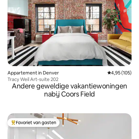
Appartement in Denver
Gemiddelde beo
4,95 (105)
Tracy Weil Art-suite 202
Andere geweldige vakantiewoningen
nabij Coors Field
Favoriet van gasten
Topfavoriet van gasten