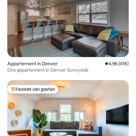
Appartement in Denver
Gemiddelde beo
4,96 (416)
Ons appartement in Denver Sunnyside
Favoriet van gasten
Topfavoriet van gasten