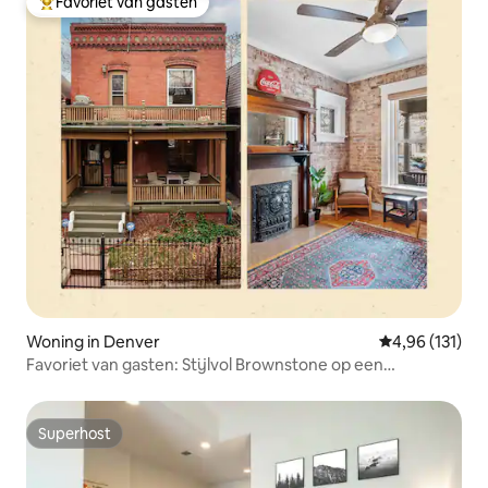
Favoriet van gasten
Topfavoriet van gasten
Woning in Denver
Gemiddelde beo
4,96 (131)
Favoriet van gasten: Stijlvol Brownstone op een
steenworp afstand van RiNo
Superhost
Superhost