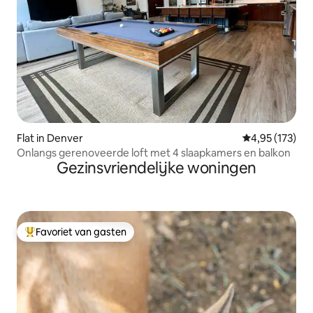
Flat in Denver
Gemiddelde beo
4,95 (173)
Onlangs gerenoveerde loft met 4 slaapkamers en balkon
Gezinsvriendelijke woningen
Favoriet van gasten
Topfavoriet van gasten