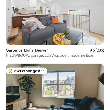
Gastenverblijf in Denver
Gemiddelde 
5 (205)
NIEUWBOUW, garage, L2 EV-oplader, moderne luxe
Favoriet van gasten
Topfavoriet van gasten