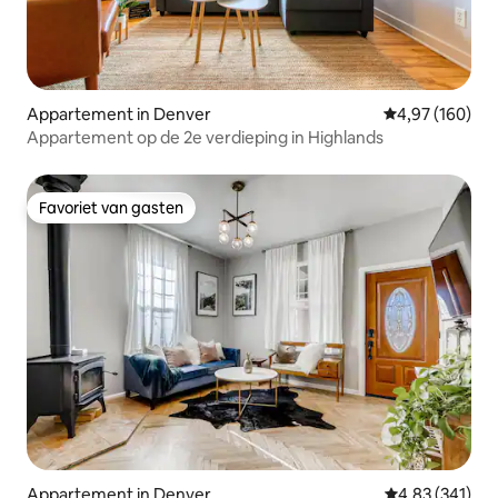
Appartement in Denver
Gemiddelde beo
4,97 (160)
Appartement op de 2e verdieping in Highlands
Favoriet van gasten
Favoriet van gasten
Appartement in Denver
Gemiddelde beo
4,83 (341)