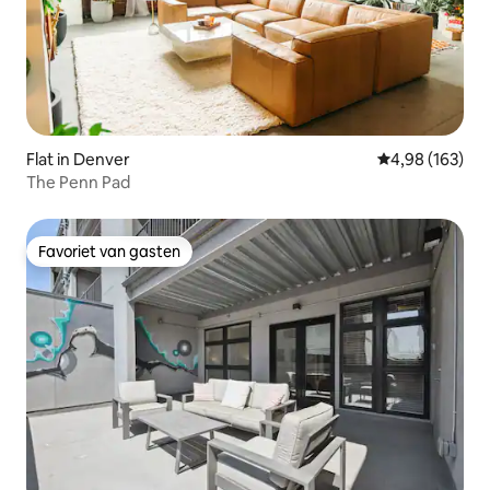
Flat in Denver
Gemiddelde beo
4,98 (163)
The Penn Pad
Favoriet van gasten
Favoriet van gasten