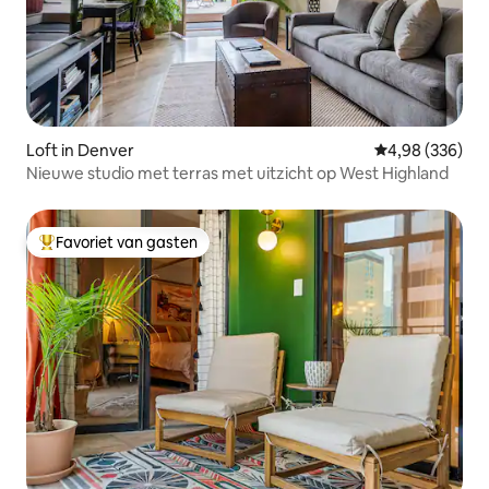
Loft in Denver
Gemiddelde beo
4,98 (336)
Nieuwe studio met terras met uitzicht op West Highland
Favoriet van gasten
Topfavoriet van gasten