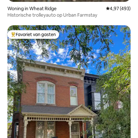
Woning in Wheat Ridge
Gemiddelde beo
4,97 (493)
Historische trolleyauto op Urban Farmstay
Favoriet van gasten
Topfavoriet van gasten