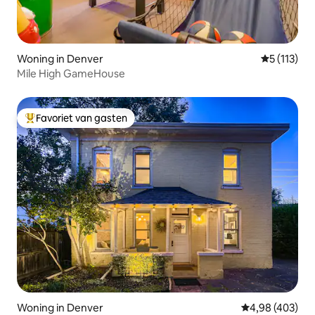
Woning in Denver
Gemiddelde
5 (113)
Mile High GameHouse
Favoriet van gasten
Topfavoriet van gasten
Woning in Denver
Gemiddelde beo
4,98 (403)