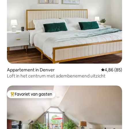
Appartement in Denver
Gemiddelde be
4,86 (85)
Loft in het centrum met adembenemend uitzicht
Favoriet van gasten
Topfavoriet van gasten