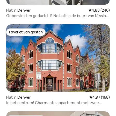
Flat in Denver
Gemiddelde beo
4,88 (240)
Geborsteld en gedurfd | RiNo Loft in de buurt van Mission
Ballroom
Favoriet van gasten
Favoriet van gasten
Flat in Denver
Gemiddelde beo
4,97 (168)
In het centrum! Charmante appartement met twee
slaapkamers op de eerste verdieping.