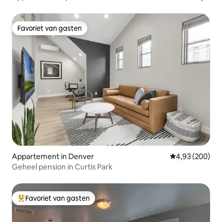
Park
Favoriet van gasten
Favoriet van gasten
Appartement in Denver
Gemiddelde beo
4,93 (200)
Geheel pension in Curtis Park
Favoriet van gasten
Topfavoriet van gasten