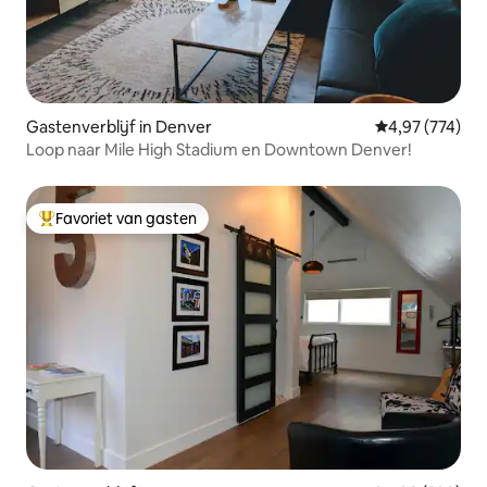
Gastenverblijf in Denver
Gemiddelde beo
4,97 (774)
Loop naar Mile High Stadium en Downtown Denver!
Favoriet van gasten
Topfavoriet van gasten