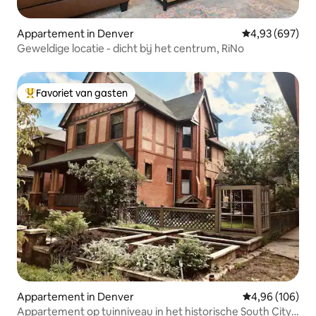
Appartement in Denver
Gemiddelde beo
4,93 (697)
Geweldige locatie - dicht bij het centrum, RiNo
Favoriet van gasten
Topfavoriet van gasten
Appartement in Denver
Gemiddelde beo
4,96 (106)
Appartement op tuinniveau in het historische South City