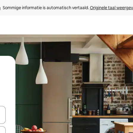
Sommige informatie is automatisch vertaald. 
Originele taal weerge
een keuze met je de pijltjestoetsen omhoog en omlaag, óf door te tikk