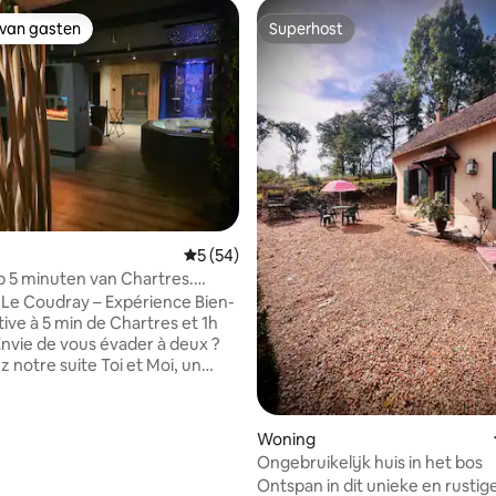
 van gasten
Superhost
 van gasten
Superhost
Gemiddelde beoordeling van 5 op 5, 54 r
5 (54)
op 5 minuten van Chartres.
d, sauna, hamam
i Le Coudray – Expérience Bien-
tive à 5 min de Chartres et 1h
 notre suite Toi et Moi, un
ivatif de 85 m² avec balnéo,
nlandais, hammam et douche
e, pensée pour offrir une
 van 4,93 op 5, 148 recensies
Woning
parenthèse hors du temps. Une
Ongebruikelijk huis in het bos
ntièrement équipée. Un lit king
Ontspan in dit unieke en rustig
 une ambiance