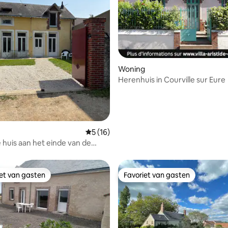
g van 4,99 op 5, 86 recensies
Woning
Herenhuis in Courville sur Eure
Gemiddelde beoordeling van 5 op 5, 16 r
5 (16)
e huis aan het einde van de
nde straat
iet van gasten
Favoriet van gasten
iet van gasten
Favoriet van gasten