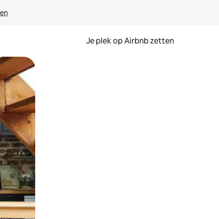
ven
Je plek op Airbnb zetten
en of swipen.