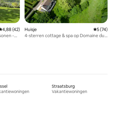
ecensies
Gemiddelde beoordeling van 4,88 op 5, 42 recensies
4,88 (42)
Huisje
Gemiddelde beoord
5 (74)
sonen -
4-sterren cottage & spa op Domaine du
Moulin Neuf
ssel
Straatsburg
kantiewoningen
Vakantiewoningen