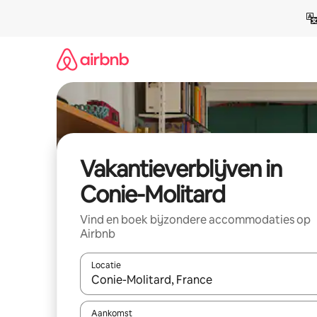
Ga
direct
naar
inhoud
Vakantieverblijven in
Conie-Molitard
Vind en boek bijzondere accommodaties op
Airbnb
Locatie
Wanneer er resultaten beschikbaar zijn, maak je 
Aankomst