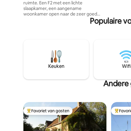
ruimte. Een F2 met een lichte
chaleure
slaapkamer, een aangename
détail a é
woonkamer open naar de zeer goed
confort et
Populaire v
uitgeruste keuken. Een doucheruimte
en een aparte toilet. De accommodatie
ligt op 800 meter van Châteaudun en
dicht bij alle voorzieningen. Mogelijkheid
om 4 personen, 1 tweepersoonsbed en
slaapbank te slapen. Tv, wifi, gratis
parkeren aan de overkant van de straat,
het ziekenhuis op 600 meter afstand.
Beddengoed en badlinnen aanwezig.
Keuken
Wifi
Toegang tot sleutelkastje.
Andere 
Favoriet van gasten
Favor
Topfavoriet van gasten
Topfavor