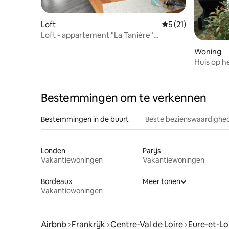
Loft
Gemiddelde beoorde
5 (21)
Loft - appartement "La Tanière"
Châteaudun
Woning
Huis op h
Bestemmingen om te verkennen
Bestemmingen in de buurt
Beste bezienswaardighed
Londen
Parijs
Vakantiewoningen
Vakantiewoningen
Bordeaux
Meer tonen
Vakantiewoningen
Airbnb
Frankrijk
Centre-Val de Loire
Eure-et-Lo