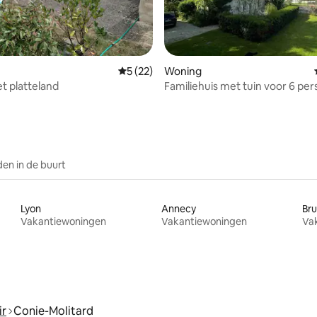
ling van 5 op 5, 21 recensies
Gemiddelde beoordeling van 5 op 5, 22 r
5 (22)
Woning
et platteland
Familiehuis met tuin voor 6 per
Chambord
en in de buurt
Lyon
Annecy
Bru
Vakantiewoningen
Vakantiewoningen
Va
ir
Conie-Molitard