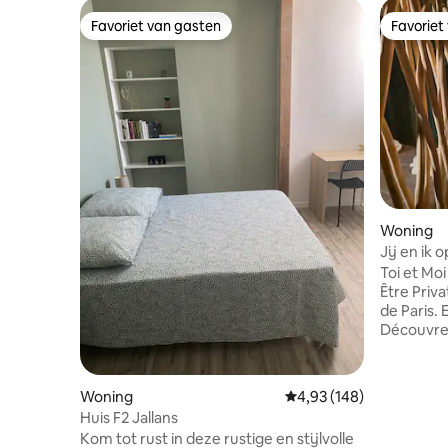
Favoriet van gasten
Favoriet
Favoriet van gasten
Favoriet
Woning
Jij en ik 
Bubbleba
Toi et Mo
Être Priva
de Paris. Envie de vous évader à deux ?
Découvrez
espace pr
sauna fi
sensoriell
Woning
Gemiddelde beoordeling
4,93 (148)
véritable 
Huis F2 Jallans
cuisine e
Kom tot rust in deze rustige en stijlvolle
size 200x200 ... Dans