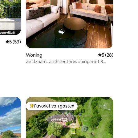
Gemiddelde beoordeling van 5 op 5, 59 recensies
5 (59)
Woning
Gemiddelde beoorde
5 (28)
Zeldzaam: architectenwoning met 3
suites - Airconditioning
ecensies
Favoriet van gasten
Topfavoriet van gasten