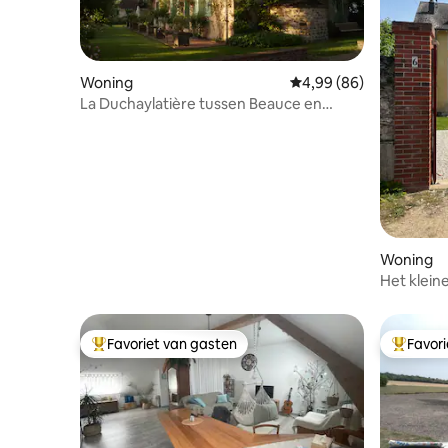
Woning
Gemiddelde beoordelin
4,99 (86)
La Duchaylatière tussen Beauce en
Perche
Woning
Het klein
doodlope
Favoriet van gasten
Favor
Topfavoriet van gasten
Topfavor