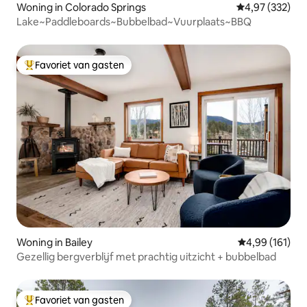
Woning in Colorado Springs
Gemiddelde beo
4,97 (332)
Lake~Paddleboards~Bubbelbad~Vuurplaats~BBQ
Favoriet van gasten
Topfavoriet van gasten
Woning in Bailey
Gemiddelde beo
4,99 (161)
Gezellig bergverblijf met prachtig uitzicht + bubbelbad
Favoriet van gasten
Topfavoriet van gasten