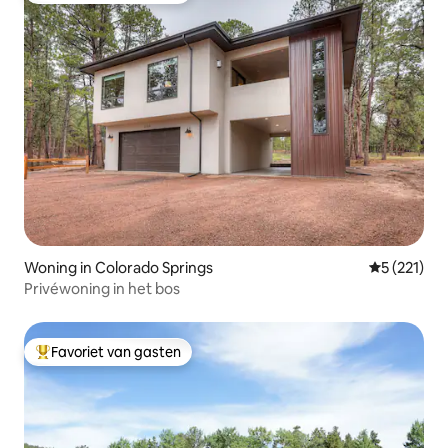
Woning in Colorado Springs
Gemiddelde 
5 (221)
Privéwoning in het bos
Favoriet van gasten
Topfavoriet van gasten