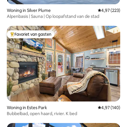
Woning in Silver Plume
Gemiddelde beo
4,97 (223)
Alpenbasis | Sauna | Op loopafstand van de stad
Favoriet van gasten
Topfavoriet van gasten
Woning in Estes Park
Gemiddelde beo
4,97 (140)
Bubbelbad, open haard, rivier. K bed