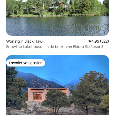
Woning in Black Hawk
Gemiddelde beo
4,99 (322)
Snowline Lakehouse - In de buurt van Eldora Ski Resort!
Favoriet van gasten
Favoriet van gasten