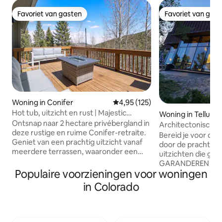
Favoriet van gasten
Favoriet van gas
Favoriet van gasten
Favoriet van gas
Woning in Conifer
Gemiddelde beoordeling van 4,9
4,95 (125)
Hot tub, uitzicht en rust | Majestic
Woning in Tellurid
Retreat
Ontsnap naar 2 hectare privébergland in
Architectonisch m
deze rustige en ruime Conifer-retraite.
uitzicht in Tellurid
Bereid je voor om
Geniet van een prachtig uitzicht vanaf
door de prachtige
meerdere terrassen, waaronder een
uitzichten die gewo
vrijstaand rotsachtig terras dat perfect
GARANDEREN DAT
is voor yoga of meditatie. Ontspan in het
Populaire voorzieningen voor woningen
GEWELDIGE AIRBNB 
bubbelbad, kom samen in de
moderne berghuis
in Colorado
speelkamer of stream op twee smart-
ligt op meer dan 2 
tv's. Volledige privacy zonder buren, op
genesteld in een
slechts 10 minuten van restaurants en
het de perfecte pl
winkels, en op korte rijafstand van Red
tussenuit te zijn, 