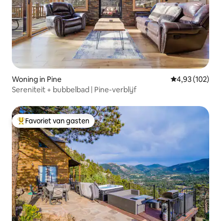
Woning in Pine
Gemiddelde beo
4,93 (102)
Sereniteit + bubbelbad | Pine-verblijf
Favoriet van gasten
Topfavoriet van gasten