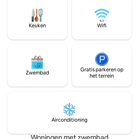
Rocks en het centrum van Denver.
dan acht kilometer
Topvoorzieningen: • Hot tub •
Telluride en op sle
Spelletjeskamer • Twee smart-tv
de parkeergarage 
•vuurplaats • Privéterrein van 2 hectare •
toegang tot de ski
Keuken
Wifi
Garage voor twee auto 's
gratis gondel die 
Telluride brengt.
Gratis parkeren op
Zwembad
het terrein
Airconditioning
Woningen met zwembad