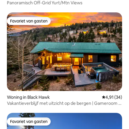
Panoramisch Off-Grid Yurt/Mtn Views
Favoriet van gasten
Favoriet van gasten
Woning in Black Hawk
Gemiddelde be
4,91 (34)
Vakantieverblijf met uitzicht op de bergen | Gameroom +
2 woonruimtes
Favoriet van gasten
Favoriet van gasten