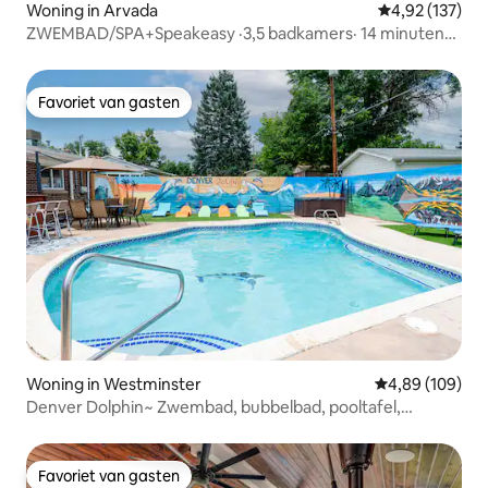
Woning in Arvada
Gemiddelde beo
4,92 (137)
ZWEMBAD/SPA+Speakeasy ·3,5 badkamers· 14 minuten
naar het centrum!
Favoriet van gasten
Favoriet van gasten
Woning in Westminster
Gemiddelde beo
4,89 (109)
Denver Dolphin~ Zwembad, bubbelbad, pooltafel,
zonnebar
Favoriet van gasten
Favoriet van gasten