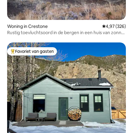
Woning in Crestone
Gemiddelde beo
4,97 (326)
Rustig toevluchtsoord in de bergen in een huis van zonne-
adobe
Favoriet van gasten
Topfavoriet van gasten