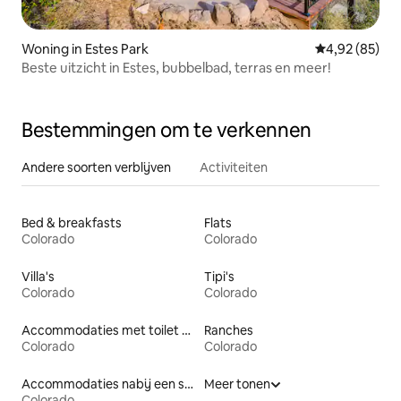
Woning in Estes Park
Gemiddelde be
4,92 (85)
Beste uitzicht in Estes, bubbelbad, terras en meer!
Bestemmingen om te verkennen
Andere soorten verblijven
Activiteiten
Bed & breakfasts
Flats
Colorado
Colorado
Villa's
Tipi's
Colorado
Colorado
Accommodaties met toilet op toegankelijke hoogte
Ranches
Colorado
Colorado
Accommodaties nabij een strand
Meer tonen
Colorado