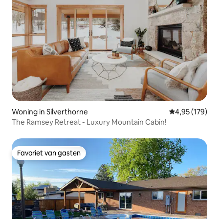
Woning in Silverthorne
Gemiddelde beo
4,95 (179)
The Ramsey Retreat - Luxury Mountain Cabin!
Favoriet van gasten
Favoriet van gasten