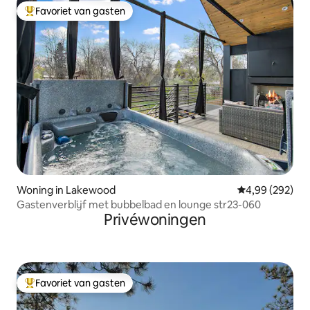
Favoriet van gasten
Topfavoriet van gasten
Woning in Lakewood
Gemiddelde beo
4,99 (292)
Gastenverblijf met bubbelbad en lounge str23-060
Privéwoningen
Favoriet van gasten
Topfavoriet van gasten