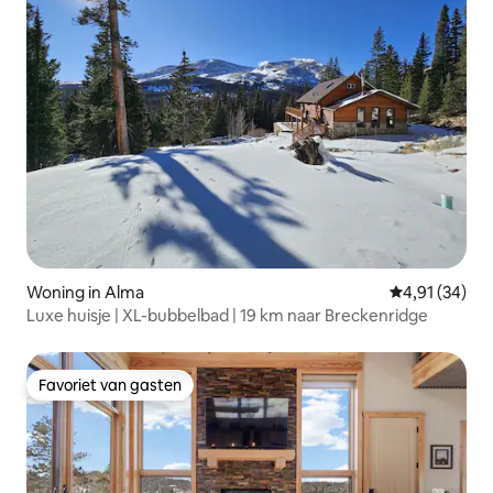
Woning in Alma
Gemiddelde be
4,91 (34)
Luxe huisje | XL-bubbelbad | 19 km naar Breckenridge
Favoriet van gasten
Favoriet van gasten