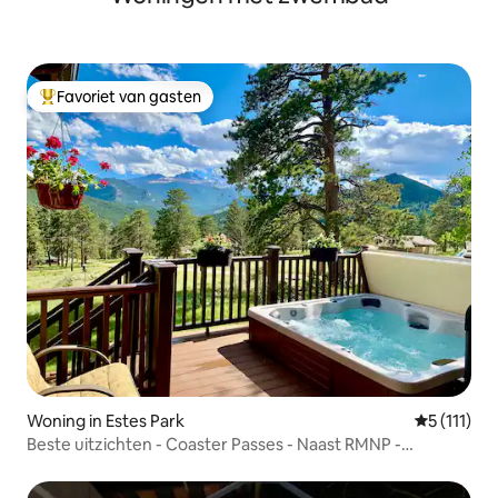
Favoriet van gasten
Topfavoriet van gasten
Woning in Estes Park
Gemiddelde
5 (111)
Beste uitzichten - Coaster Passes - Naast RMNP -
Zwembad - HotTub