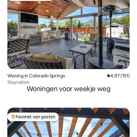
Woning in Colorado Springs
Gemiddelde be
4,97 (151)
Staycation
Woningen voor weekje weg
Favoriet van gasten
Topfavoriet van gasten