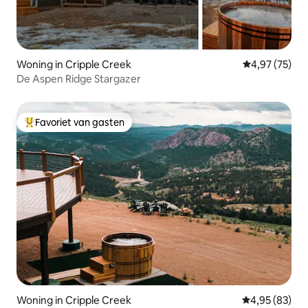
Woning in Cripple Creek
Gemiddelde be
4,97 (75)
De Aspen Ridge Stargazer
Favoriet van gasten
Topfavoriet van gasten
Woning in Cripple Creek
Gemiddelde be
4,95 (83)