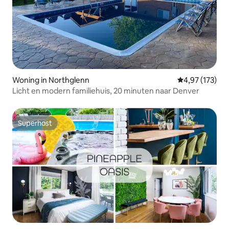
Woning in Northglenn
Gemiddelde beo
4,97 (173)
Licht en modern familiehuis, 20 minuten naar Denver
Superhost
Superhost