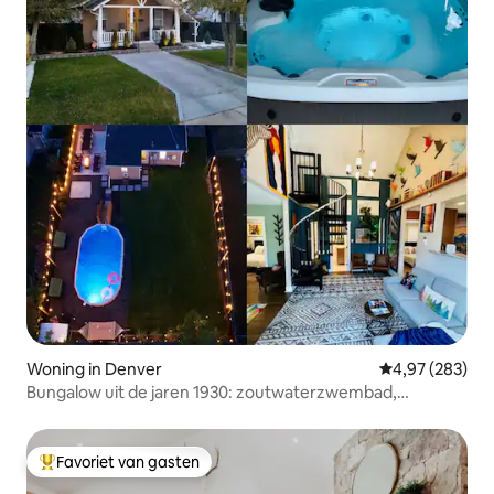
Woning in Denver
Gemiddelde beo
4,97 (283)
Bungalow uit de jaren 1930: zoutwaterzwembad,
bubbelbad, grote tuin
Favoriet van gasten
Topfavoriet van gasten