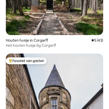
Houten huisje in Corgarff
Gemiddelde
5 (43)
Het houten huisje bij Corgarff
Favoriet van gasten
Topfavoriet van gasten