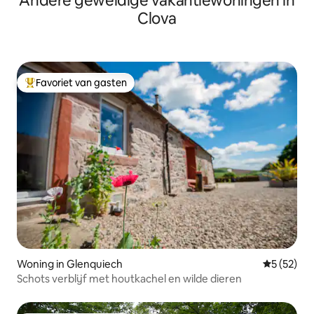
Andere geweldige vakantiewoningen in
Clova
Favoriet van gasten
Topfavoriet van gasten
Woning in Glenquiech
Gemiddelde
5 (52)
Schots verblijf met houtkachel en wilde dieren