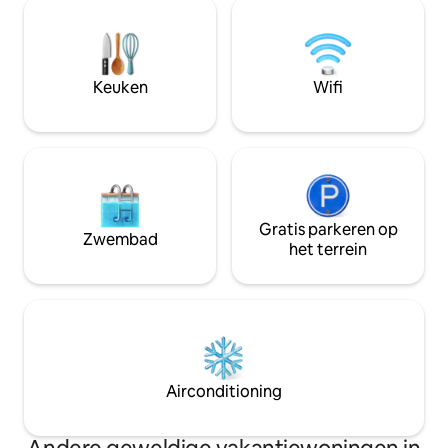
dagtochten in alle richtingen.
avontuur te gaan 
Gemakkelijk te bereiken - 75 minuten
ontspannen in de 
van Edinburgh. Heerlijk het hele jaar
ontspannen terwijl
door – in de zomer, zon en dineren op
zee. Boek in de But
het terras; in de winter, wandelingen en
Keuken
Wifi
vijfsterrenrestaur
opwarmen bij het houtvuur. Altijd een
prachtig uitzicht!
Gratis parkeren op
Zwembad
het terrein
Airconditioning