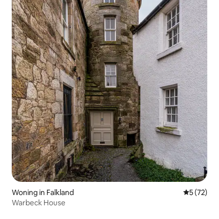
Woning in Falkland
Gemiddelde
5 (72)
Warbeck House