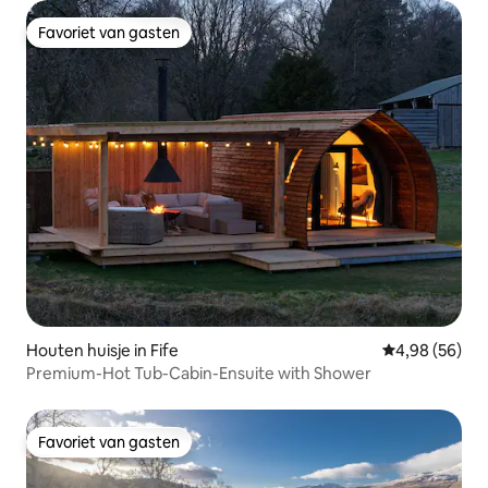
Favoriet van gasten
Favoriet van gasten
Houten huisje in Fife
Gemiddelde be
4,98 (56)
Premium-Hot Tub-Cabin-Ensuite with Shower
Favoriet van gasten
Favoriet van gasten