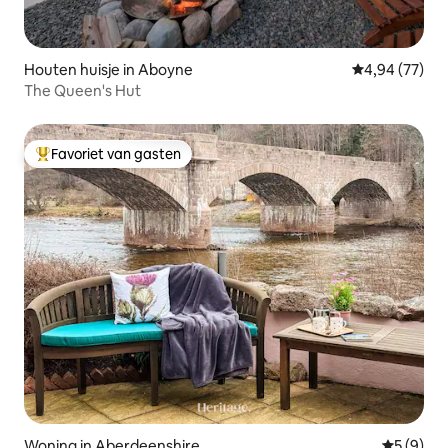
Houten huisje in Aboyne
Gemiddelde be
4,94 (77)
The Queen's Hut
Favoriet van gasten
Topfavoriet van gasten
Woning in Aberdeenshire
Gemiddeld
5 (9)