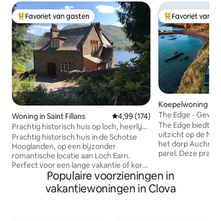
Favoriet van gasten
Favoriet van g
Topfavoriet van gasten
Topfavoriet van 
Koepelwoning in 
The Edge - Geweld
Woning in Saint Fillans
Gemiddelde beoordeling van 4,9
4,99 (174)
kliffen van 140 voe
The Edge biedt e
Prachtig historisch huis op loch, heerlijk
uitzicht op de No
uitzicht
Prachtig historisch huis in de Schotse
het dorp Auchmith
Hooglanden, op een bijzonder
parel. Deze prachtige locatie is de
romantische locatie aan Loch Earn.
perfecte plek om
Perfect voor een lange vakantie of korte
Aberdeenshire, D
Populaire voorzieningen in
vakantie met familie of vrienden, een
Tayside te verken
speciale viering of zelfs een
vakantiewoningen in Clova
golfen in Carnoust
huwelijksreis! Of gewoon om van het
wandelen in de Gl
prachtige landschap te genieten.
brengen aan het
Geweldig om te verkennen -
wij zijn de ideale 