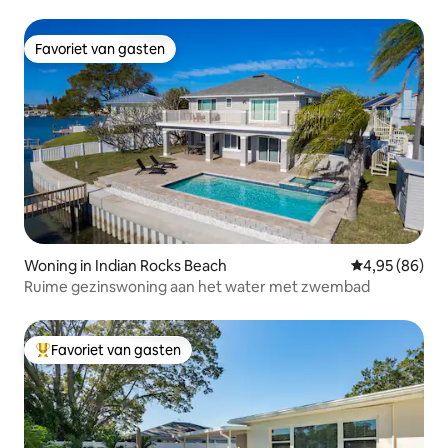
Favoriet van gasten
Favoriet van gasten
Woning in Indian Rocks Beach
Gemiddelde be
4,95 (86)
Ruime gezinswoning aan het water met zwembad
Favoriet van gasten
Topfavoriet van gasten