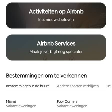
Activiteiten op Airbnb
Iets nieuws beleven
Airbnb Services
Maak je verblijf nog specialer
Bestemmingen om te verkennen
Bestemmingen in de buurt
Andere soorten verblijven
Bes
Miami
Four Corners
Vakantiewoningen
Vakantiewoningen