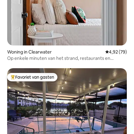
Woning in Clearwater
Gemiddelde be
4,92 (79)
Op enkele minuten van het strand, restaurants en
evenementen
Favoriet van gasten
Topfavoriet van gasten