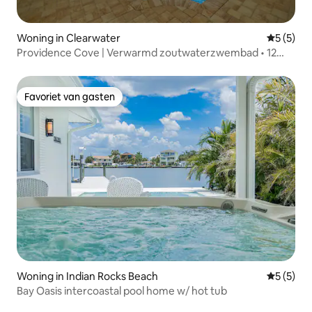
Woning in Clearwater
Gemiddeld
5 (5)
Providence Cove | Verwarmd zoutwaterzwembad • 12
slaapplaatsen
Favoriet van gasten
Favoriet van gasten
Woning in Indian Rocks Beach
Gemiddeld
5 (5)
Bay Oasis intercoastal pool home w/ hot tub