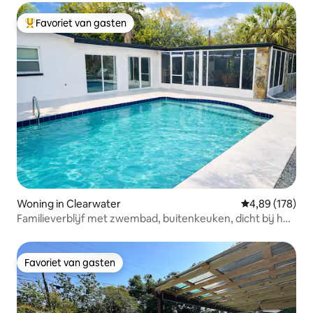
Favoriet van gasten
Topfavoriet van gasten
Woning in Clearwater
Gemiddelde beo
4,89 (178)
Familieverblijf met zwembad, buitenkeuken, dicht bij het
strand
Favoriet van gasten
Favoriet van gasten