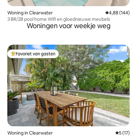
Woning in Clearwater
Gemiddelde beo
4,88 (144)
3 BR/2B pool home Wifi en gloednieuwe meubels
Woningen voor weekje weg
Favoriet van gasten
Topfavoriet van gasten
Woning in Clearwater
Gemiddeld
5 (17)