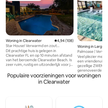
Woning in Clearwater
Gemiddelde beoordeling van 4,9
4,94 (108)
Star House! Verwarmd en zout
Woning in Largo
zwembad/ Clearwater Beach
Dit prachtige huis is gelegen in
Palmoase | Verwa
Clearwater FL en op 10 minuten afstand
bij stranden
Veel plezier met 
van het beroemde Clearwater Beach. Is
een vriendenuitje in
zeer ruim, rustig en uitzonderlijk voor je
gezellige ZWEMBA
gezin om van een perfecte vakantie te
gerenoveerde hui
genieten. In de omgeving zijn er
Populaire voorzieningen voor woningen
en 2 badkamers, c
verschillende restaurants, parken en
tussen Clearwater
in Clearwater
activiteiten te doen met je gezin. Kom
op 30 minuten rij
ontspannen en verwen je in ons
lokale bezienswaa
prachtige zwembad en dek. Bedden: 1
bezoeken. Zeer dic
kingsize bed, twee queensize bedden,
restaurants, wink
één vol, één stapelbed en één
woning heeft alles
slaapbank. We hebben een strikt, geen
hoogwaardige mat