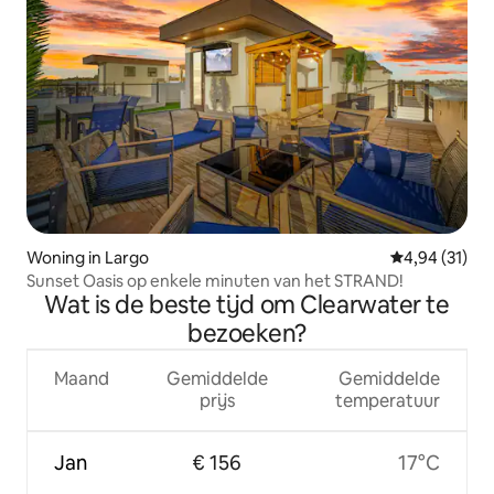
Woning in Largo
Gemiddelde be
4,94 (31)
Sunset Oasis op enkele minuten van het STRAND!
Wat is de beste tijd om Clearwater te
bezoeken?
Maand
Gemiddelde
Gemiddelde
prijs
temperatuur
Jan
€ 156
17°C