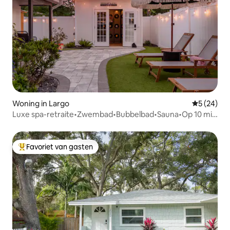
Woning in Largo
Gemiddelde
5 (24)
Luxe spa-retraite•Zwembad•Bubbelbad•Sauna•Op 10 min
van het strand
Favoriet van gasten
Topfavoriet van gasten