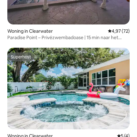
Woning in Clearwater
Gemiddelde be
4,97 (72)
Paradise Point – Privézwembadoase | 15 min naar het
strand
Superhost
Superhost
Woning in Clearwater
Gemiddeld
5 (4)