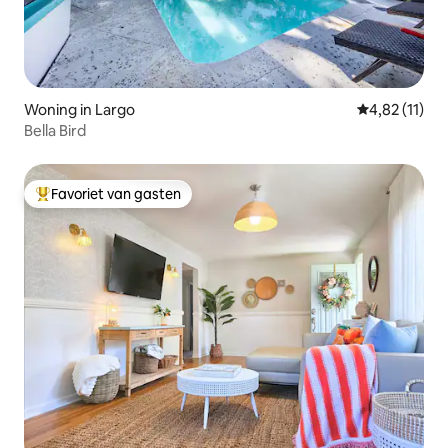
Woning in Largo
Gemiddelde b
4,82 (11)
Bella Bird
Favoriet van gasten
Topfavoriet van gasten