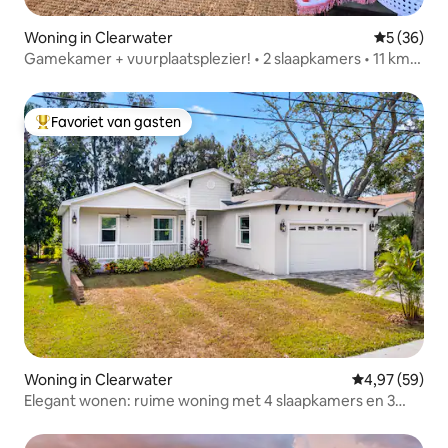
Woning in Clearwater
Gemiddelde
5 (36)
Gamekamer + vuurplaatsplezier! • 2 slaapkamers • 11 km
van het strand
Favoriet van gasten
Topfavoriet van gasten
Woning in Clearwater
Gemiddelde be
4,97 (59)
Elegant wonen: ruime woning met 4 slaapkamers en 3
badkamers