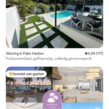
Woning in Palm Harbor
Gemiddelde beo
4,94 (117)
Privézwembad, golfkarretje, volledig gerenoveerd!
Favoriet van gasten
Topfavoriet van gasten