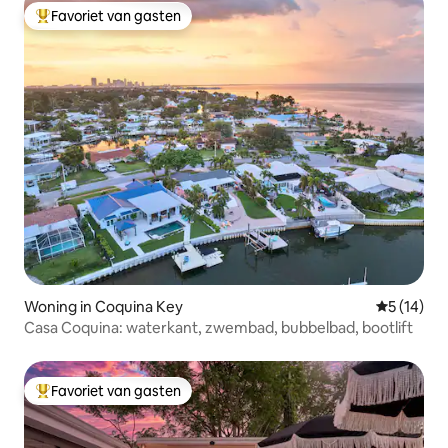
Favoriet van gasten
Topfavoriet van gasten
Woning in Coquina Key
Gemiddelde
5 (14)
Casa Coquina: waterkant, zwembad, bubbelbad, bootlift
Favoriet van gasten
Topfavoriet van gasten