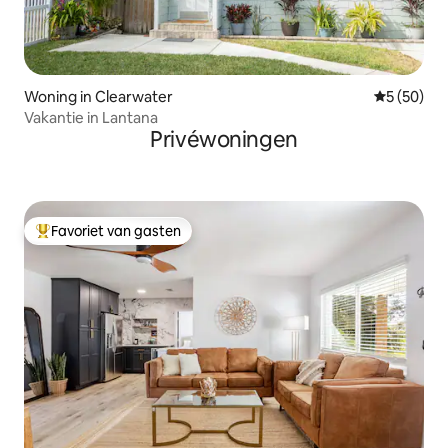
Woning in Clearwater
Gemiddelde
5 (50)
Vakantie in Lantana
Privéwoningen
Favoriet van gasten
Topfavoriet van gasten