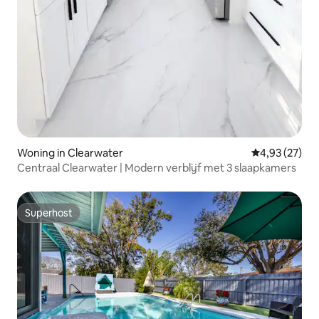
Woning in Clearwater
Gemiddelde be
4,93 (27)
Centraal Clearwater | Modern verblijf met 3 slaapkamers
Superhost
Superhost