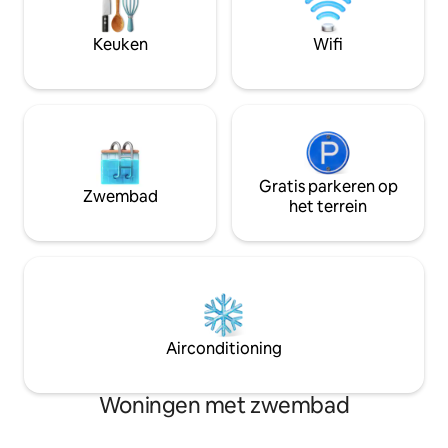
FEESTJES OF EVENEMENTENBELEID.
keukenbenodigdhe
Huisdieren staan minder dan 50 pond
'in elke kamer, zee
Keuken
Wifi
toe, $ 70 toeslag per huisdier.
restaurants, films
21 zijn om te boek
Gratis parkeren op
Zwembad
het terrein
Airconditioning
Woningen met zwembad