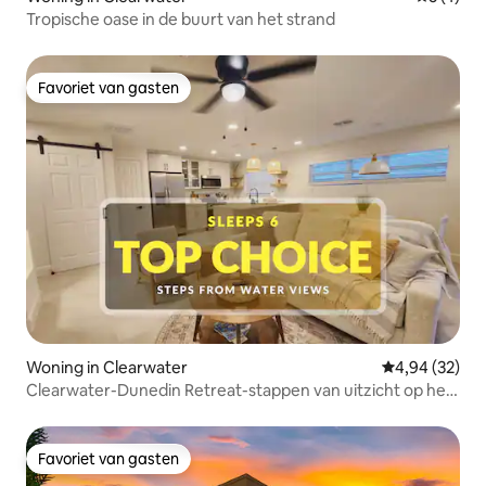
Tropische oase in de buurt van het strand
Favoriet van gasten
Favoriet van gasten
Woning in Clearwater
Gemiddelde be
4,94 (32)
Clearwater-Dunedin Retreat-stappen van uitzicht op het
water
Favoriet van gasten
Favoriet van gasten