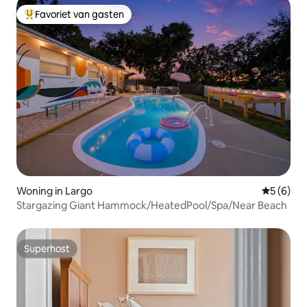
Favoriet van gasten
Topfavoriet van gasten
Woning in Largo
Gemiddeld
5 (6)
Stargazing Giant Hammock/HeatedPool/Spa/Near Beach
Superhost
Superhost