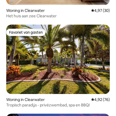
Woning in Clearwater
Gemiddelde be
4,97 (30)
Het huis aan zee Clearwater
Favoriet van gasten
Favoriet van gasten
Woning in Clearwater
Gemiddelde be
4,92 (76)
Tropisch paradijs - privézwembad, spa en BBQ!