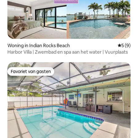
Woning in Indian Rocks Beach
Gemiddeld
5 (9)
Harbor Villa | Zwembad en spa aan het water | Vuurplaats
Favoriet van gasten
Favoriet van gasten