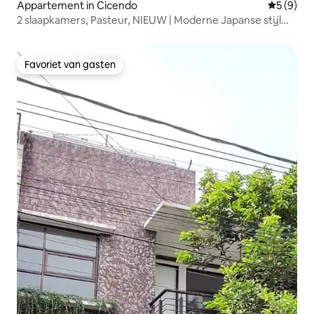
Appartement in Cicendo
Gemiddeld
5 (9)
2 slaapkamers, Pasteur, NIEUW | Moderne Japanse stijl
door Yostay
Favoriet van gasten
Favoriet van gasten