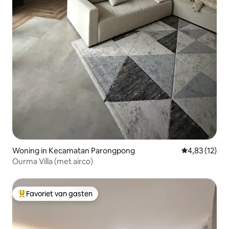
Woning in Kecamatan Parongpong
Gemiddelde be
4,83 (12)
Ourma Villa (met airco)
Favoriet van gasten
Topfavoriet van gasten