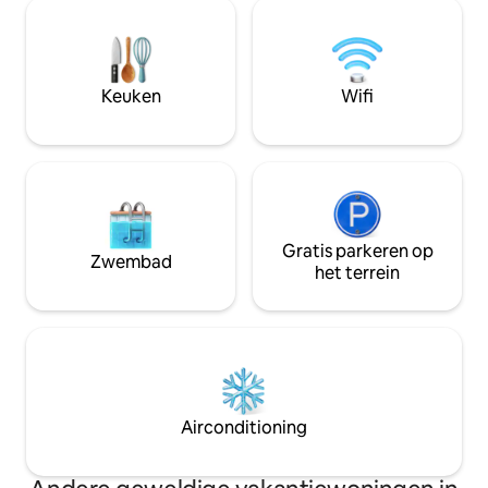
van Haeundae Beach in Busan. Deze
de tolweg Pasteur On
accommodatie is ideaal voor gezinnen
familieappartemen
of vrienden die op zoek zijn naar een
van de tolweg Past
esthetisch verblijf in Bandung. Gelegen
Paris Van Java (PV
bij Gateway Pasteur, met gemakkelijke
Keuken
Wifi
winkelcentrum Pas
toegang tot PVJ, Paskal, Dago, Riau,
Gedung Sate en tolpoort.
Gratis parkeren op
Zwembad
het terrein
Airconditioning