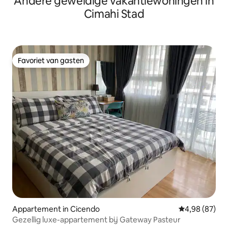
Andere geweldige vakantiewoningen in
Cimahi Stad
Favoriet van gasten
Favoriet van gasten
Appartement in Cicendo
Gemiddelde be
4,98 (87)
Gezellig luxe-appartement bij Gateway Pasteur