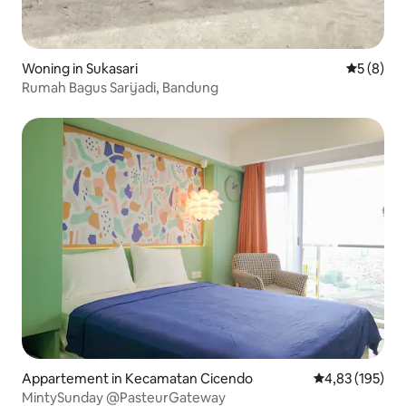
Woning in Sukasari
Gemiddeld
5 (8)
Rumah Bagus Sarijadi, Bandung
Appartement in Kecamatan Cicendo
Gemiddelde beo
4,83 (195)
MintySunday @PasteurGateway