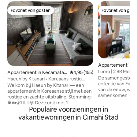
Favoriet van gasten
Favoriet van gas
Favoriet van gasten
Favoriet van gas
Appartement in C
Ilumo | 2 BR Modé S
Appartement in Kecamatan
Gemiddelde beoordeling van 4,9
4,95 (155)
Toegangspoort Pa
De samengestelde
Cicendo
Haeun by Kitanari • Koreaans rustig
collectie van Eazy
verblijf in de buurt van Pasteur
Welkom bij Haeun by Kitanari — een
van de eeuw, waar vorm en functie
appartement in Koreaanse stijl met een
samenkomen in tij
rustige en zachte uitstraling. Stemming:
in een wereld van 
🍵🏡🌿🧖🏻‍♀️📖 Deze unit met 2
houtsoorten en gou
Populaire voorzieningen in
slaapkamers is geschikt voor 3-4 (+1)
geïnspireerd op d
gasten. Het minimalistische ontwerp, de
vakantiewoningen in Cimahi Stad
midden van de ee
donkere neutrale kleuren en het balkon
modern comfort. Gateway Pasteur
met uitzicht op het lagunezwembad
Apartment Jl. Gu
inspireerden de naam Haeun, afkomstig
Cicendo, Bandung 