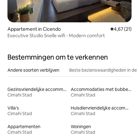
Appartement in Cicendo
Gemiddelde be
4,67 (21)
Executive Studio Snelle wifi - Modern comfort
Bestemmingen om te verkennen
Andere soorten verblijven
Beste bezienswaardigheden in de 
Gezinsvriendelijke accommodaties
Accommodaties met bubbelbad
Cimahi Stad
Cimahi Stad
Villa's
Huisdiervriendelijke accommodaties
Cimahi Stad
Cimahi Stad
Appartementen
Woningen
Cimahi Stad
Cimahi Stad