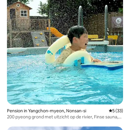
Pension in Yangchon-myeon, Nonsan-si
Gemiddelde
5 (33)
200 pyeong grond met uitzicht op de rivier, Finse sauna,
privé 'Stay Yang Village' / zelfgerenoveerde
accommodatie door een stel in de 30