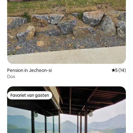
Pension in Jecheon-si
Gemiddelde
5 (14)
Dos
Favoriet van gasten
Favoriet van gasten