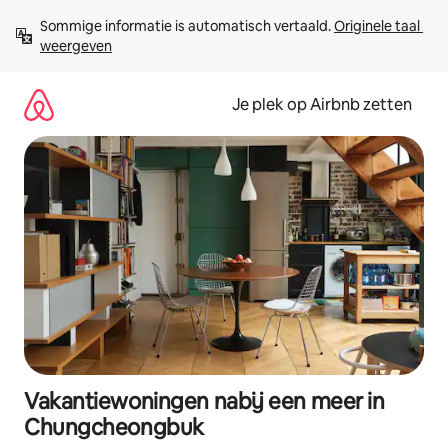
Ga
Sommige informatie is automatisch vertaald. 
Originele taal 
direct
weergeven
naar
inhoud
Je plek op Airbnb zetten
Vakantiewoningen nabij een meer in
Chungcheongbuk