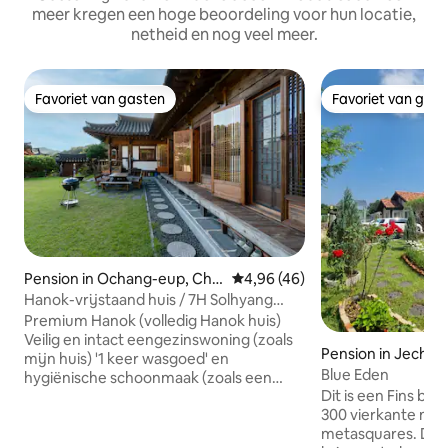
meer kregen een hoge beoordeling voor hun locatie,
netheid en nog veel meer.
Favoriet van gasten
Favoriet van gas
Favoriet van gasten
Favoriet van gas
Pension in Ochang-eup, Che
Gemiddelde beoordeling van 4,
4,96 (46)
ongwon-gu, Cheongju-si
Hanok-vrijstaand huis / 7H Solhyang
Stay / Ondersteuning voor uitstekende
Premium Hanok (volledig Hanok huis)
accommodatie van de Toeristische
Veilig en intact eengezinswoning (zoals
Pension in Jecheo
Organisatie / Luxe ontvangst / 7
mijn huis) '1 keer wasgoed' en
Blue Eden
cederbomen / Geen toegang voor
hygiënische schoonmaak (zoals een
gasten van andere accommodaties
Dit is een Fins bl
hotel) Het zit vol zeshoekig ~ Solhyang
300 vierkante met
Stay. Solhyang Stay is een nieuw
metasquares. De t
traditioneel huis gebouwd in 2015 onder