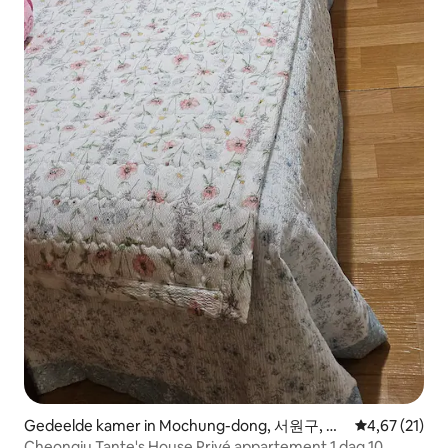
Gedeelde kamer in Mochung-dong, 서원구, Ch
Gemiddelde be
4,67 (21)
eongju
Cheongju Tante's House Privé appartement 1 dag 10