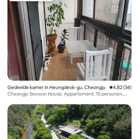
Gedeelde kamer in Heungdeok-gu, Cheongju
Gemiddelde be
4,82 (34)
Cheongju Seowon House. Appartement. 10 personen,
privéwoning, 200.000 won per dag - privékamer.
Meerdere kamers. Reserveren.