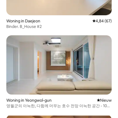
Woning in Daejeon
Gemiddelde be
4,84 (67)
Binder. B_House #2
Woning in Yeongwol-gun
Nieuwe ac
Nieuw
영월군의 아늑한, 다함께 머무는 호수 전망 아늑한 공간 - 106
호(스파)