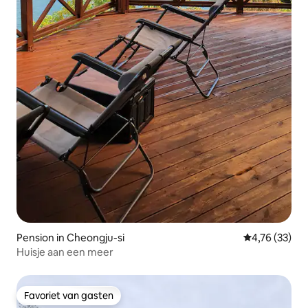
Pension in Cheongju-si
Gemiddelde be
4,76 (33)
Huisje aan een meer
Favoriet van gasten
Favoriet van gasten