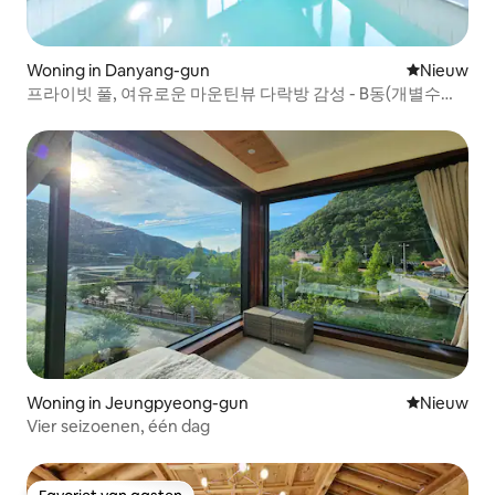
Woning in Danyang-gun
Nieuwe ac
Nieuw
프라이빗 풀, 여유로운 마운틴뷰 다락방 감성 - B동(개별수영
장,개별바베큐)
Woning in Jeungpyeong-gun
Nieuwe ac
Nieuw
Vier seizoenen, één dag