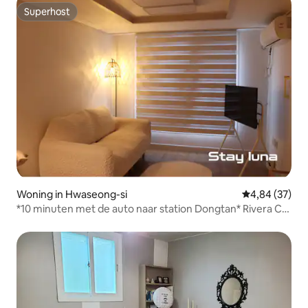
Superhost
Superhost
Woning in Hwaseong-si
Gemiddelde be
4,84 (37)
*10 minuten met de auto naar station Dongtan* Rivera CC
/ Suwon Haenggung / Everland/gratis parkeren/
Zakenreis/familie- of vriendenreis