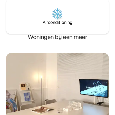
van de magische 
een kostbare hanok in een kostbare
stromen. Voor een goede nachtrust
hanok die zich richt op doordachte
hebben we een lu
netheid en gemak. Bedankt:)
Australische matr
Airconditioning
Sleeppedic gebrui
Woningen bij een meer