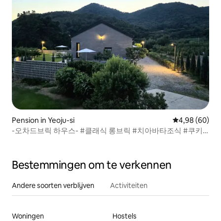
Pension in Yeoju-si
Gemiddelde be
4,98 (60)
-오차드브릭 하우스- #클래식 롱브릭 #치아바타조식 #쿠키
체험 #수영장#바베큐
Bestemmingen om te verkennen
Andere soorten verblijven
Activiteiten
Woningen
Hostels