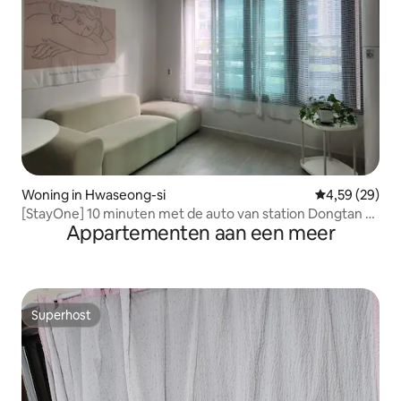
Woning in Hwaseong-si
Gemiddelde be
4,59 (29)
[StayOne] 10 minuten met de auto van station Dongtan 2
Appartementen aan een meer
kamers en 2 badkamers/gratis
parkeren/reizen/verhuizing/zakelijke reis/Everland/
Rivera CC
Superhost
Superhost