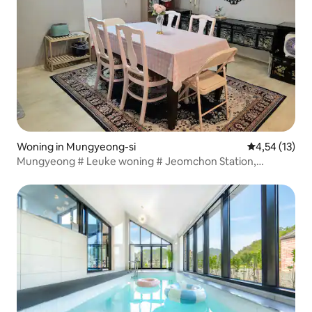
Woning in Mungyeong-si
Gemiddelde be
4,54 (13)
Mungyeong # Leuke woning # Jeomchon Station,
Youngshin Amusement Park, Younggang Sports Park,
fietspad