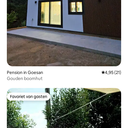
Pension in Goesan
Gemiddelde be
4,95 (21)
Gouden boomhut
Favoriet van gasten
Favoriet van gasten