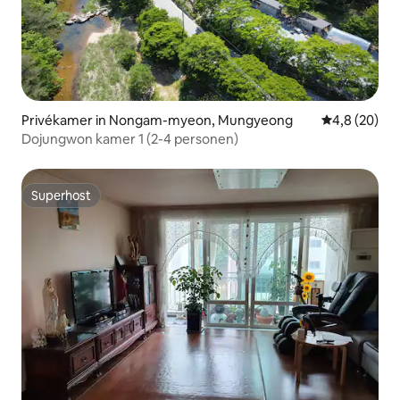
Privékamer in Nongam-myeon, Mungyeong
Gemiddelde b
4,8 (20)
Dojungwon kamer 1 (2-4 personen)
Superhost
Superhost