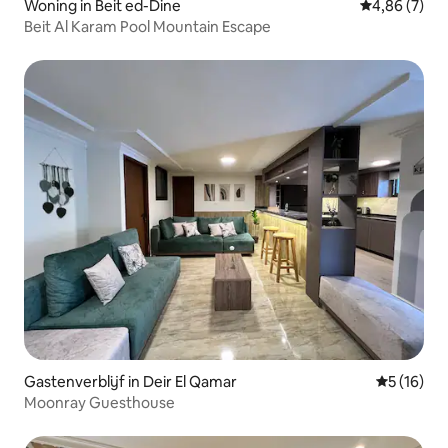
Woning in Beit ed-Dine
Gemiddelde b
4,86 (7)
Beit Al Karam Pool Mountain Escape
Gastenverblijf in Deir El Qamar
Gemiddelde
5 (16)
Moonray Guesthouse