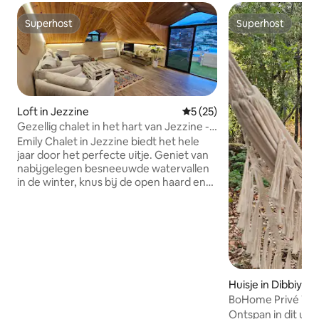
Superhost
Superhost
Superhost
Superhost
Loft in Jezzine
Gemiddelde beoordeling van
5 (25)
Gezellig chalet in het hart van Jezzine -
uitzicht op de bergen
Emily Chalet in Jezzine biedt het hele
jaar door het perfecte uitje. Geniet van
nabijgelegen besneeuwde watervallen
in de winter, knus bij de open haard en
kom tot rust in een warm, uitnodigend
bad. Geniet in de zomer van de zon bij
de jacuzzi en organiseer een barbecue
met vrienden, en verken de levendige
activiteiten en het nachtleven van
Jezzine. Emily Chalet is volledig voorzien
van alles wat je nodig hebt en is je ideale
Huisje in Dibbiyeh
toevluchtsoord voor ontspanning en
BoHome Privé Trad
avontuur. Je kunt het hele dorp zien
in de natuur
Ontspan in dit unie
vanaf het terras en een prachtig uitzicht