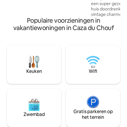
een super gezellig
op de bergen!
huis doordrenkt 
vintage charme, ge
Populaire voorzieningen in
van de natuurlijk
Debbieh. Geniet va
vakantiewoningen in Caza du Chouf
midden in de leve
serene uitzichten 
het perfecte toev
rustig weekendje
familie of een part
verzamelen we on
vuur voor een war
in de zomer koele
Keuken
Wifi
verfrissende duik
Gratis parkeren op
Zwembad
het terrein