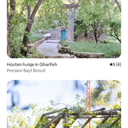
Houten huisje in Gharifeh
Gemiddeld
5 (4)
Pension Bayt Broud