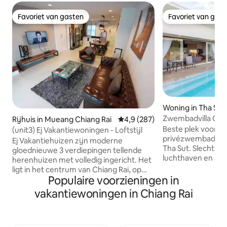
Favoriet van gasten
Favoriet van gas
Favoriet van gasten
Favoriet van gas
Woning in Tha Sut
Zwembadvilla Chia
Rijhuis in Mueang Chiang Rai
Gemiddelde beoordeling van 4,
4,9 (287)
van Mae Fah Luan
Beste plek voor vr
(unit3) Ej Vakantiewoningen - Loftstijl
privézwembadhuis
Ej Vakantiehuizen zijn moderne
Tha Sut. Slechts 1
gloednieuwe 3 verdiepingen tellende
luchthaven en 5 
herenhuizen met volledig ingericht. Het
Fah Luang Universi
ligt in het centrum van Chiang Rai, op
dicht bij vele be
Populaire voorzieningen in
loopafstand van lokale winkels ,
beroemde Choui F
koffietentjes en restaurants. Binnen
vakantiewoningen in Chiang Rai
minuten), Baan D
enkele minuten rijden van de
minuten), Wat Ro
avondmarkt, het ziekenhuis, het
(30 minuten), Mueng Chiangrai (20
centrale winkelplein en attracties.
minuten), Singha 