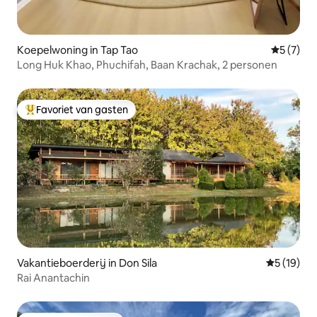
Koepelwoning in Tap Tao
Gemiddeld
5 (7)
Long Huk Khao, Phuchifah, Baan Krachak, 2 personen
Favoriet van gasten
Topfavoriet van gasten
Vakantieboerderij in Don Sila
Gemiddelde
5 (19)
Rai Anantachin