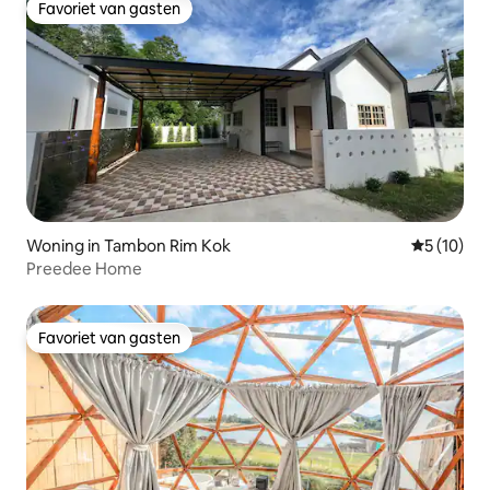
Favoriet van gasten
Favoriet van gasten
Woning in Tambon Rim Kok
Gemiddelde
5 (10)
Preedee Home
Favoriet van gasten
Favoriet van gasten