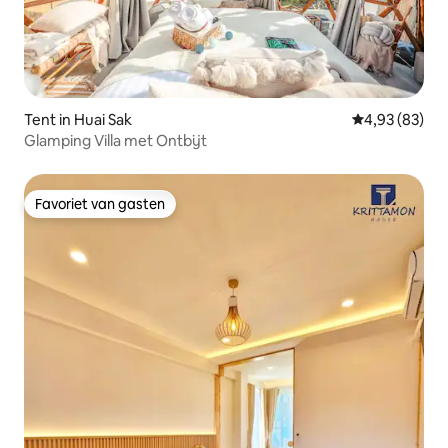
Tent in Huai Sak
Gemiddelde be
4,93 (83)
Glamping Villa met Ontbijt
Favoriet van gasten
Favoriet van gasten