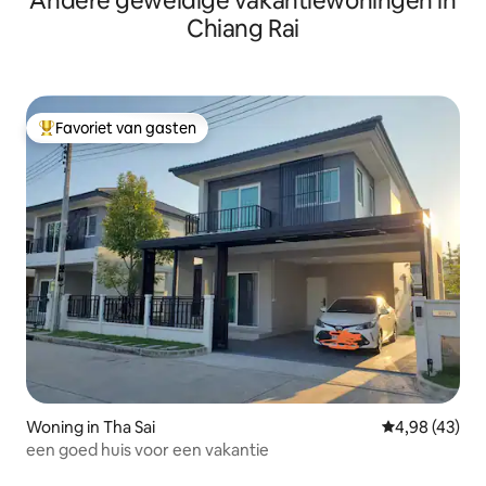
Andere geweldige vakantiewoningen in
Chiang Rai
Favoriet van gasten
Topfavoriet van gasten
Woning in Tha Sai
Gemiddelde be
4,98 (43)
een goed huis voor een vakantie