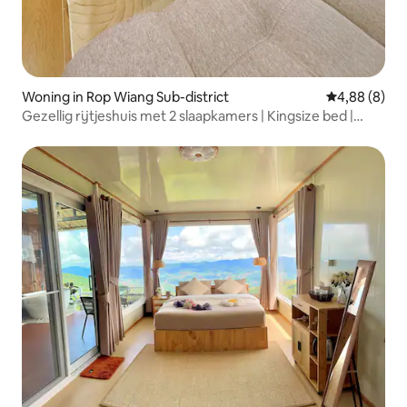
Woning in Rop Wiang Sub-district
Gemiddelde b
4,88 (8)
Gezellig rijtjeshuis met 2 slaapkamers | Kingsize bed |
Parking | Chiang Rai