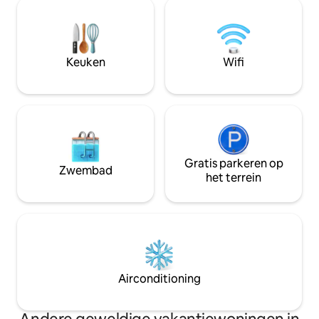
Handig, comfortabel en schoon! Alles
liggen direct naas
wat een reiziger nodig heeft om zich
en op slechts 5 mi
thuis te voelen terwijl hij weg is van huis.
in de buurt. Rijd vijf minuten naar het
Onze faciliteiten zijn buitenzwembad en
lokale straateten r
fitness, kabel-tv met tal van Engelse
Keuken
Wifi
zenders, gratis WIFI. Het is ook perfect
voor langere verblijven!
Gratis parkeren op
Zwembad
het terrein
Airconditioning