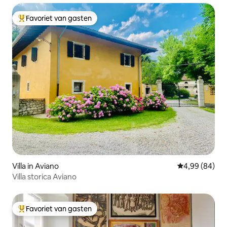
Favoriet van gasten
Topfavoriet van gasten
Villa in Aviano
Gemiddelde be
4,99 (84)
Villa storica Aviano
Favoriet van gasten
Topfavoriet van gasten