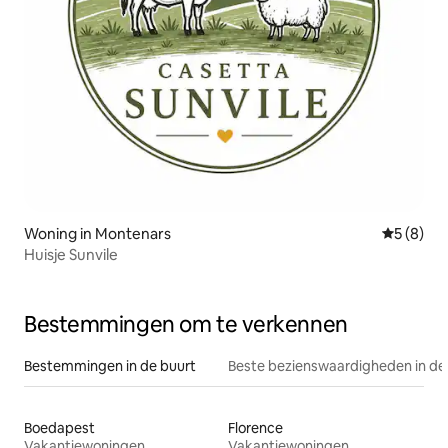
Woning in Montenars
Gemiddeld
5 (8)
Huisje Sunvile
Bestemmingen om te verkennen
Bestemmingen in de buurt
Beste bezienswaardigheden in de
Boedapest
Florence
Vakantiewoningen
Vakantiewoningen