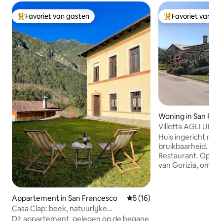
Favoriet van gasten
Favoriet van g
Topfavoriet van gasten
Topfavoriet van 
Woning in San Flor
ollio
Villetta AGLI ULIVI
Huis ingericht me
bruikbaarheid. Dic
Restaurant. Op e
van Gorizia, omri
geschiedenisliefh
bezoek aan de Go
plaatsen van de E
Appartement in San Francesco
Gemiddelde beoordeling van
5 (16)
zoals het San Mic
Casa Clap: beek, natuurlijke
Sabotino en Capor
zwembaden en bergen
Dit appartement, gelegen op de begane