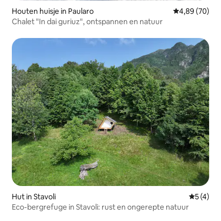
Houten huisje in Paularo
Gemiddelde be
4,89 (70)
Chalet "In dai guriuz", ontspannen en natuur
Hut in Stavoli
Gemiddeld
5 (4)
Eco-bergrefuge in Stavoli: rust en ongerepte natuur