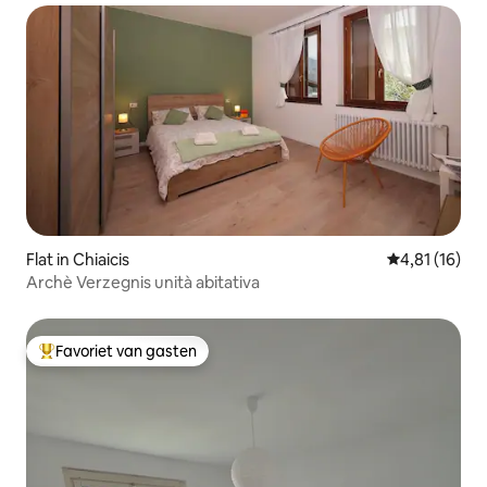
Flat in Chiaicis
Gemiddelde b
4,81 (16)
Archè Verzegnis unità abitativa
Favoriet van gasten
Topfavoriet van gasten