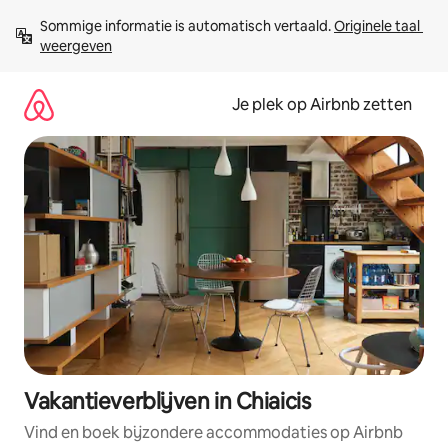
Ga
Sommige informatie is automatisch vertaald. 
Originele taal 
direct
weergeven
naar
inhoud
Je plek op Airbnb zetten
Vakantieverblijven in Chiaicis
Vind en boek bijzondere accommodaties op Airbnb