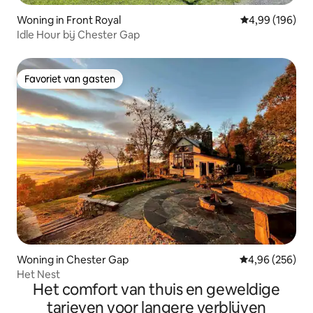
Woning in Front Royal
Gemiddelde beo
4,99 (196)
Idle Hour bij Chester Gap
Favoriet van gasten
Favoriet van gasten
Woning in Chester Gap
Gemiddelde beo
4,96 (256)
Het Nest
Het comfort van thuis en geweldige
tarieven voor langere verblijven