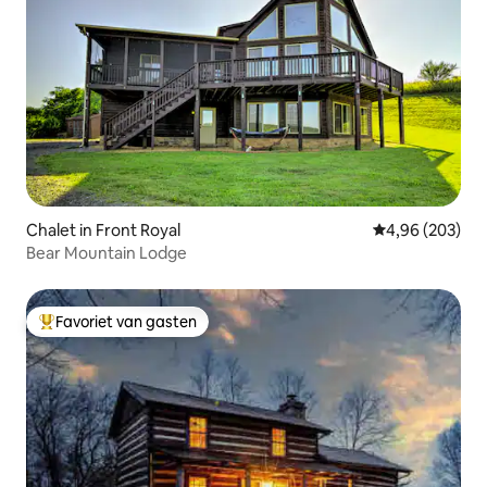
Chalet in Front Royal
Gemiddelde beo
4,96 (203)
Bear Mountain Lodge
Favoriet van gasten
Topfavoriet van gasten