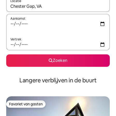
Locatie
Wanneer er resultaten beschikbaar zijn, maak je een keuze met 
Aankomst
Vertrek
Zoeken
Langere verblijven in de buurt
Favoriet van gasten
Favoriet van gasten