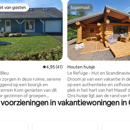
iet van gasten
Superhost
iet van gasten
Superhost
 van 4,96 op 5, 156 recensies
Gemiddelde beoordeling van 4,95 op 5, 41 r
4,95 (41)
Houten huisje
 Bleu
Le Refuge - Hut en Scandinavis
buiten het netwerk
e zorgen in deze ruime, serene
Droom je van een vakantie in d
op een authentieke en zelfvoo
errein Kom genieten van dit
plek in het hart van het Massif
or gezinnen of groepen
Ons huisje ligt aan de rand van 
 voorzieningen in vakantiewoningen i
aan de rand van een beek, aan 
in Haute Corrèze, op 10
van de wandelpaden, op slecht
an de A89 in het hart van het
het centrum van La Bourboule. Het is d
 natuurpark Millevaches in
perfecte plek om op te laden e
 aan de poorten van
te komen van de moderne were
e. Liefhebbers van eten en
huren van ons huisje is een ech