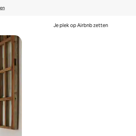
ven
Je plek op Airbnb zetten
en of swipen.