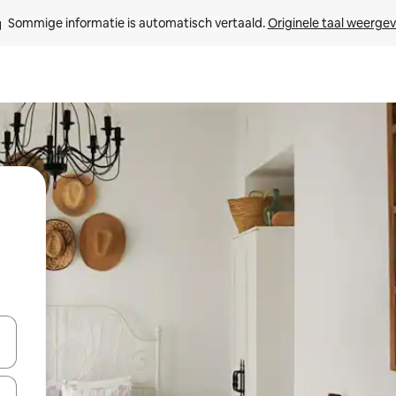
Sommige informatie is automatisch vertaald. 
Originele taal weerge
een keuze met je de pijltjestoetsen omhoog en omlaag, óf door te tikk