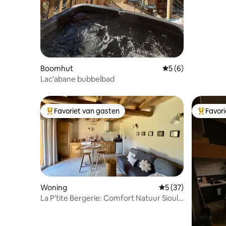
Boomhut
Gemiddelde beoord
5 (6)
Lac'abane bubbelbad
Favoriet van gasten
Favor
Topfavoriet van gasten
Topfavor
Woning
Gemiddelde beoorde
5 (37)
La P'tite Bergerie: Comfort Natuur Sioule
Volcans