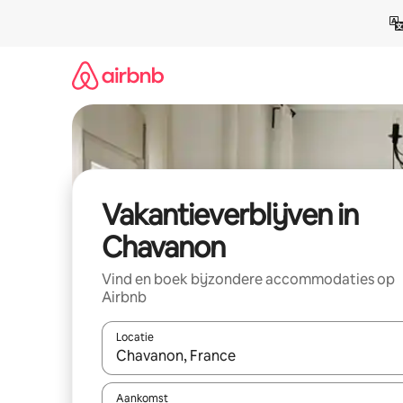
Ga
direct
naar
inhoud
Vakantieverblijven in
Chavanon
Vind en boek bijzondere accommodaties op
Airbnb
Locatie
Wanneer er resultaten beschikbaar zijn, maak je 
Aankomst