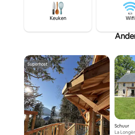
een eigen ingang en parkeerplaats Er
natuur, w
zijn uitgebreide tuinen aan de voor- en
centrum v
achterkant van de woning. Gratis snel
bezienswa
Keuken
Wifi
glasvezelinternet en smart-tv met
genieten 
meerdere tv-kanalen
zomer zom
Ander
Superhost
Superhost
Schuur
La Longèr