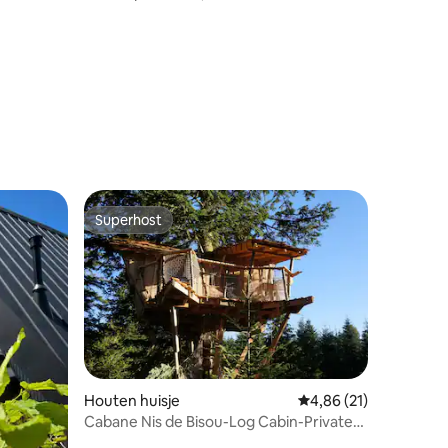
Superhost
Superhost
Houten huisje
Gemiddelde beoordeli
4,86 (21)
Cabane Nis de Bisou-Log Cabin-Private
Bathroom-Ter