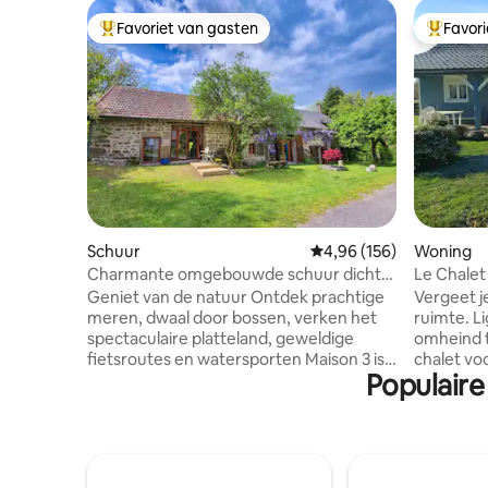
Favoriet van gasten
Favor
Topfavoriet van gasten
Topfavor
Schuur
Gemiddelde beoordeling
4,96 (156)
Woning
Charmante omgebouwde schuur dicht
Le Chalet
bij het meer van Vassivière
Geniet van de natuur Ontdek prachtige
Vergeet j
meren, dwaal door bossen, verken het
ruimte. Liggend op een bosrijk en
spectaculaire platteland, geweldige
omheind t
fietsroutes en watersporten Maison 3 is
chalet vo
Populaire
een prachtig verbouwde schuur in het
groepen. Gelegen in de gemeente
hartje van Limousin. De accommodatie
Merlines 
maakt deel uit van een grotere stenen
minuten v
boerderij en is geschikt voor maximaal
regionale
vijf volwassenen Deze prachtige
Limousin,
omgebouwde schuur is exclusief, met
L'Auvergn