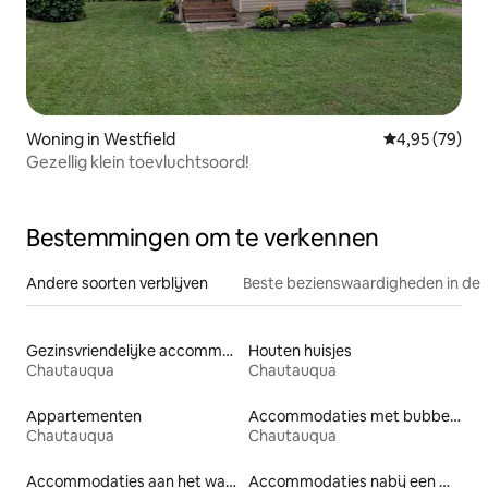
Woning in Westfield
Gemiddelde be
4,95 (79)
Gezellig klein toevluchtsoord!
Bestemmingen om te verkennen
Andere soorten verblijven
Beste bezienswaardigheden in de 
Gezinsvriendelijke accommodaties
Houten huisjes
Chautauqua
Chautauqua
Appartementen
Accommodaties met bubbelbad
Chautauqua
Chautauqua
Accommodaties aan het water
Accommodaties nabij een meer