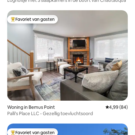
Loghuisje met 3 slaapkamers in de buurt van Chautauqua
Favoriet van gasten
Topfavoriet van gasten
Woning in Bemus Point
Gemiddelde be
4,99 (84)
Palli's Place LLC - Gezellig toevluchtsoord
Favoriet van gasten