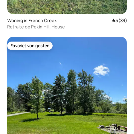
Woning in French Creek
Gemiddelde
5 (39)
Retraite op Pekin Hill, House
Favoriet van gasten
Favoriet van gasten