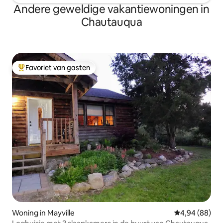
Andere geweldige vakantiewoningen in
Chautauqua
Favoriet van gasten
Topfavoriet van gasten
Woning in Mayville
Gemiddelde be
4,94 (88)