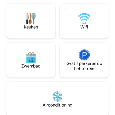
Kingfishers zijn o
een slaapkamer met een queensize
bezoekers van de meren! 
matras en een futon in de woonkamer.
toegestaan en hui
De keuken is van alle gemakken
toegestaan).
voorzien. Op slechts een paar kilometer
van Peak n' Peek resort waar je kunt
Keuken
Wifi
genieten van skiën, fietsen, ziplinen,
segway-tours en restaurants.
Gratis parkeren op
Zwembad
het terrein
Airconditioning