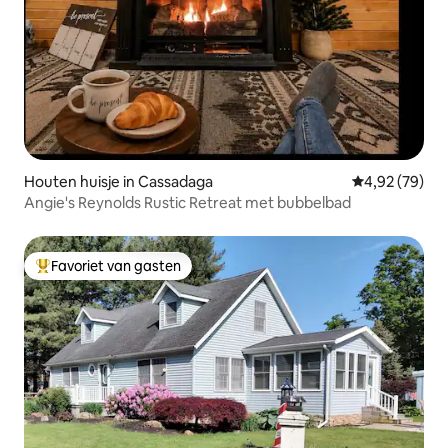
Houten huisje in Cassadaga
Gemiddelde be
4,92 (79)
Angie's Reynolds Rustic Retreat met bubbelbad
Favoriet van gasten
Topfavoriet van gasten