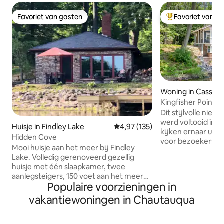
Favoriet van gasten
Favoriet van g
Favoriet van gasten
Topfavoriet van 
Woning in Cassad
Kingfisher Point: 
woning aan het m
Dit stijlvolle nie
werd voltooid in 
Huisje in Findley Lake
Gemiddelde beoordeling van 4,9
4,97 (135)
kijken ernaar uit 
Hidden Cove
voor bezoekers v
Mooi huisje aan het meer bij Findley
Lake. Ons huis aan het Cassadaga-meer
Lake. Volledig gerenoveerd gezellig
ligt tussen de bo
huisje met één slaapkamer, twee
naast beschermde mo
aanlegsteigers, 150 voet aan het meer
kunnen elke avond
Populaire voorzieningen in
en een boothuis. Verscholen op een
zonsondergang ov
schilderachtig bosrijk terrein, kun je
vakantiewoningen in Chautauqua
een van de twee v
genieten van adembenemende
op het meer, of va
zonsondergangen terwijl je ontspant
beschikbaar zijn voor 
rond de vuurplaats. Hidden Cove biedt