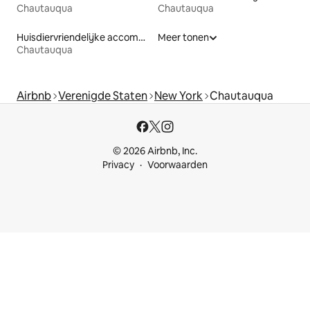
Chautauqua
Chautauqua
Huisdiervriendelijke accommodaties
Meer tonen
Chautauqua
Airbnb
Verenigde Staten
New York
Chautauqua
© 2026 Airbnb, Inc.
Privacy
Voorwaarden