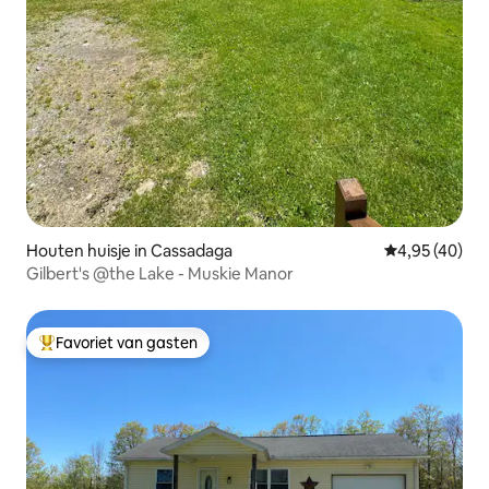
Houten huisje in Cassadaga
Gemiddelde be
4,95 (40)
Gilbert's @the Lake - Muskie Manor
Favoriet van gasten
Topfavoriet van gasten