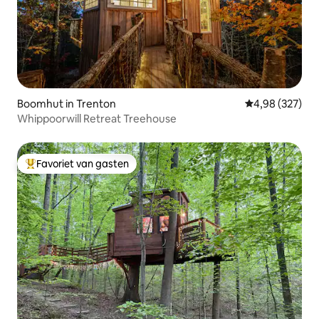
Boomhut in Trenton
Gemiddelde beo
4,98 (327)
Whippoorwill Retreat Treehouse
Favoriet van gasten
Topfavoriet van gasten