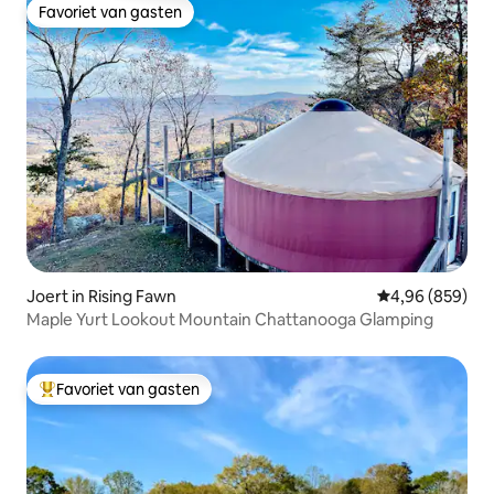
Favoriet van gasten
Favoriet van gasten
Joert in Rising Fawn
Gemiddelde beo
4,96 (859)
Maple Yurt Lookout Mountain Chattanooga Glamping
Favoriet van gasten
Topfavoriet van gasten