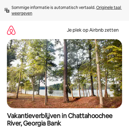
Ga
Sommige informatie is automatisch vertaald. 
Originele taal 
direct
weergeven
naar
inhoud
Je plek op Airbnb zetten
Vakantieverblijven in Chattahoochee
River, Georgia Bank