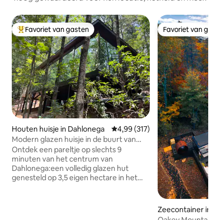
Favoriet van gasten
Favoriet van gas
Topfavoriet van gasten
Favoriet van gas
Houten huisje in Dahlonega
Gemiddelde beoordeling van 4,9
4,99 (317)
Modern glazen huisje in de buurt van
paden, wijn en Dahlonega
Ontdek een pareltje op slechts 9
minuten van het centrum van
Dahlonega:een volledig glazen hut
genesteld op 3,5 eigen hectare in het
hart van het wijngebied. Ervaar uitzicht
op het bos van vloer tot plafond vanuit
elke kamer. OMG! Gelegen in een
Zeecontainer in Cl
gerenommeerd fietsgebied, wandel je
Oakey Mountain M