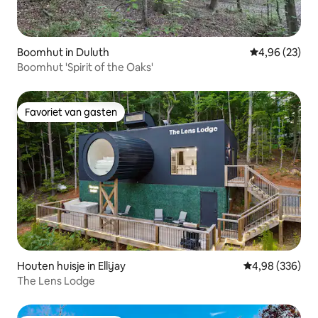
Boomhut in Duluth
Gemiddelde be
4,96 (23)
Boomhut 'Spirit of the Oaks'
Favoriet van gasten
Favoriet van gasten
Houten huisje in Ellijay
Gemiddelde beo
4,98 (336)
The Lens Lodge