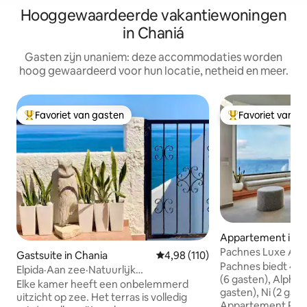
Hooggewaardeerde vakantiewoningen
in Chaniá
Gasten zijn unaniem: deze accommodaties worden
hoog gewaardeerd voor hun locatie, netheid en meer.
Favoriet van gasten
Favoriet van g
Topfavoriet van gasten
Topfavoriet van 
Appartement in C
Pachnes Luxe App
Gastsuite in Chania
Gemiddelde beoordeling van 4,9
4,98 (110)
Uitzicht op zee,
Pachnes biedt 4 l
Elpida·Aan zee·Natuurlijk
(6 gasten), Alpha (
zeezwembad·Onbelemmerd uitzicht
Elke kamer heeft een onbelemmerd
gasten), Ni (2 gaste
uitzicht op zee. Het terras is volledig
Appartement Pi m