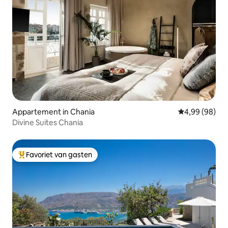
Appartement in Chania
Gemiddelde be
4,99 (98)
Divine Suites Chania
Favoriet van gasten
Topfavoriet van gasten