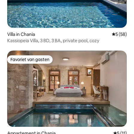
Villa in Chania
Gemiddelde
5 (58)
Kassiopeia Villa, 3 BD, 3 BA, private pool, cozy
Favoriet van gasten
Favoriet van gasten
Appartement in Chania
Gemiddeld
5 (11)