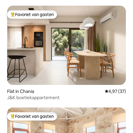
Favoriet van gasten
Topfavoriet van gasten
Flat in Chania
Gemiddelde be
4,97 (37)
J&K boetiekappartement
Favoriet van gasten
Topfavoriet van gasten