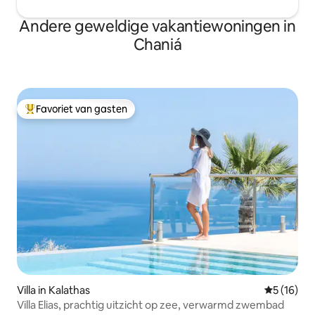
Andere geweldige vakantiewoningen in
Chaniá
Favoriet van gasten
Topfavoriet van gasten
Villa in Kalathas
Gemiddelde
5 (16)
Villa Elias, prachtig uitzicht op zee, verwarmd zwembad