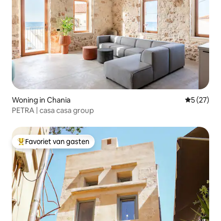
Woning in Chania
Gemiddelde
5 (27)
PETRA | casa casa group
Favoriet van gasten
Topfavoriet van gasten