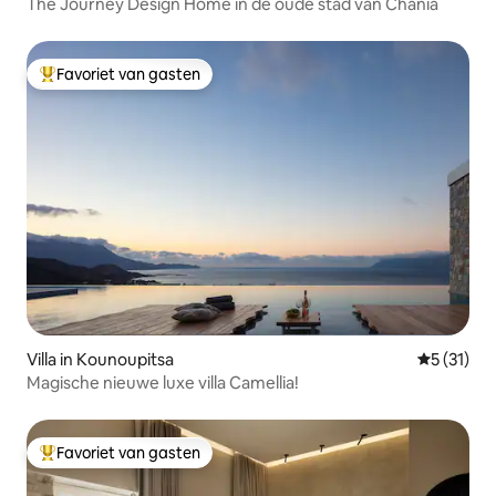
The Journey Design Home in de oude stad van Chania
Favoriet van gasten
Topfavoriet van gasten
Villa in Kounoupitsa
Gemiddeld
5 (31)
Magische nieuwe luxe villa Camellia!
Favoriet van gasten
Topfavoriet van gasten