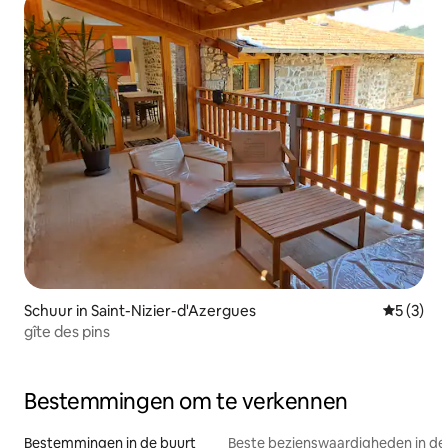
Schuur in Saint-Nizier-d'Azergues
Gemiddeld
5 (3)
gîte des pins
Bestemmingen om te verkennen
Bestemmingen in de buurt
Beste bezienswaardigheden in de