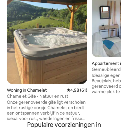
Appartement in 
Gemeubileerd toe
Ideaal gelegen tu
Beaujolais, hebbe
gerenoveerd om h
Woning in Chamelet
Gemiddelde beoordeling van 4,
4,98 (61)
warme plek te maken. Gelegen
Chamelet Gite - Natuur en rust
hart van de Azerg
Onze gerenoveerde gîte ligt verscholen
geniet van een co
in het rustige dorpje Chamelet en biedt
ontspannen verblij
een ontspannen verblijf in de natuur,
natuur. We zijn g
ideaal voor rust, wandelingen en frisse
zes personen met 
Populaire voorzieningen in
lucht. Het beschikt over een uitgeruste
op de heuvels van