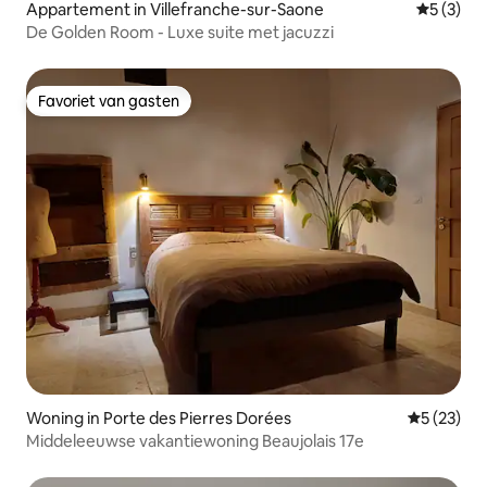
Appartement in Villefranche-sur-Saone
Gemiddeld
5 (3)
De Golden Room - Luxe suite met jacuzzi
Favoriet van gasten
Favoriet van gasten
Woning in Porte des Pierres Dorées
Gemiddelde
5 (23)
Middeleeuwse vakantiewoning Beaujolais 17e