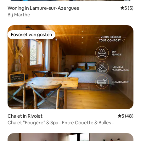
Woning in Lamure-sur-Azergues
Gemiddeld
5 (5)
Bij Marthe
Favoriet van gasten
Favoriet van gasten
Chalet in Rivolet
Gemiddelde
5 (48)
Chalet "Fougère" & Spa - Entre Couette & Bulles -