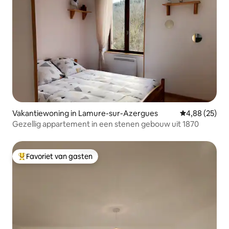
Vakantiewoning in Lamure-sur-Azergues
Gemiddelde be
4,88 (25)
Gezellig appartement in een stenen gebouw uit 1870
Favoriet van gasten
Topfavoriet van gasten