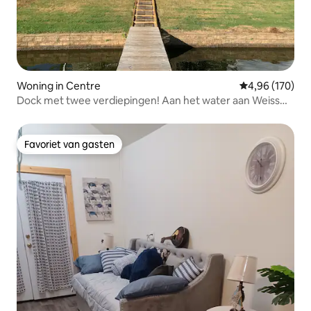
Woning in Centre
Gemiddelde beo
4,96 (170)
Dock met twee verdiepingen! Aan het water aan Weiss
Lake
Favoriet van gasten
Favoriet van gasten