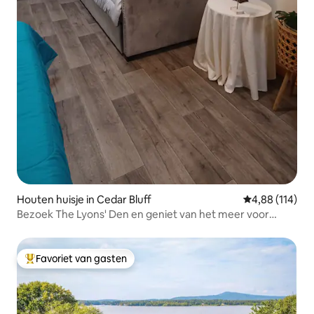
Houten huisje in Cedar Bluff
Gemiddelde beo
4,88 (114)
Bezoek The Lyons' Den en geniet van het meer voor
minder!
Favoriet van gasten
Topfavoriet van gasten