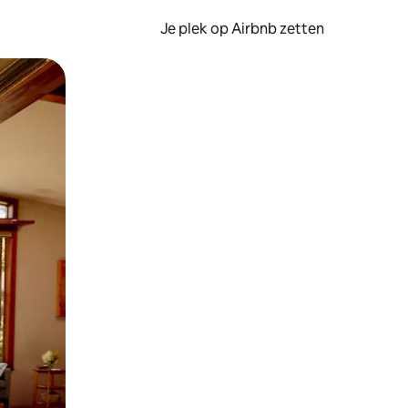
Je plek op Airbnb zetten
en of swipen.