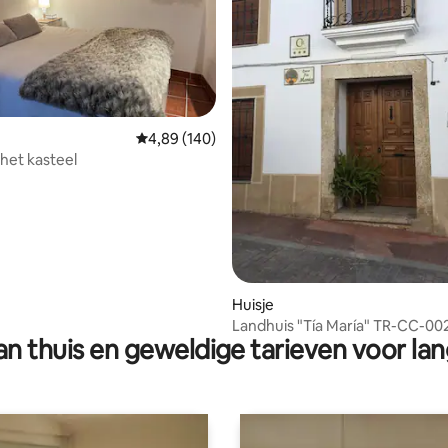
 van 4,99 op 5, 151 recensies
Gemiddelde beoordeling van 4,89 op 5, 140 r
4,89 (140)
 het kasteel
Huisje
Landhuis "Tía María" TR-CC-00
n thuis en geweldige tarieven voor lan