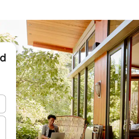
nd
een keuze met je de pijltjestoetsen omhoog en omlaag, óf door te tikk