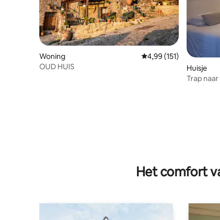
Woning
Gemiddelde beoordeling
4,99 (151)
OUD HUIS
Huisje
Trap naar
Het comfort va