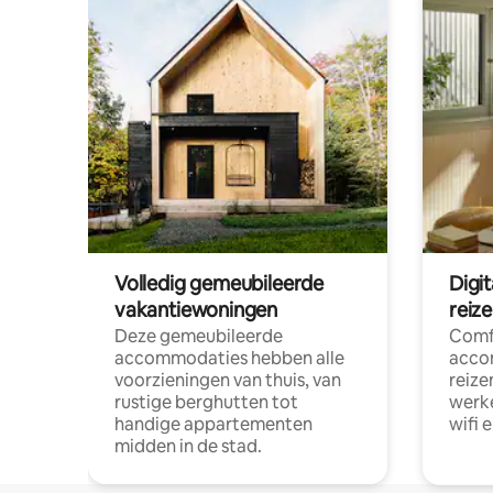
Volledig gemeubileerde
Digi
vakantiewoningen
reiz
Deze gemeubileerde
Comf
accommodaties hebben alle
acco
voorzieningen van thuis, van
reize
rustige berghutten tot
werke
handige appartementen
wifi 
midden in de stad.