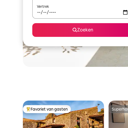
Vertrek
Zoeken
Favoriet van gasten
Superho
Topfavoriet van gasten
Superho