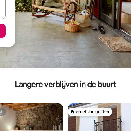
Langere verblijven in de buurt
st
Favoriet van gasten
st
Favoriet van gasten