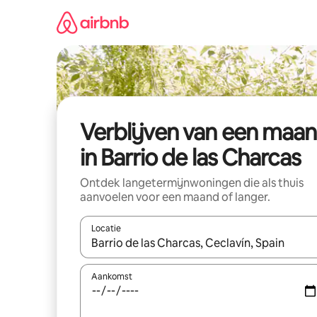
Ga
direct
naar
inhoud
Verblijven van een maa
in Barrio de las Charcas
Ontdek langetermijnwoningen die als thuis
aanvoelen voor een maand of langer.
Locatie
Wanneer er resultaten beschikbaar zijn, maak je 
Aankomst