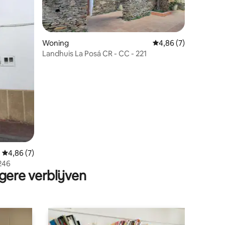
Woning
Gemiddelde beoordeli
4,86 (7)
Landhuis La Posá CR - CC - 221
ecensies
Gemiddelde beoordeling van 4,86 op 5, 7 recensies
4,86 (7)
246
gere verblijven