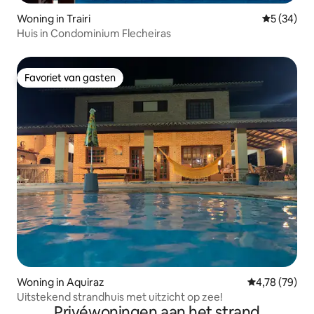
Woning in Trairi
Gemiddelde
5 (34)
Huis in Condominium Flecheiras
Favoriet van gasten
Favoriet van gasten
Woning in Aquiraz
Gemiddelde be
4,78 (79)
Uitstekend strandhuis met uitzicht op zee!
Privéwoningen aan het strand