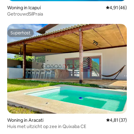
Woning in Icapuí
Gemiddelde be
4,91 (46)
GetrouwdSilPraia
Superhost
Superhost
Woning in Aracati
Gemiddelde be
4,81 (37)
Huis met uitzicht op zee in Quixaba CE