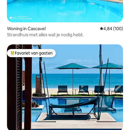
Woning in Cascavel
Gemiddelde beo
4,84 (100)
Strandhuis met alles wat je nodig hebt.
Favoriet van gasten
Topfavoriet van gasten