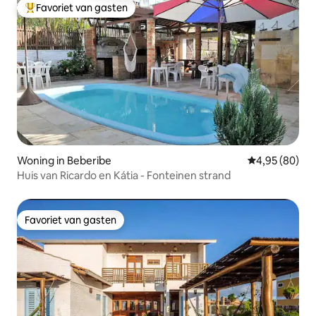
Favoriet van gasten
Topfavoriet van gasten
Woning in Beberibe
Gemiddelde be
4,95 (80)
Huis van Ricardo en Kátia - Fonteinen strand
Favoriet van gasten
Favoriet van gasten