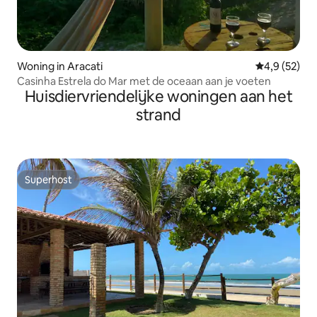
Woning in Aracati
Gemiddelde b
4,9 (52)
Casinha Estrela do Mar met de oceaan aan je voeten
Huisdiervriendelijke woningen aan het
strand
Superhost
Superhost