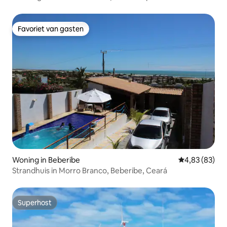
Favoriet van gasten
Favoriet van gasten
Woning in Beberibe
Gemiddelde be
4,83 (83)
Strandhuis in Morro Branco, Beberibe, Ceará
Superhost
Superhost