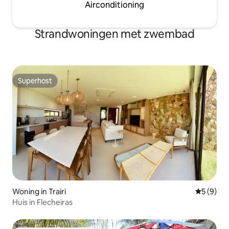
Airconditioning
Strandwoningen met zwembad
Superhost
Superhost
Woning in Trairi
Gemiddeld
5 (9)
Huis in Flecheiras