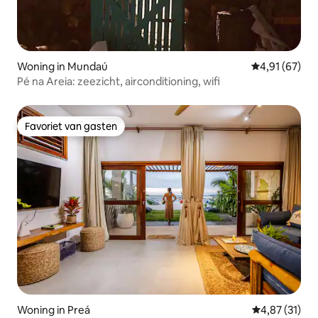
Woning in Mundaú
Gemiddelde be
4,91 (67)
Pé na Areia: zeezicht, airconditioning, wifi
Favoriet van gasten
Favoriet van gasten
Woning in Preá
Gemiddelde be
4,87 (31)