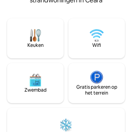
strandwoningen in Ceará
aangename gemee
huis is super rustig, heeft een hek, een
ruimte, Vila Picos.
veilige plek, rustige en vriendelijke
zoek is naar rust 
buren, met een spectaculair uitzicht
natuur, maar niet 
over de zee. Gelegen in Redonda Beach
comfort! Alle chale
op 10 km van Icapuí, op 2 uur van
ruim en gastvrij, 
Fortaleza en op 1 uur van Mossoró. Het
uitgerust, omgev
huis kijkt uit op de zee, drie minuten
blauw.
lopen of door de straat rijden.
Keuken
Wifi
Gratis parkeren op
Zwembad
het terrein