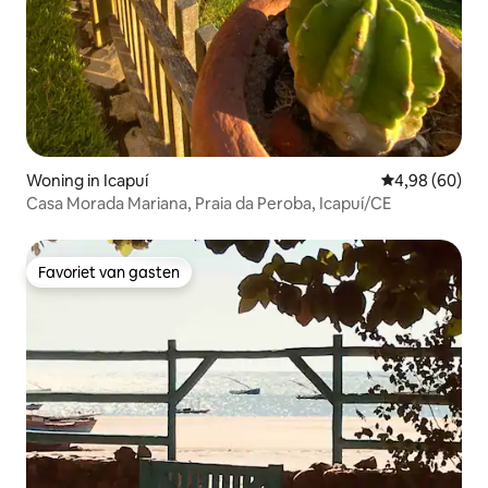
Woning in Icapuí
Gemiddelde be
4,98 (60)
Casa Morada Mariana, Praia da Peroba, Icapuí/CE
Favoriet van gasten
Favoriet van gasten