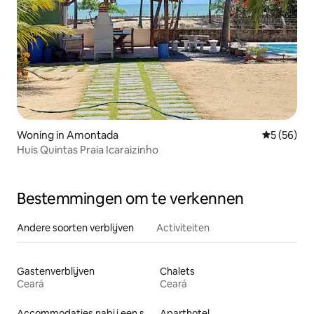
Woning in Amontada
Gemiddelde
5 (56)
Huis Quintas Praia Icaraizinho
Bestemmingen om te verkennen
Andere soorten verblijven
Activiteiten
Gastenverblijven
Chalets
Ceará
Ceará
Accommodaties nabij een strand
Aparthotel