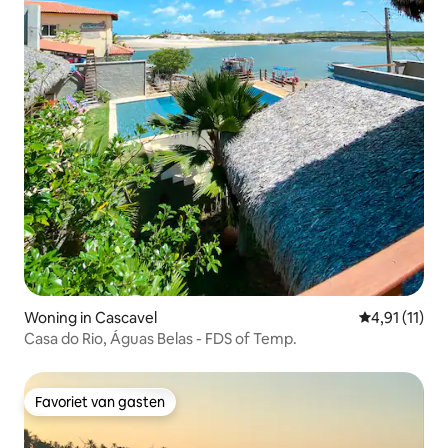
Woning in Cascavel
Gemiddelde b
4,91 (11)
Casa do Rio, Águas Belas - FDS of Temp.
Favoriet van gasten
Favoriet van gasten