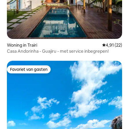
Woning in Trairi
Gemiddelde be
4,91 (22)
Casa Andorinha - Guajiru - met service inbegrepen!
Favoriet van gasten
Favoriet van gasten