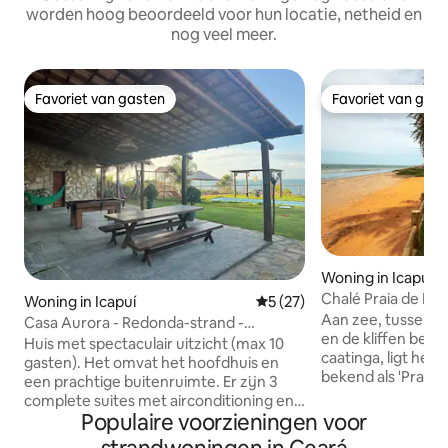
worden hoog beoordeeld voor hun locatie, netheid en
nog veel meer.
Favoriet van gasten
Favoriet van gas
Favoriet van gasten
Favoriet van gas
Woning in Icapuí
Chalé Praia de Pico
Woning in Icapuí
Gemiddelde beoordeling van
5 (27)
Aan zee, tussen d
Casa Aurora - Redonda-strand -
en de kliffen bed
Spectaculair uitzicht
Huis met spectaculair uitzicht (max 10
caatinga, ligt het c
gasten). Het omvat het hoofdhuis en
bekend als 'Praia d
een prachtige buitenruimte. Er zijn 3
Peroba, de stad Ica
complete suites met airconditioning en 1
geïntegreerd, me
Populaire voorzieningen voor
slaapbank. Het heeft een terras,
(die je hier ook k
barbecue, speeltuin voor kinderen. Het