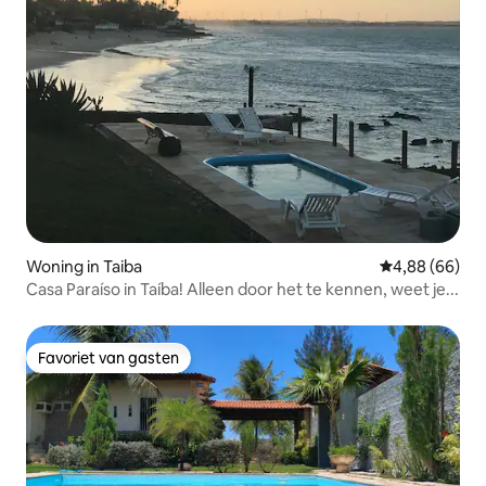
Woning in Taiba
Gemiddelde be
4,88 (66)
Casa Paraíso in Taíba! Alleen door het te kennen, weet je...
Favoriet van gasten
Favoriet van gasten