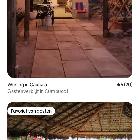
Woning in Caucaia
Gemiddelde
5 (20)
Gastenverblijf in Cumbuco II
Favoriet van gasten
Favoriet van gasten