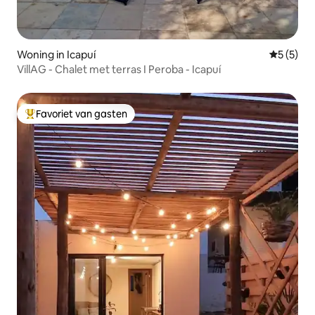
Woning in Icapuí
Gemiddeld
5 (5)
VillAG - Chalet met terras I Peroba - Icapuí
Favoriet van gasten
Topfavoriet van gasten