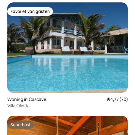
Favoriet van gasten
Favoriet van gasten
Woning in Cascavel
Gemiddelde be
4,77 (70)
Villa Olinda
Superhost
Superhost