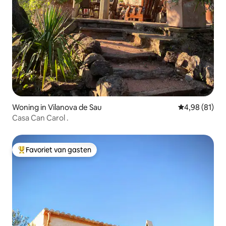
Woning in Vilanova de Sau
Gemiddelde be
4,98 (81)
Casa Can Carol .
Favoriet van gasten
Topfavoriet van gasten