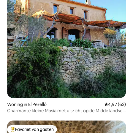
Woning in El Perelló
Gemiddelde be
4,97 (62)
Charmante kleine Masia met uitzicht op de Middellandse
Zee
Favoriet van gasten
Topfavoriet van gasten