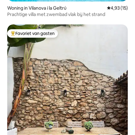
Woning in Vilanova i la Geltrú
Gemiddelde be
4,93 (15)
Prachtige villa met zwembad vlak bij het strand
Favoriet van gasten
Topfavoriet van gasten