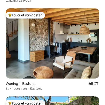
Cabana La Roca
Favoriet van gasten
Topfavoriet van gasten
Woning in Basturs
Gemiddeld
5 (71)
Eekhoornren - Basturs
Favoriet van gasten