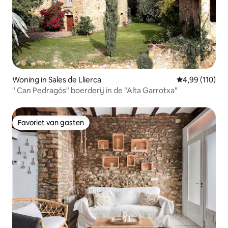
Woning in Sales de Llierca
Gemiddelde beo
4,99 (110)
" Can Pedragós" boerderij in de "Alta Garrotxa"
Favoriet van gasten
Favoriet van gasten