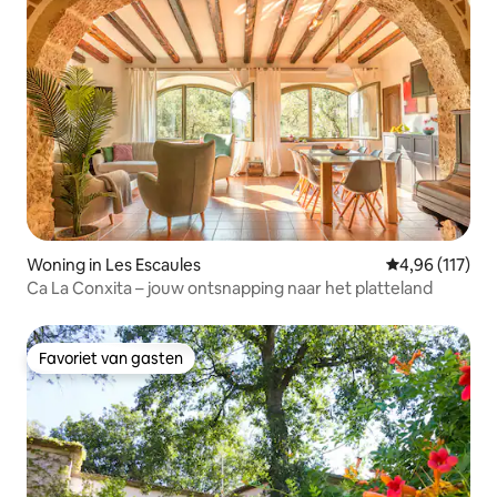
Woning in Les Escaules
Gemiddelde beo
4,96 (117)
Ca La Conxita – jouw ontsnapping naar het platteland
Favoriet van gasten
Favoriet van gasten