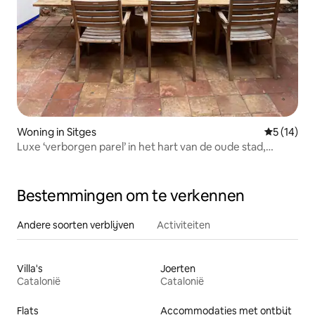
Woning in Sitges
Gemiddelde
5 (14)
Luxe ‘verborgen parel’ in het hart van de oude stad,
geschikt voor 5 personen
Bestemmingen om te verkennen
Andere soorten verblijven
Activiteiten
Villa's
Joerten
Catalonië
Catalonië
Flats
Accommodaties met ontbijt