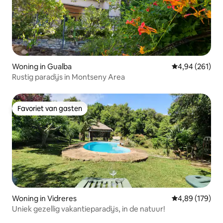
Woning in Gualba
Gemiddelde beo
4,94 (261)
Rustig paradijs in Montseny Area
Favoriet van gasten
Favoriet van gasten
Woning in Vidreres
Gemiddelde beo
4,89 (179)
Uniek gezellig vakantieparadijs, in de natuur!