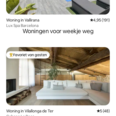
Woning in Vallirana
Gemiddelde beo
4,95 (191)
Lux Spa Barcelona
Woningen voor weekje weg
Favoriet van gasten
Topfavoriet van gasten
Woning in Vilallonga de Ter
Gemiddelde
5 (48)