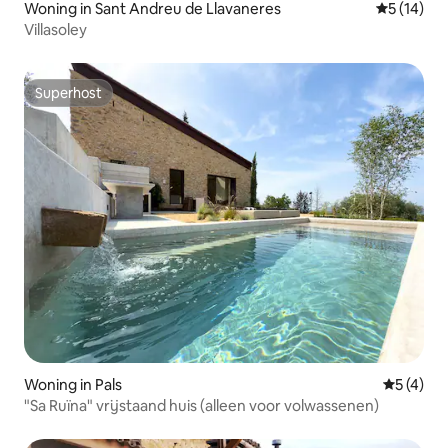
Woning in Sant Andreu de Llavaneres
Gemiddelde
5 (14)
Villasoley
Superhost
Superhost
Woning in Pals
Gemiddeld
5 (4)
"Sa Ruïna" vrijstaand huis (alleen voor volwassenen)