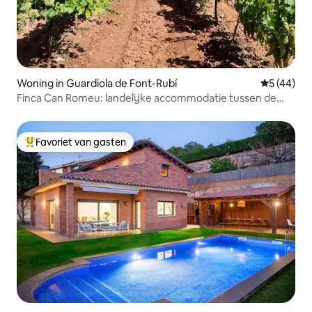
Woning in Guardiola de Font-Rubí
Gemiddelde
5 (44)
Finca Can Romeu: landelijke accommodatie tussen de
wijngaarden
Favoriet van gasten
Topfavoriet van gasten