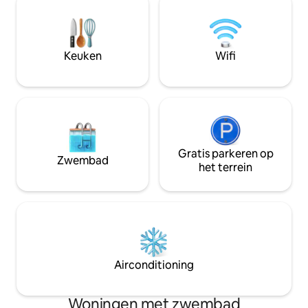
heeft een uitzicht op kleideldaken
voor de dieren zorgen. Fee
omgeven door een verre lappendeken
evenementen met
van wijngaarden. En ons
overmatig alcohol
gemeenschappelijke zwembad is ideaal
strengste verbode
Keuken
Wifi
voor een plons.
geschikt of accept
Gratis parkeren op
Zwembad
het terrein
Airconditioning
Woningen met zwembad