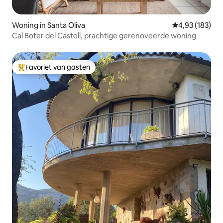
Woning in Santa Oliva
Gemiddelde beo
4,93 (183)
Cal Boter del Castell, prachtige gerenoveerde woning
Favoriet van gasten
Topfavoriet van gasten