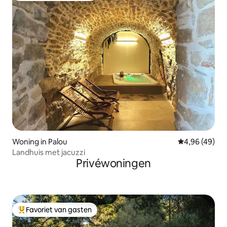
Woning in Palou
Gemiddelde be
4,96 (49)
Landhuis met jacuzzi
Privéwoningen
Favoriet van gasten
Topfavoriet van gasten