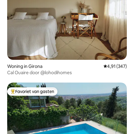
Woning in Girona
Gemiddelde beo
4,91 (347)
Cal Ouaire door @lohodihomes
Favoriet van gasten
Topfavoriet van gasten