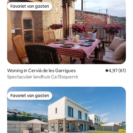
Favoriet van gasten
Favoriet van gasten
Woning in Cervià de les Garrigues
Gemiddelde be
4,97 (61)
Spectaculair landhuis Ca l'Esquerré
Favoriet van gasten
Favoriet van gasten