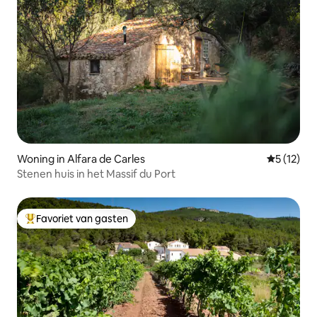
Woning in Alfara de Carles
Gemiddeld
5 (12)
Stenen huis in het Massif du Port
Favoriet van gasten
Topfavoriet van gasten