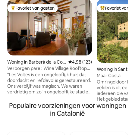
Favoriet van gasten
Favoriet van g
Topfavoriet van gasten
Topfavoriet van 
Woning in Barberà de la Con
Gemiddelde beoordeling van 4,9
4,98 (123)
ca
Verborgen parel: Wine Village Rooftop
Woning in Sant Fer
Retreat
“Les Voltes is een ongelooflijk huis dat
Maar Costa
doordacht en liefdevol is gerestaureerd.
Omringd door beb
Ons verblijf was magisch. We waren
velden is dit een p
verdrietig om zo 'n ongelooflijke stad en
iedereen die van n
perfecte flat te verlaten.”- Rikki Wood
Het gebied staat 
balken, stenen vloeren en een 200 jaar
Populaire voorzieningen voor woningen
fietspaden, talrij
oud fresco behouden het karakter en de
en historische be
in Catalonië
charme van ons huis. De stijlvolle
We wonen ook op h
renovatie voegt moderne elementen
kleine vrijstaand
toe met het comfort van de gast in
wordt gedeeld met
gedachten. Het dromerige dakterras
we onze moestui