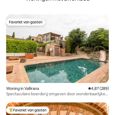
Favoriet van gasten
Favoriet van gasten
Woning in Vallirana
Gemiddelde beo
4,87 (289)
Spectaculaire boerderij omgeven door wonderbaarlijke
uitzichten
Favoriet van gasten
Topfavoriet van gasten