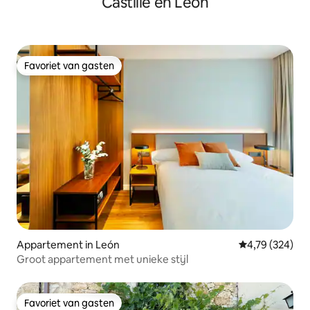
Castilië en León
Favoriet van gasten
Favoriet van gasten
Appartement in León
Gemiddelde beo
4,79 (324)
Groot appartement met unieke stijl
Favoriet van gasten
Favoriet van gasten