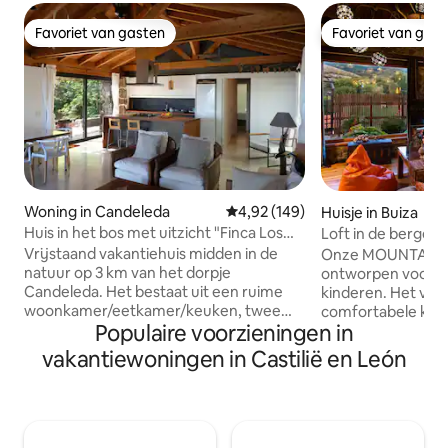
Favoriet van gasten
Favoriet van gas
Favoriet van gasten
Favoriet van gas
Woning in Candeleda
Gemiddelde beoordeling van 4,9
4,92 (149)
Huisje in Buiza
Huis in het bos met uitzicht "Finca Los
Loft in de bergen
Cantuesos"
Vrijstaand vakantiehuis midden in de
Onze MOUNTAIN LO
natuur op 3 km van het dorpje
ontworpen voor k
Candeleda. Het bestaat uit een ruime
kinderen. Het valt
woonkamer/eetkamer/keuken, twee
comfortabele kame
Populaire voorzieningen in
tweepersoonsslaapkamers en twee
fantastisch uitzich
badkamers, georganiseerd op een
Woonkamer met o
vakantiewoningen in Castilië en León
enkele verdieping zonder oneffenheden
panoramisch uitzic
(de ruimte op de onderste verdieping
uitgeruste keuken.
wordt niet verhuurd). Gelegen in de
tweepersoonsbed 
omgeving van La Tijera, op een perceel
Complete badkame
van 7000m2 bos op de berghelling met
Verwarmde panora