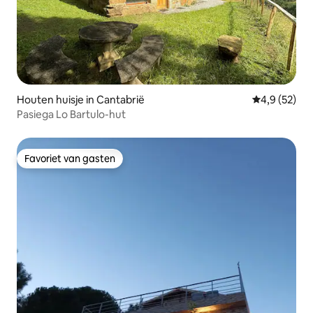
Houten huisje in Cantabrië
Gemiddelde b
4,9 (52)
Pasiega Lo Bartulo-hut
Favoriet van gasten
Favoriet van gasten