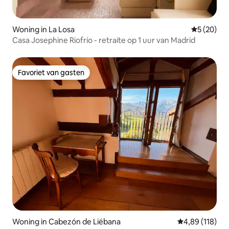
Woning in La Losa
Gemiddelde
5 (20)
Casa Josephine Riofrío - retraite op 1 uur van Madrid
Favoriet van gasten
Favoriet van gasten
Woning in Cabezón de Liébana
Gemiddelde beo
4,89 (118)