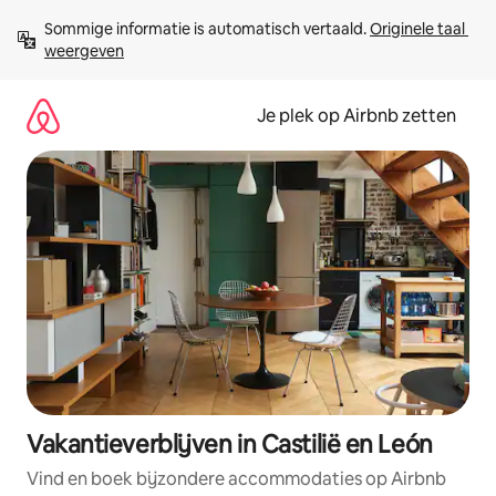
Ga
Sommige informatie is automatisch vertaald. 
Originele taal 
direct
weergeven
naar
inhoud
Je plek op Airbnb zetten
Vakantieverblijven in Castilië en León
Vind en boek bijzondere accommodaties op Airbnb