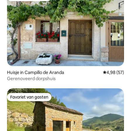
Huisje in Campillo de Aranda
Gemiddelde be
4,98 (57)
Gerenoveerd dorpshuis
Favoriet van gasten
Favoriet van gasten