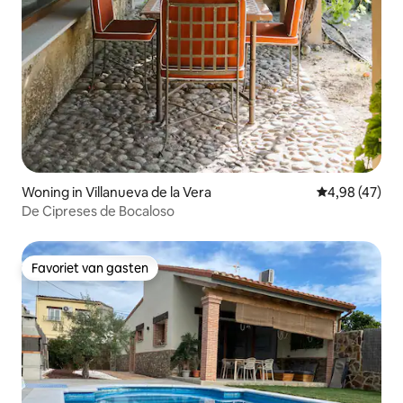
Woning in Villanueva de la Vera
Gemiddelde be
4,98 (47)
De Cipreses de Bocaloso
Favoriet van gasten
Favoriet van gasten