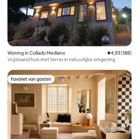
Woning in Collado Mediano
Gemiddelde beo
4,93 (188)
Vrijstaand huis met terras in natuurlijke omgeving
Favoriet van gasten
Favoriet van gasten