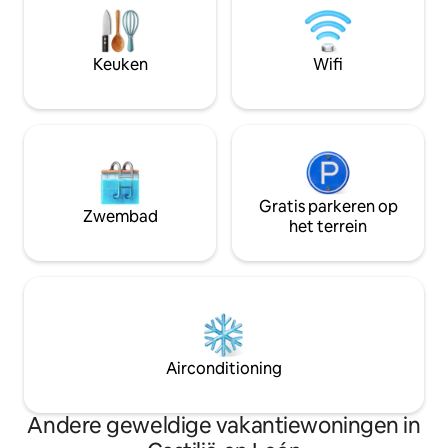
een spectaculair uitzicht op de Tietar-
Zomerkeuken met
vallei. Oude gebied van de olijventeelt
houtgestookte ov
terrassen nu bevolkt door eiken,
zwembad met een
Keuken
Wifi
kastanje en aardbeibomen.
Fonteinen, tuinen
Gratis parkeren op
Zwembad
het terrein
Airconditioning
Andere geweldige vakantiewoningen in