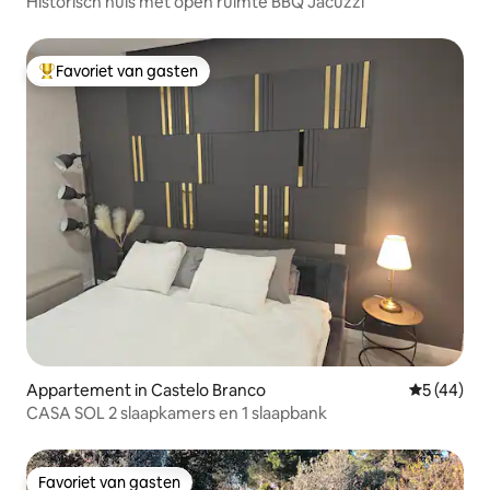
Historisch huis met open ruimte BBQ Jacuzzi
Favoriet van gasten
Topfavoriet van gasten
Appartement in Castelo Branco
Gemiddelde
5 (44)
CASA SOL 2 slaapkamers en 1 slaapbank
Favoriet van gasten