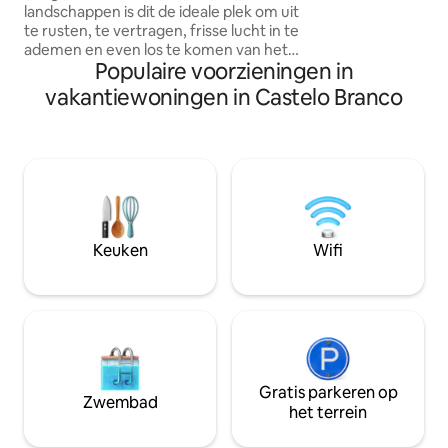
landschappen is dit de ideale plek om uit
complete badkame
te rusten, te vertragen, frisse lucht in te
ademen en even los te komen van het
Populaire voorzieningen in
dagelijkse leven. Op slechts een korte
wandeling vind je een rivieroever met
vakantiewoningen in Castelo Branco
een rivierstrand en lagunes om te
ontdekken, met zuiver, kristalhelder
water, perfect voor momenten van rust
of een duik op de warmste dagen.
Bereid je 's nachts voor op een van de
mooiste schouwspelen van de natuur:
een sterrenhemel zoals je die zelden
hebt gezien, waarbij de sterren zo
Keuken
Wifi
dichtbij lijken, alsof je ze kunt aanraken
💫
Gratis parkeren op
Zwembad
het terrein