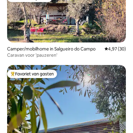
Favoriet van gasten
Camper/mobilhome in Salgueiro do Campo
Gemiddelde be
4,97 (30)
Caravan voor 'pauzeren'
Favoriet van gasten
Topfavoriet van gasten