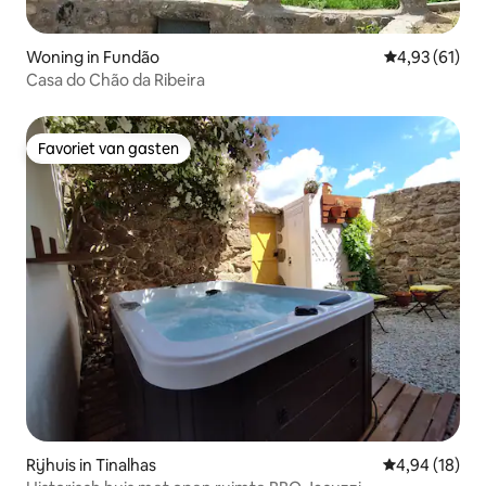
Woning in Fundão
Gemiddelde be
4,93 (61)
Casa do Chão da Ribeira
Favoriet van gasten
Favoriet van gasten
Rijhuis in Tinalhas
Gemiddelde be
4,94 (18)