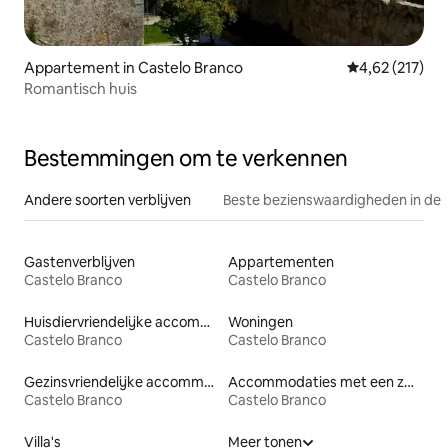
Appartement in Castelo Branco
Gemiddelde beo
4,62 (217)
Romantisch huis
Bestemmingen om te verkennen
Andere soorten verblijven
Beste bezienswaardigheden in de 
Gastenverblijven
Appartementen
Castelo Branco
Castelo Branco
Huisdiervriendelijke accommodaties
Woningen
Castelo Branco
Castelo Branco
Gezinsvriendelijke accommodaties
Accommodaties met een zwembad
Castelo Branco
Castelo Branco
Villa's
Meer tonen