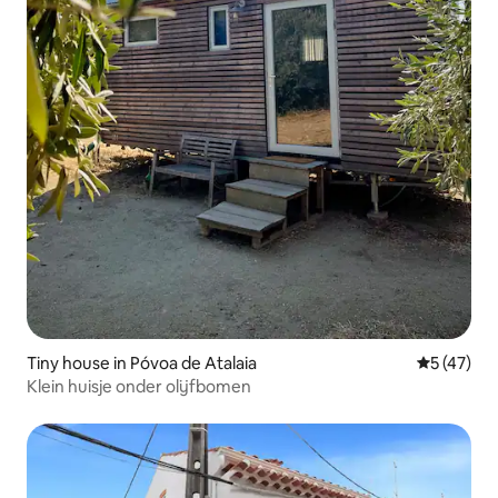
Tiny house in Póvoa de Atalaia
Gemiddelde
5 (47)
Klein huisje onder olijfbomen