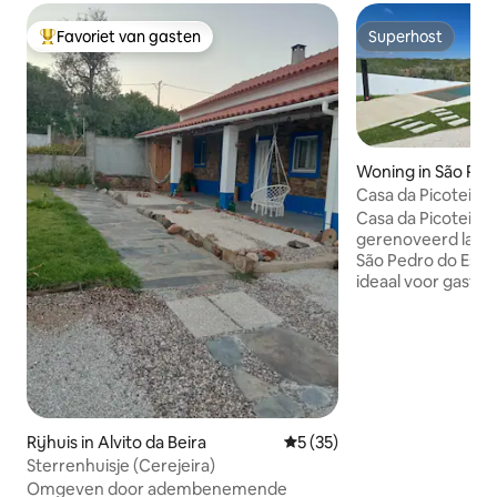
Favoriet van gasten
Superhost
Topfavoriet van gasten
Superhost
Woning in São Ped
Casa da Picoteira
Huisdiervriendeli
Casa da Picoteira 
elektrische voert
gerenoveerd lande
São Pedro do Este
ideaal voor gasten
comfort, privacy e
privétuin van 900 
zoutwaterzwemba
huisdiervriendelijk
oplaadpunt voor e
De accommodatie i
een hoofdwoning 
Rijhuis in Alvito da Beira
Gemiddelde beoordeling van
5 (35)
keuken, badkamer
Sterrenhuisje (Cerejeira)
plus een aparte w
Omgeven door adembenemende
slaapkamer en wer