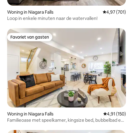
Woning in Niagara Falls
Gemiddelde beo
4,97 (701)
Loop in enkele minuten naar de watervallen!
Favoriet van gasten
Favoriet van gasten
Woning in Niagara Falls
Gemiddelde beo
4,91 (150)
Familieoase met speelkamer, kingsize bed, bubbelbad en
zwembad