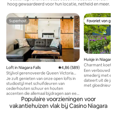
hoog gewaardeerd voor hun locatie, netheid en meer.
Superhost
Favoriet van gas
Superhost
Favoriet van gas
Huisje in Niagara Fa
Charmant koetshui
Loft in Niagara Falls
Gemiddelde beoordeling van 4,8
4,86 (589)
Country
Een verbouwd koe
Stijlvol gerenoveerde Queen Victoria
smederij met een 
Loft
Je zult genieten van onze open lofts in
dateert uit de jar
studiostijl met schuifdeuren van
met gloednieuwe
cederhouten schuur en houten
voorzieningen. Dit
accenten die allemaal bijdragen aan een
loftslaapkamer, i
Populaire voorzieningen voor
echt unieke gastervaring! De hele loft is
uitdagingen hebb
van jou! sms of bel 905 321 5150 De loft
vakantiehuizen vlak bij Casino Niagara
Centraal gelegen n
ligt in de buurt van de historische Queen
Parkway, Niagara-o
Street in het centrum van Niagara Falls,
wijnmakerijen en 