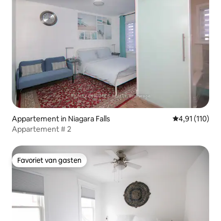
Appartement in Niagara Falls
Gemiddelde be
4,91 (110)
Appartement # 2
Favoriet van gasten
Favoriet van gasten