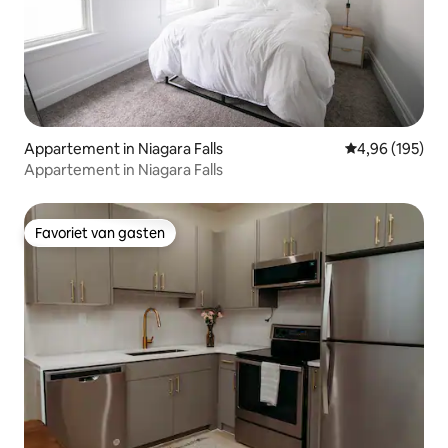
Appartement in Niagara Falls
Gemiddelde beo
4,96 (195)
Appartement in Niagara Falls
Favoriet van gasten
Favoriet van gasten