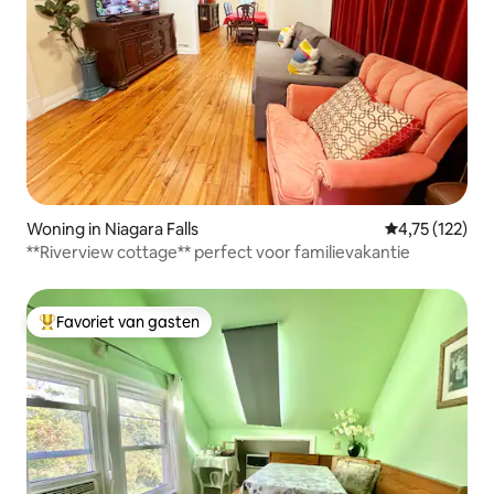
Woning in Niagara Falls
Gemiddelde be
4,75 (122)
**Riverview cottage** perfect voor familievakantie
Favoriet van gasten
Topfavoriet van gasten