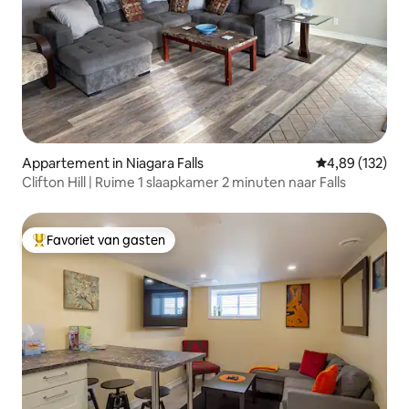
Appartement in Niagara Falls
Gemiddelde beo
4,89 (132)
Clifton Hill | Ruime 1 slaapkamer 2 minuten naar Falls
Favoriet van gasten
Topfavoriet van gasten