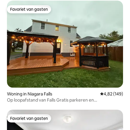
Favoriet van gasten
Favoriet van gasten
Woning in Niagara Falls
Gemiddelde beo
4,82 (149)
Op loopafstand van Falls Gratis parkeren en
schoonmaken
Favoriet van gasten
Favoriet van gasten