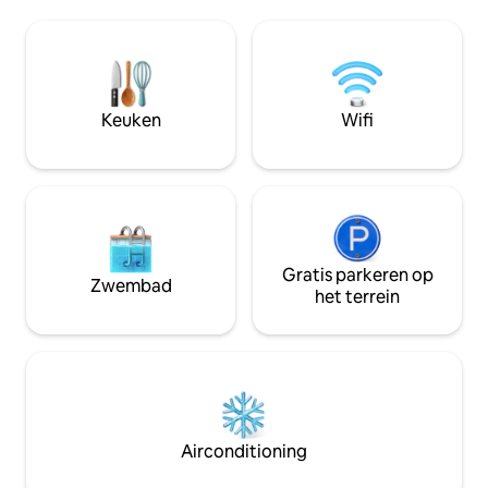
Ontario. Het ligt dicht bij restaurants en
winkelcentrum in 
bars, maar ook bijenkamers en
aanbevolen). Een 
ambachtelijke koffiebars. Casino 's en
ontmoetingsplaats
het toeristische district Clifton Hill liggen
een volledige keu
op een paar minuten rijden. Je kunt
buitenruimte klaar
lopen, je auto nemen, uber het of
vrienden te verm
Keuken
Wifi
fietsen van waar je bent. We hebben
zelfs busvervoer. We houden van
Niagara Falls en we streven ernaar om je
de beste klantenservice te geven. Onze
eerste airbnb was onze boot genaamd
Bob 's yer uncle en al onze recensies zijn
5 sterren! Sta ons toe om alles uit de kast
te halen voor je verblijf in onze onlangs
Gratis parkeren op
Zwembad
gerenoveerde ruimte!
het terrein
Airconditioning