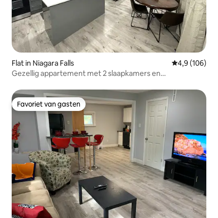
Flat in Niagara Falls
Gemiddelde be
4,9 (106)
Gezellig appartement met 2 slaapkamers en
parkeergelegenheid in Niagara Falls
Favoriet van gasten
Favoriet van gasten