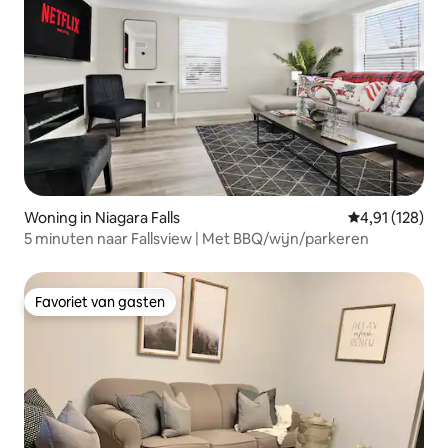
Woning in Niagara Falls
Gemiddelde beo
4,91 (128)
5 minuten naar Fallsview | Met BBQ/wijn/parkeren
Favoriet van gasten
Favoriet van gasten