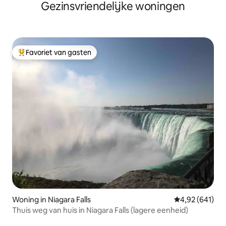
Gezinsvriendelijke woningen
minuten naar de watervallen
Favoriet van gasten
Topfavoriet van gasten
Woning in Niagara Falls
Gemiddelde beo
4,92 (641)
Thuis weg van huis in Niagara Falls (lagere eenheid)