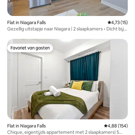
Flat in Niagara Falls
Gemiddelde b
4,73 (15)
Gezellig uitstapje naar Niagara | 2 slaapkamers • Dicht bij
de watervallen
Favoriet van gasten
Favoriet van gasten
Flat in Niagara Falls
Gemiddelde beo
4,88 (154)
Chique, eigentijds appartement met 2 slaapkamers| 5