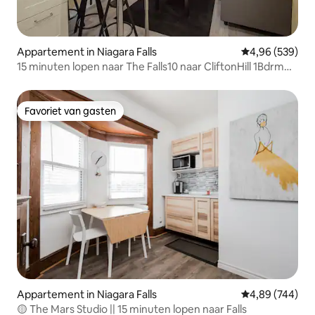
Appartement in Niagara Falls
Gemiddelde beo
4,96 (539)
15 minuten lopen naar The Falls10 naar CliftonHill 1Bdrm
Apt
Favoriet van gasten
Favoriet van gasten
Appartement in Niagara Falls
Gemiddelde beo
4,89 (744)
🟡 The Mars Studio || 15 minuten lopen naar Falls