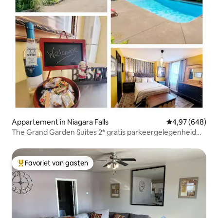
Appartement in Niagara Falls
Gemiddelde beo
4,97 (648)
The Grand Garden Suites 2* gratis parkeergelegenheid
(met vergunning)
Favoriet van gasten
Topfavoriet van gasten