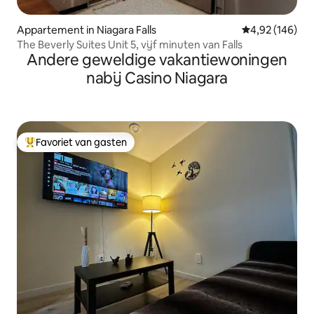
Appartement in Niagara Falls
Gemiddelde beo
4,92 (146)
The Beverly Suites Unit 5, vijf minuten van Falls
Andere geweldige vakantiewoningen
nabij Casino Niagara
Favoriet van gasten
Topfavoriet van gasten