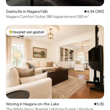
Gastsuite in Niagara Falls
Gemiddelde beo
4,94 (290)
Niagara Comfort Suites 1BR Appartement 550 m²
Favoriet van gasten
Topfavoriet van gasten
Woning in Niagara-on-the-Lake
Gemiddeld
5 (8)
The White Haus | Boetiek | Historisch park | Wijnhuis