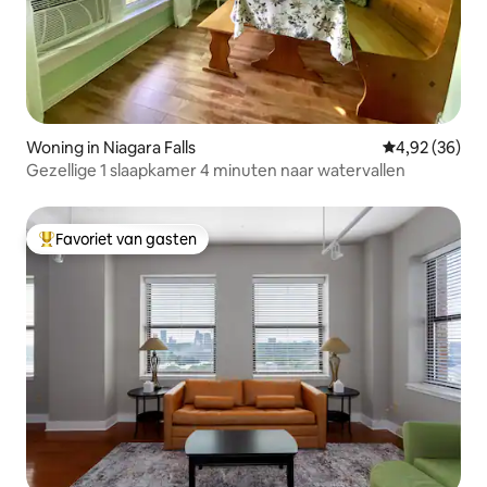
Woning in Niagara Falls
Gemiddelde be
4,92 (36)
Gezellige 1 slaapkamer 4 minuten naar watervallen
Favoriet van gasten
Topfavoriet van gasten