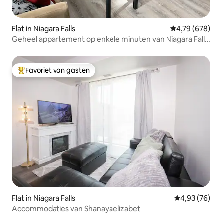
Flat in Niagara Falls
Gemiddelde beo
4,79 (678)
Geheel appartement op enkele minuten van Niagara Falls
(VS)
Favoriet van gasten
Topfavoriet van gasten
Flat in Niagara Falls
Gemiddelde be
4,93 (76)
Accommodaties van Shanayaelizabet