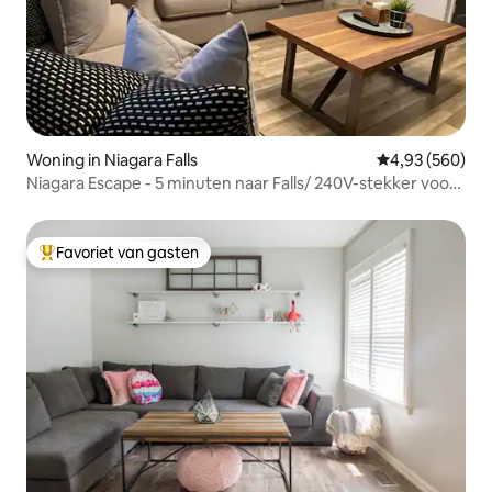
Woning in Niagara Falls
Gemiddelde beo
4,93 (560)
Niagara Escape - 5 minuten naar Falls/ 240V-stekker voor
EV
Favoriet van gasten
Topfavoriet van gasten