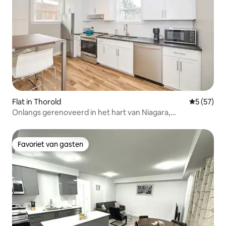
Flat in Thorold
Gemiddelde
5 (57)
Onlangs gerenoveerd in het hart van Niagara,
appartement 1
Favoriet van gasten
Favoriet van gasten