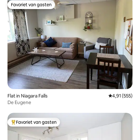
Favoriet van gasten
Favoriet van gasten
Flat in Niagara Falls
Gemiddelde beo
4,91 (555)
De Eugene
Favoriet van gasten
Topfavoriet van gasten