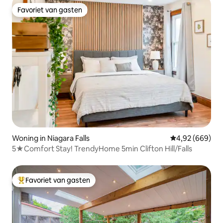
Favoriet van gasten
Favoriet van gasten
Woning in Niagara Falls
Gemiddelde beo
4,92 (669)
5★Comfort Stay! TrendyHome 5min Clifton Hill/Falls
Favoriet van gasten
Topfavoriet van gasten