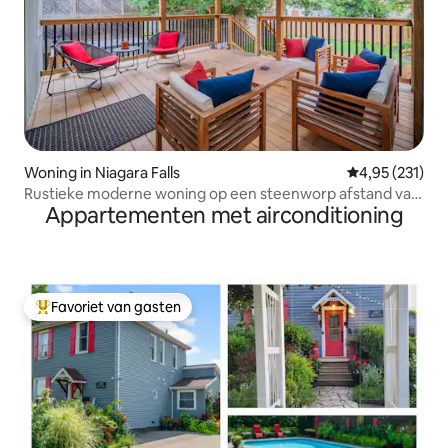
Woning in Niagara Falls
Gemiddelde beo
4,95 (231)
Rustieke moderne woning op een steenworp afstand van
Appartementen met airconditioning
Niagara Falls & NOTL
Favoriet van gasten
Topfavoriet van gasten