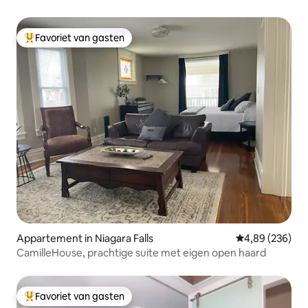
Favoriet van gasten
Topfavoriet van gasten
Appartement in Niagara Falls
Gemiddelde beo
4,89 (236)
CamilleHouse, prachtige suite met eigen open haard
Favoriet van gasten
Topfavoriet van gasten