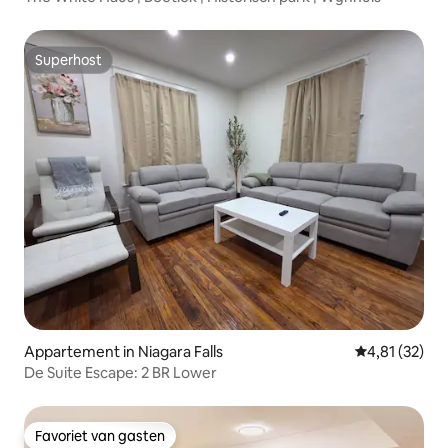
Superhost
Superhost
Appartement in Niagara Falls
Gemiddelde be
4,81 (32)
De Suite Escape: 2 BR Lower
Favoriet van gasten
Favoriet van gasten