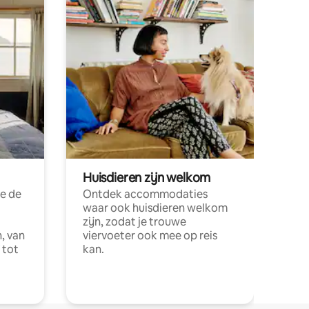
Huisdieren zijn welkom
e de
Ontdek accommodaties
waar ook huisdieren welkom
zijn, zodat je trouwe
, van
viervoeter ook mee op reis
 tot
kan.