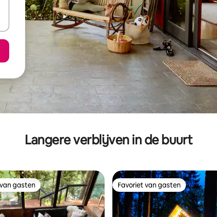
Langere verblijven in de buurt
 van gasten
Favoriet van gasten
 van gasten
Favoriet van gasten