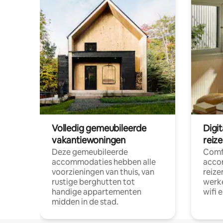
Volledig gemeubileerde
Digi
vakantiewoningen
reiz
Deze gemeubileerde
Comf
accommodaties hebben alle
acco
voorzieningen van thuis, van
reize
rustige berghutten tot
werke
handige appartementen
wifi 
midden in de stad.