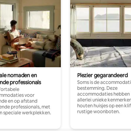
tale nomaden en
Plezier gegarandeerd
ende professionals
Soms is de accommodati
bestemming. Deze
ortabele
accommodaties hebben
mmodaties voor
allerlei unieke kenmerken
nde en op afstand
houten huisjes op een klif
nde professionals, met
rustige woonboten.
en speciale werkplekken.