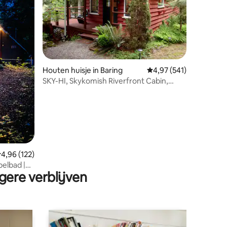
ecensies
Houten huisje in Baring
Gemiddelde beoordeling
4,97 (541)
SKY-HI, Skykomish Riverfront Cabin,
Huisdiervriendelijk
emiddelde beoordeling van 4,96 op 5, 122 recensies
4,96 (122)
elbad |
gere verblijven