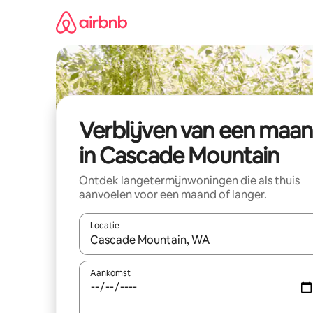
Ga
direct
naar
inhoud
Verblijven van een maa
in Cascade Mountain
Ontdek langetermijnwoningen die als thuis
aanvoelen voor een maand of langer.
Locatie
Wanneer er resultaten beschikbaar zijn, maak je 
Aankomst