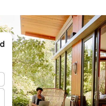
nd
een keuze met je de pijltjestoetsen omhoog en omlaag, óf door te tikk