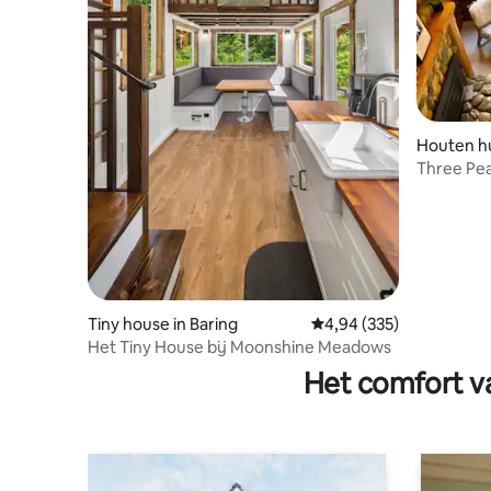
Houten hu
Three Pea
Sauna, Hu
Tiny house in Baring
Gemiddelde beoordeling
4,94 (335)
Het Tiny House bij Moonshine Meadows
Het comfort va