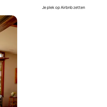
Je plek op Airbnb zetten
en of swipen.