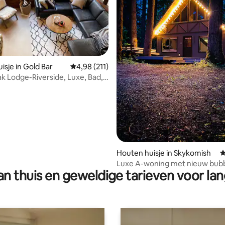
isje in Gold Bar
Gemiddelde beoordeling van 4,98 op 5, 211 r
4,98 (211)
k Lodge-Riverside, Luxe, Bad,
isdieren
 van 4,94 op 5, 335 recensies
Houten huisje in Skykomish
G
Luxe A-woning met nieuw bubb
n thuis en geweldige tarieven voor lan
Misty Mtn Haus