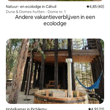
Natuur- en ecolodge in Cáhuil
Gemiddelde be
4,85 (40)
Dune & Domes-hutten - Dome nr. 1
Andere vakantieverblijven in een
ecolodge
Hotelkamer in Pichilemu
Gemiddelde b
4,91 (11)