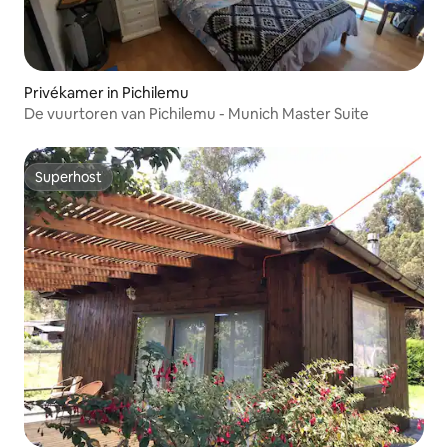
Privékamer in Pichilemu
De vuurtoren van Pichilemu - Munich Master Suite
Superhost
Superhost