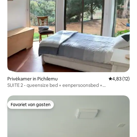
Privékamer in Pichilemu
Gemiddelde be
4,83 (12)
SUITE 2 - queensize bed + eenpersoonsbed +
privébadkamer
Favoriet van gasten
Favoriet van gasten