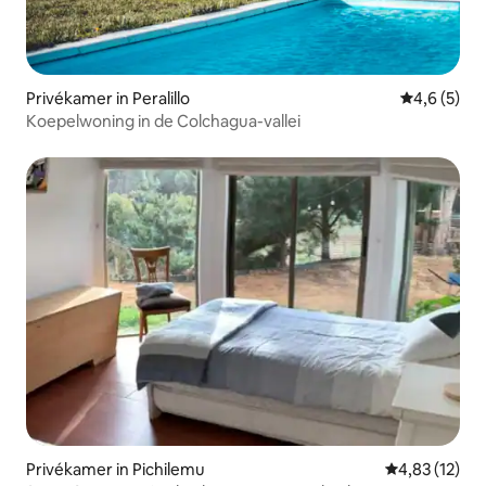
Privékamer in Peralillo
Gemiddelde 
4,6 (5)
Koepelwoning in de Colchagua-vallei
Privékamer in Pichilemu
Gemiddelde be
4,83 (12)