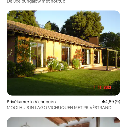
Deluxe bungalow met hot tub
Privékamer in Vichuquén
Gemiddelde b
4,89 (9)
MOOI HUIS IN LAGO VICHUQUEN MET PRIVÉSTRAND