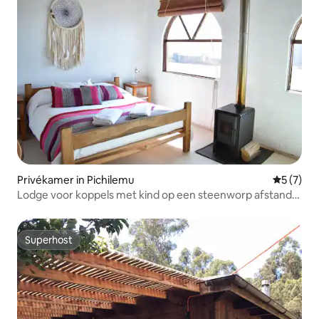
Privékamer in Pichilemu
Gemiddeld
5 (7)
Lodge voor koppels met kind op een steenworp afstand
van de zee
Superhost
Superhost