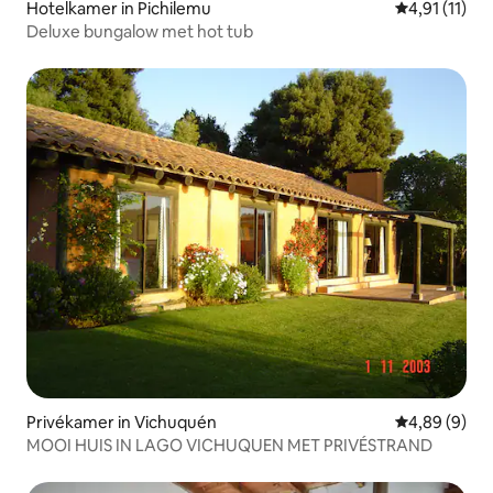
Hotelkamer in Pichilemu
Gemiddelde b
4,91 (11)
Deluxe bungalow met hot tub
Privékamer in Vichuquén
Gemiddelde b
4,89 (9)
MOOI HUIS IN LAGO VICHUQUEN MET PRIVÉSTRAND