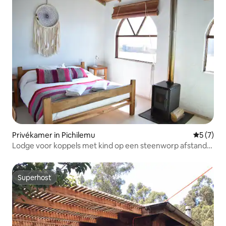
Privékamer in Pichilemu
Gemiddeld
5 (7)
Lodge voor koppels met kind op een steenworp afstand
van de zee
Superhost
Superhost