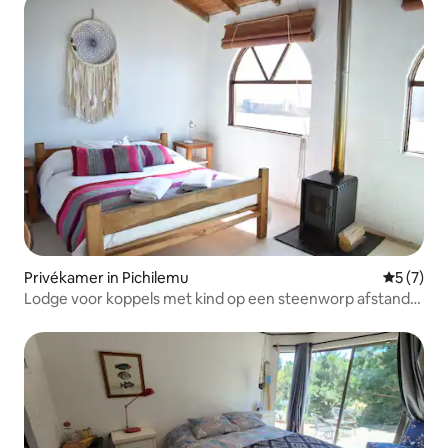
Privékamer in Pichilemu
Gemiddeld
5 (7)
Lodge voor koppels met kind op een steenworp afstand
van de zee