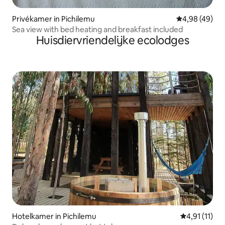
Privékamer in Pichilemu
Gemiddelde be
4,98 (49)
Sea view with bed heating and breakfast included
Huisdiervriendelijke ecolodges
Hotelkamer in Pichilemu
Gemiddelde b
4,91 (11)