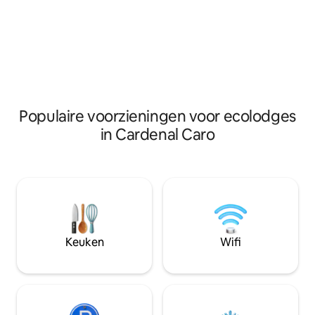
dat door ons wordt bezorgd, een
privébubbelbad dat 
rondleiding door de Colchagua-vallei en
inbegrepen, deel 
zijn talloze wijngaarden, prachtige
momenten in de ba
restaurants en zijn prachtige historische
uitgerust voor ba
dorpen. We worden bediend door de
de gezellige warm
eigenaren en beloven een
Een perfect toevl
onvergetelijke ervaring te bieden.
rusten en contact
natuur.
Populaire voorzieningen voor ecolodges
in Cardenal Caro
Keuken
Wifi