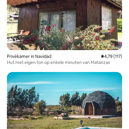
Privékamer in Navidad
Gemiddelde be
4,79 (117)
Hut met eigen ton op enkele minuten van Matanzas