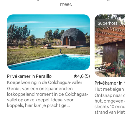
meer.
Superhost
Superhost
Privékamer in Peralillo
Gemiddelde beoordeling van 
4,6 (5)
Koepelwoning in de Colchagua-vallei
Privékamer in Nav
Geniet van een ontspannend en
Hut met eigen ton
loskoppelend moment in de Colchagua-
van Matanzas
Ontsnap naar deze
vallei op onze koepel. Ideaal voor
hut, omgeven door
koppels, hier kun je prachtige
slechts 10 minute
zonsondergangen aanschouwen,
strand van Matanz
afkoelen in ons zwembad, een rijke wijn
ontspanning in ee
delen met elkaar praten of spelen, de
met een spectacula
dag beginnen met een prachtig ontbijt
sterren en de natu