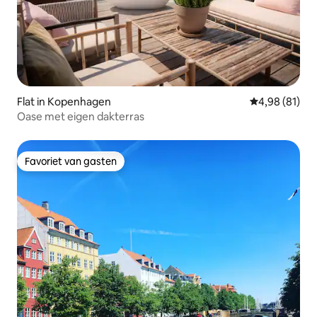
Flat in Kopenhagen
Gemiddelde be
4,98 (81)
Oase met eigen dakterras
Favoriet van gasten
Favoriet van gasten