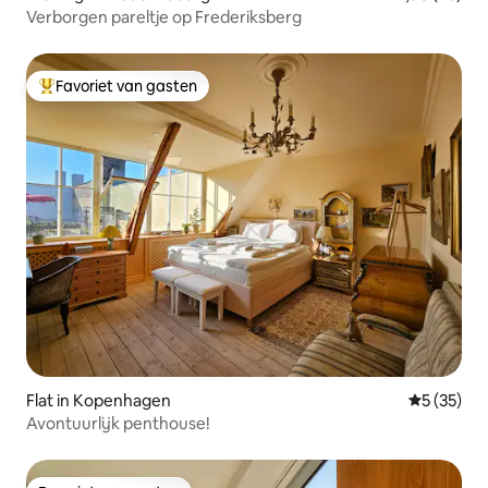
Verborgen pareltje op Frederiksberg
Favoriet van gasten
Topfavoriet van gasten
Flat in Kopenhagen
Gemiddelde
5 (35)
Avontuurlijk penthouse!