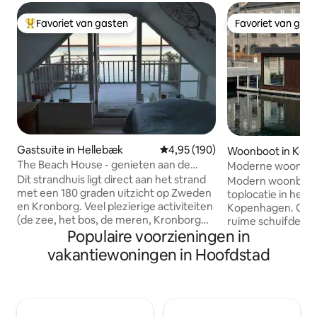
Favoriet van gasten
Favoriet van gas
Topfavoriet van gasten
Favoriet van gas
Gastsuite in Hellebæk
Gemiddelde beoordeling van 4,9
4,95 (190)
Woonboot in Kop
The Beach House - genieten aan de
Moderne woonboot
waterkant
Toplocatie in het
Dit strandhuis ligt direct aan het strand
Modern woonboot 
met een 180 graden uitzicht op Zweden
toplocatie in het 
en Kronborg. Veel plezierige activiteiten
Kopenhagen. Grote ramen en een
(de zee, het bos, de meren, Kronborg
ruime schuifdeur d
Populaire voorzieningen in
Castle en Søfartsmuseet (Unesco
uitkomt, creëren e
Attraction). Je zult genieten van dit huis
leefruimte. De woonboot ligt in een
vakantiewoningen in Hoofdstad
vanwege het fantastische uitzicht op de
exclusief gebied a
zee, directe beoordeling van de zee en
Operagebouw en 
het licht. Aan de overkant van de weg
gemakkelijke toe
ligt het bewaard gebleven bos
vervoer, de super
Teglstruphegn met grote oude
stadscentrum, res