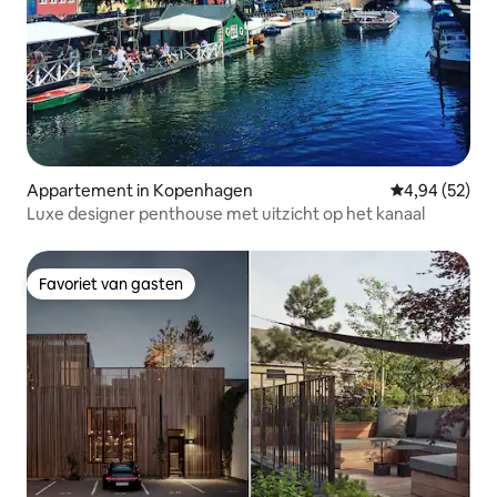
Appartement in Kopenhagen
Gemiddelde be
4,94 (52)
Luxe designer penthouse met uitzicht op het kanaal
Favoriet van gasten
Favoriet van gasten