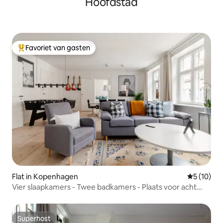
Hoofdstad
Favoriet van gasten
Topfavoriet van gasten
Flat in Kopenhagen
Gemiddelde
5 (10)
Vier slaapkamers - Twee badkamers - Plaats voor acht
personen
Superhost
Superhost