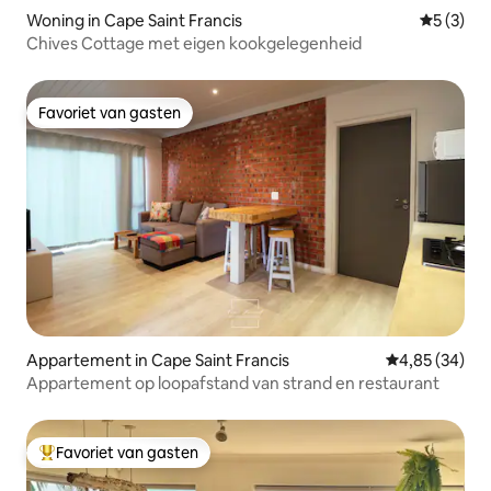
Woning in Cape Saint Francis
Gemiddeld
5 (3)
Chives Cottage met eigen kookgelegenheid
Favoriet van gasten
Favoriet van gasten
Appartement in Cape Saint Francis
Gemiddelde be
4,85 (34)
Appartement op loopafstand van strand en restaurant
Favoriet van gasten
Topfavoriet van gasten