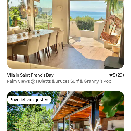
Villa in Saint Francis Bay
Gemiddelde
5 (29)
Palm Views @ Huletts & Bruces Surf & Granny 's Pool
Favoriet van gasten
Favoriet van gasten