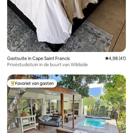
Gastsuite in Cape Saint Francis
Gemiddelde be
4,98 (41)
Privéstudiotuin in de buurt van Wildside
Favoriet van gasten
Topfavoriet van gasten