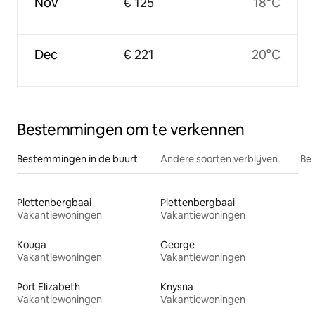
Nov
€ 125
18°C
Dec
€ 221
20°C
Bestemmingen om te verkennen
Bestemmingen in de buurt
Andere soorten verblijven
Bes
Plettenbergbaai
Plettenbergbaai
Vakantiewoningen
Vakantiewoningen
Kouga
George
Vakantiewoningen
Vakantiewoningen
Port Elizabeth
Knysna
Vakantiewoningen
Vakantiewoningen