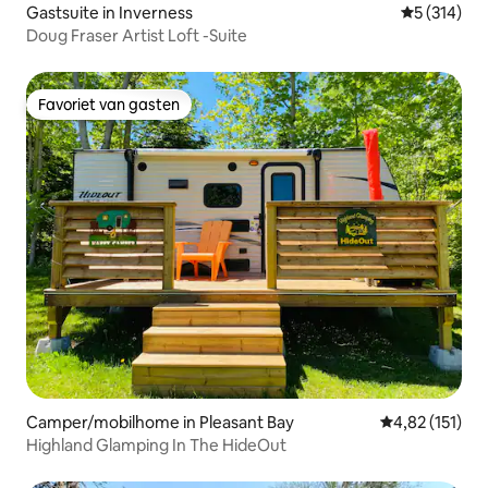
Gastsuite in Inverness
Gemiddelde 
5 (314)
Doug Fraser Artist Loft -Suite
Favoriet van gasten
Favoriet van gasten
Camper/mobilhome in Pleasant Bay
Gemiddelde be
4,82 (151)
Highland Glamping In The HideOut