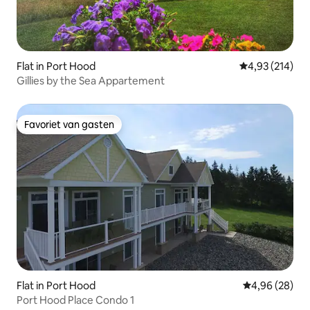
Flat in Port Hood
Gemiddelde beo
4,93 (214)
Gillies by the Sea Appartement
Favoriet van gasten
Favoriet van gasten
Flat in Port Hood
Gemiddelde be
4,96 (28)
Port Hood Place Condo 1