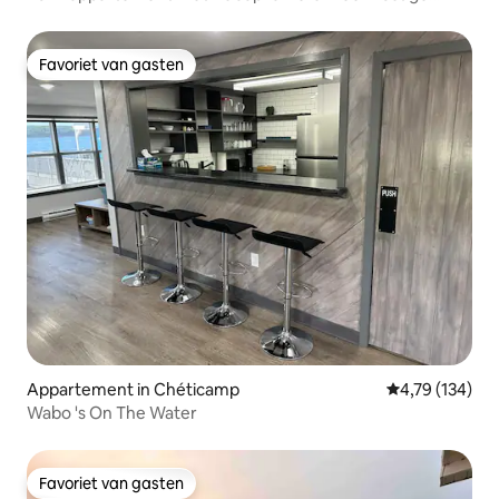
buurt
Favoriet van gasten
Favoriet van gasten
Appartement in Chéticamp
Gemiddelde beo
4,79 (134)
Wabo 's On The Water
Favoriet van gasten
Favoriet van gasten