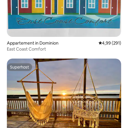
Appartement in Dominion
Gemiddelde beo
4,99 (291)
East Coast Comfort
Superhost
Superhost