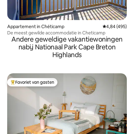
Appartement in Chéticamp
Gemiddelde beo
4,84 (495)
De meest gewilde accommodatie in Cheticamp
Andere geweldige vakantiewoningen
nabij Nationaal Park Cape Breton
Highlands
Favoriet van gasten
Topfavoriet van gasten