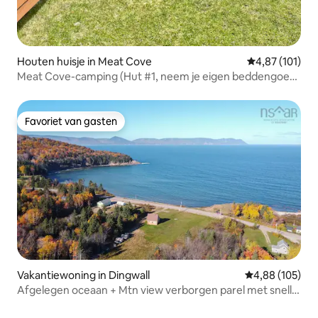
Houten huisje in Meat Cove
Gemiddelde beo
4,87 (101)
Meat Cove-camping (Hut #1, neem je eigen beddengoed
mee)
Favoriet van gasten
Favoriet van gasten
Vakantiewoning in Dingwall
Gemiddelde beo
4,88 (105)
Afgelegen oceaan + Mtn view verborgen parel met snelle
WIFI