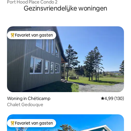
Port Hood Place Condo 2
Gezinsvriendelijke woningen
Favoriet van gasten
Topfavoriet van gasten
Woning in Chéticamp
Gemiddelde beo
4,99 (130)
Chalet Gedouque
Favoriet van gasten
Topfavoriet van gasten