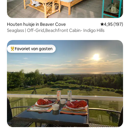
Houten huisje in Beaver Cove
Gemiddelde beo
4,95 (197)
Seaglass | Off-Grid,Beachfront Cabin- Indigo Hills
Favoriet van gasten
Topfavoriet van gasten