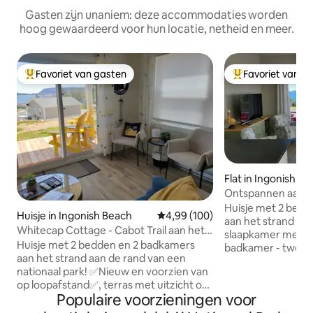
Gasten zijn unaniem: deze accommodaties worden
hoog gewaardeerd voor hun locatie, netheid en meer.
Favoriet van gasten
Favoriet van g
Topfavoriet van gasten
Topfavoriet van 
Flat in Ingonish B
Ontspannen aan d
zeebries
Huisje met 2 bed
Huisje in Ingonish Beach
Gemiddelde beoordeling van 4,9
4,99 (100)
aan het strand Geniet van: - een grote
Whitecap Cottage - Cabot Trail aan het
slaapkamer met ki
strand
Huisje met 2 bedden en 2 badkamers
badkamer - tweed
aan het strand aan de rand van een
queensize bed - 
nationaal park! ✅Nieuw en voorzien van
mooie keuken - t
op loopafstand✅, terras met uitzicht op
minuten rijden n
Populaire voorzieningen voor
de oceaan ✅Open concept, 9 voet
Atlantic Gondola -
plafonds, brede terrasdeuren ✅Bedrm