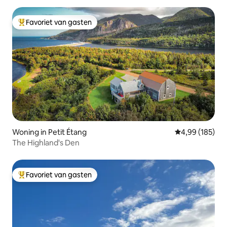
Favoriet van gasten
Topfavoriet van gasten
Woning in Petit Étang
Gemiddelde beo
4,99 (185)
The Highland's Den
Favoriet van gasten
Topfavoriet van gasten