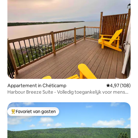
Appartement in Chéticamp
Gemiddelde beo
4,97 (108)
Harbour Breeze Suite - Volledig toegankelijk voor mensen
met een handicap
Favoriet van gasten
Topfavoriet van gasten