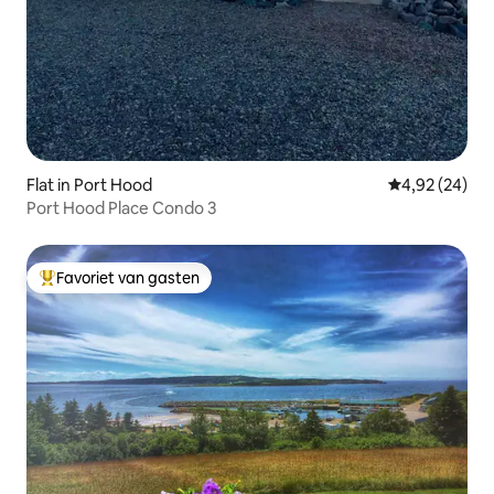
Flat in Port Hood
Gemiddelde be
4,92 (24)
Port Hood Place Condo 3
Favoriet van gasten
Topfavoriet van gasten