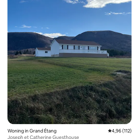
Woning in Grand Étang
Gemiddelde beo
4,96 (112)
Joseph et Catherine Guesthouse