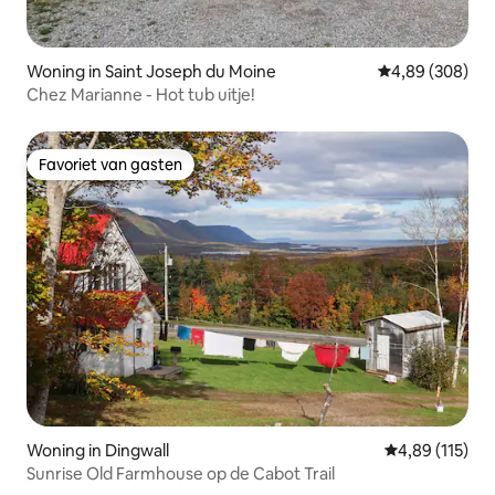
Woning in Saint Joseph du Moine
Gemiddelde beo
4,89 (308)
Chez Marianne - Hot tub uitje!
Favoriet van gasten
Favoriet van gasten
Woning in Dingwall
Gemiddelde beo
4,89 (115)
Sunrise Old Farmhouse op de Cabot Trail