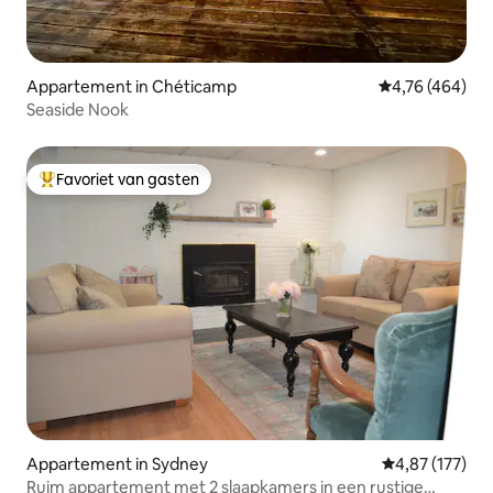
Appartement in Chéticamp
Gemiddelde beo
4,76 (464)
Seaside Nook
Favoriet van gasten
Topfavoriet van gasten
Appartement in Sydney
Gemiddelde beo
4,87 (177)
Ruim appartement met 2 slaapkamers in een rustige