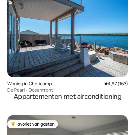
Woning in Chéticamp
Gemiddelde beo
4,97 (163)
De Pearl - Oceanfront
Appartementen met airconditioning
Favoriet van gasten
Topfavoriet van gasten