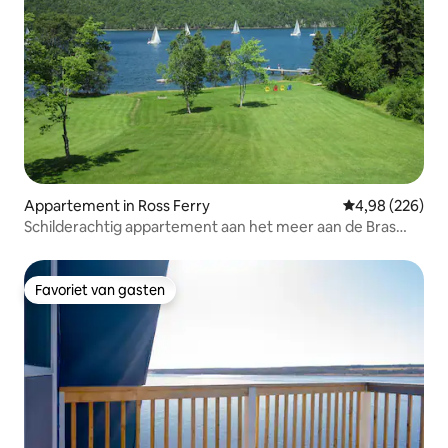
Appartement in Ross Ferry
Gemiddelde beo
4,98 (226)
Schilderachtig appartement aan het meer aan de Bras
D'or Lakes
Favoriet van gasten
Favoriet van gasten