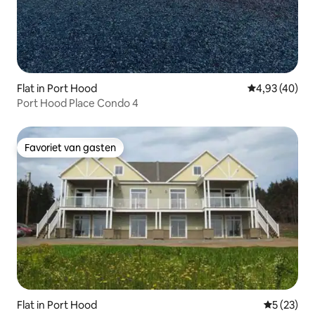
Flat in Port Hood
Gemiddelde be
4,93 (40)
Port Hood Place Condo 4
Favoriet van gasten
Favoriet van gasten
Flat in Port Hood
Gemiddelde
5 (23)