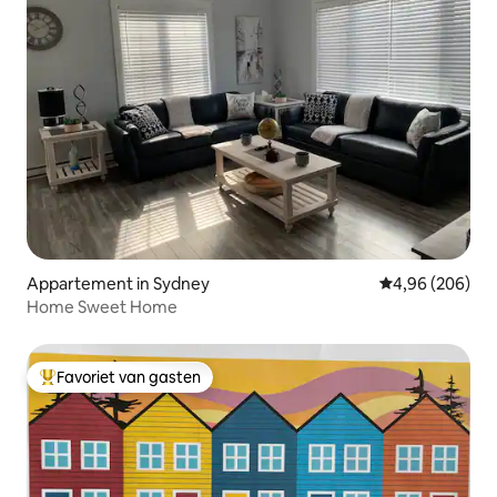
Appartement in Sydney
Gemiddelde beo
4,96 (206)
Home Sweet Home
Favoriet van gasten
Topfavoriet van gasten