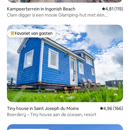
Kampeerterrein in Ingonish Beach
Gemiddelde be
4,81 (115)
Clam digger is een mooie Glamping-hut met één
slaapkamer
Favoriet van gasten
Topfavoriet van gasten
Tiny house in Saint Joseph du Moine
Gemiddelde beo
4,96 (166)
Boerderij – Tiny house aan de oceaan, resort