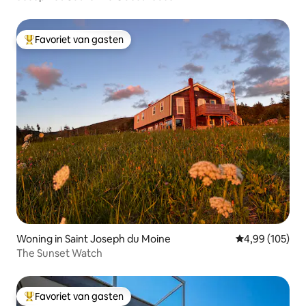
Favoriet van gasten
Topfavoriet van gasten
Woning in Saint Joseph du Moine
Gemiddelde beo
4,99 (105)
The Sunset Watch
Favoriet van gasten
Topfavoriet van gasten