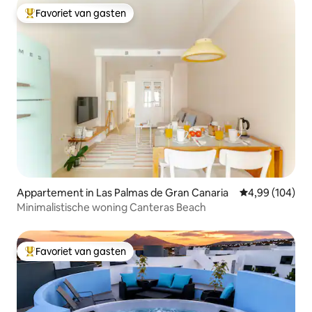
Favoriet van gasten
Topfavoriet van gasten
Appartement in Las Palmas de Gran Canaria
Gemiddelde beo
4,99 (104)
Minimalistische woning Canteras Beach
Favoriet van gasten
Topfavoriet van gasten