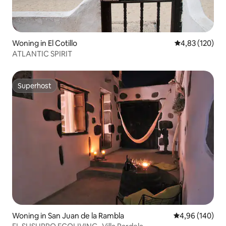
Woning in El Cotillo
Gemiddelde beo
4,83 (120)
ATLANTIC SPIRIT
Superhost
Superhost
Woning in San Juan de la Rambla
Gemiddelde beo
4,96 (140)