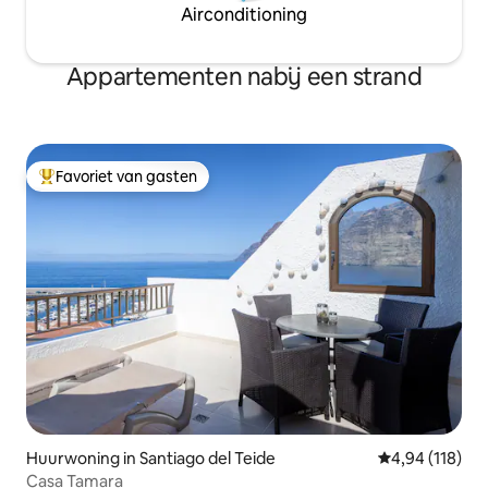
Airconditioning
Appartementen nabij een strand
Favoriet van gasten
Topfavoriet van gasten
Huurwoning in Santiago del Teide
Gemiddelde beo
4,94 (118)
Casa Tamara