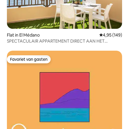
Flat in El Médano
Gemiddelde beo
4,95 (149)
SPECTACULAIR APPARTEMENT DIRECT AAN HET
STRAND
Favoriet van gasten
Favoriet van gasten