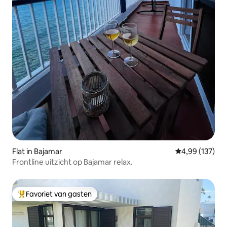
Flat in Bajamar
Gemiddelde beo
4,99 (137)
Frontline uitzicht op Bajamar relax.
Favoriet van gasten
Topfavoriet van gasten