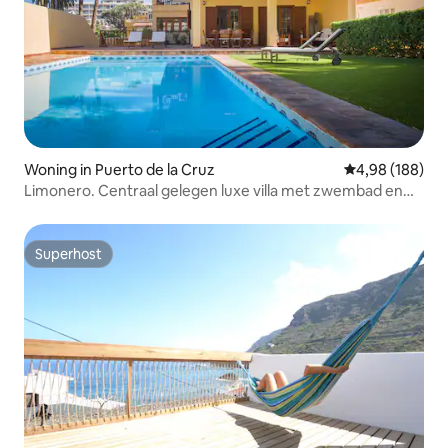
Woning in Puerto de la Cruz
Gemiddelde beo
4,98 (188)
Limonero. Centraal gelegen luxe villa met zwembad en
barbecue.
Superhost
Superhost