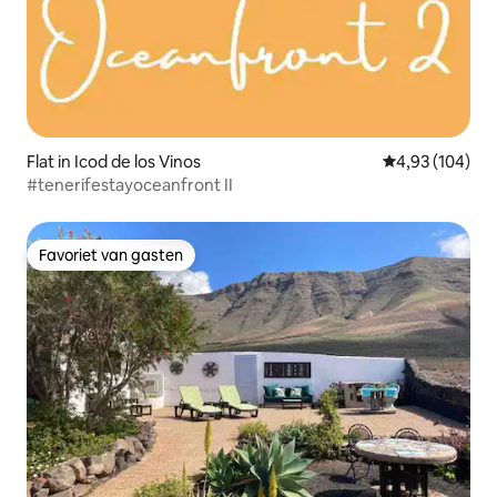
Flat in Icod de los Vinos
Gemiddelde beo
4,93 (104)
#tenerifestayoceanfront II
Favoriet van gasten
Favoriet van gasten