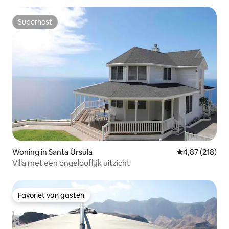
Superhost
Superhost
Woning in Santa Úrsula
Gemiddelde beo
4,87 (218)
Villa met een ongelooflijk uitzicht
Favoriet van gasten
Favoriet van gasten