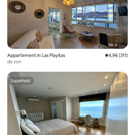
Appartement in Las Playitas
Gemiddelde beo
4,96 (311)
de zon
Superhost
Superhost