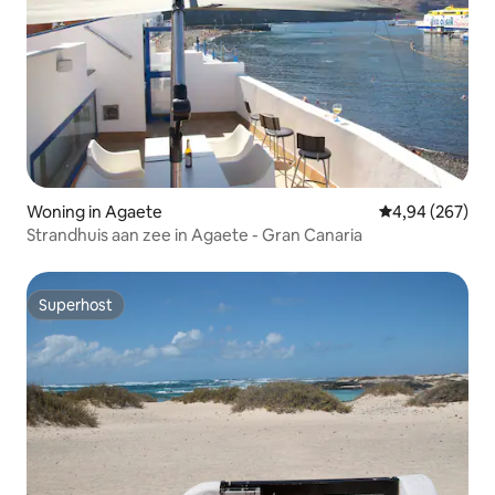
Woning in Agaete
Gemiddelde beo
4,94 (267)
Strandhuis aan zee in Agaete - Gran Canaria
Superhost
Superhost