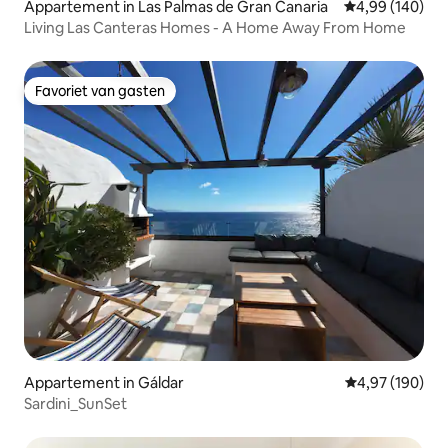
Appartement in Las Palmas de Gran Canaria
Gemiddelde beo
4,99 (140)
Living Las Canteras Homes - A Home Away From Home
Favoriet van gasten
Favoriet van gasten
Appartement in Gáldar
Gemiddelde beo
4,97 (190)
Sardini_SunSet