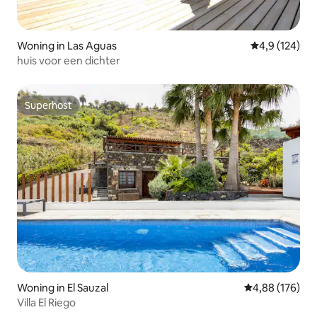
Woning in Las Aguas
Gemiddelde be
4,9 (124)
huis voor een dichter
Superhost
Superhost
Woning in El Sauzal
Gemiddelde beo
4,88 (176)
Villa El Riego