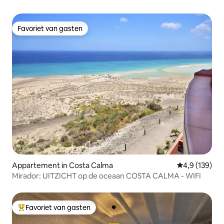
Favoriet van gasten
Favoriet van gasten
Appartement in Costa Calma
Gemiddelde be
4,9 (139)
Mirador: UITZICHT op de oceaan COSTA CALMA - WIFI
Favoriet van gasten
Topfavoriet van gasten