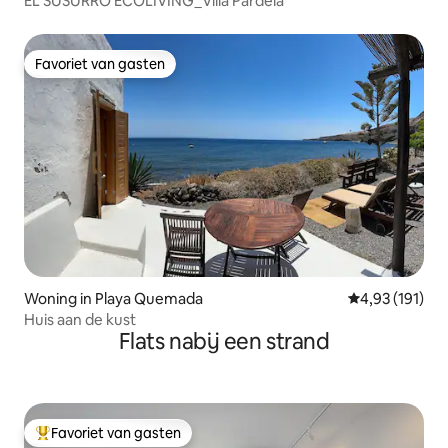
EL SUSURRO ECOLIVING_Villa Pardela
Favoriet van gasten
Favoriet van gasten
Woning in Playa Quemada
Gemiddelde beo
4,93 (191)
Huis aan de kust
Flats nabij een strand
Favoriet van gasten
Topfavoriet van gasten