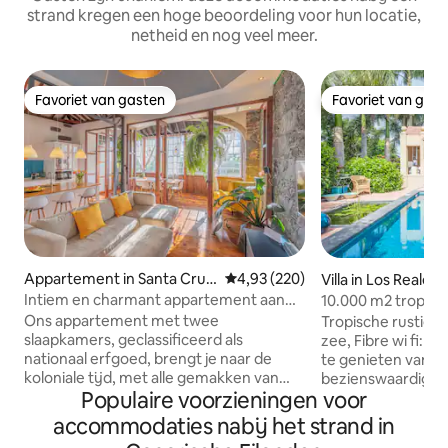
strand kregen een hoge beoordeling voor hun locatie,
netheid en nog veel meer.
Favoriet van gasten
Favoriet van gas
Favoriet van gasten
Favoriet van gas
Appartement in Santa Cruz
Gemiddelde beoordeling van 4,9
4,93 (220)
Villa in Los Realejo
de La Palma
Intiem en charmant appartement aan
10.000 m2 tropisch
het strand
de zee
Ons appartement met twee
Tropische rustige 
slaapkamers, geclassificeerd als
zee, Fibre wi fi: H
nationaal erfgoed, brengt je naar de
te genieten van de 
koloniale tijd, met alle gemakken van
bezienswaardighe
Populaire voorzieningen voor
een modern huis. Gelegen in het
een tuin vol stijl 
centrum van het eiland, in de hoofdstad,
Waarschijnlijk is
accommodaties nabij het strand in
is het de beste plek om de dagelijkse
gezellige hoek h