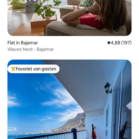
Flat in Bajamar
Gemiddelde beo
4,88 (197)
Waves Nest - Bajamar
Favoriet van gasten
Topfavoriet van gasten