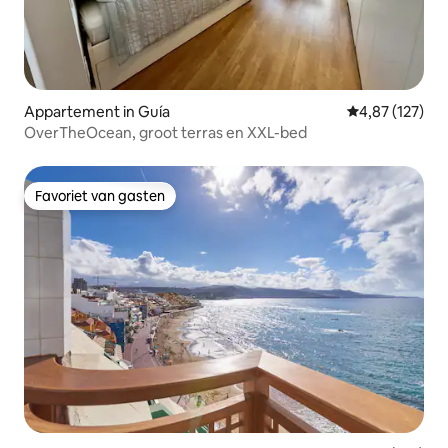
Appartement in Guía
Gemiddelde beo
4,87 (127)
OverTheOcean, groot terras en XXL-bed
Favoriet van gasten
Favoriet van gasten