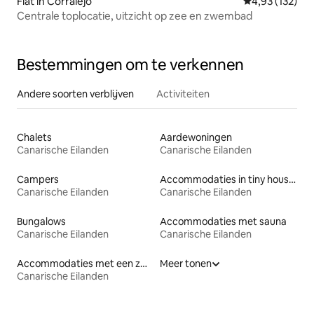
Flat in Corralejo
Gemiddelde beo
4,93 (132)
Centrale toplocatie, uitzicht op zee en zwembad
Bestemmingen om te verkennen
Andere soorten verblijven
Activiteiten
Chalets
Aardewoningen
Canarische Eilanden
Canarische Eilanden
Campers
Accommodaties in tiny houses
Canarische Eilanden
Canarische Eilanden
Bungalows
Accommodaties met sauna
Canarische Eilanden
Canarische Eilanden
Accommodaties met een zwembad
Meer tonen
Canarische Eilanden